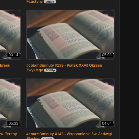
Faustyny
1080p
03:14
05:08
Okresu
#cotam3minuty #139 - Piątek XXVII Okresu
Zwykłego
1080p
05:33
04:04
w. Teresy
#cotam3minuty #143 - Wspomnienie św. Jadwigi
Śląskiej
1080p