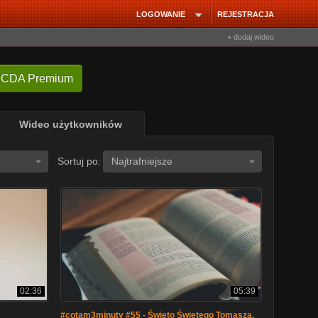
LOGOWANIE
REJESTRACJA
+ dodaj wideo
 CDA Premium
Wideo użytkowników
Sortuj po:
Najtrafniejsze
02:36
05:39
#cotam3minuty #55 - Święto Świętego Tomasza,