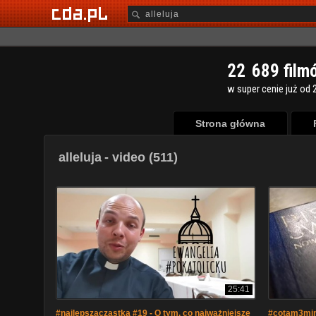
2
2
6
8
9
film
w super cenie już od 2
Strona główna
alleluja
- video (511)
25:41
#najlepszacząstka #19 - O tym, co najważniejsze
#cotam3min