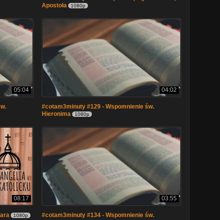
Apostoła
1080p
05:04
04:02
św.
#cotam3minuty #129 - Wspomnienie św.
Hieronima
1080p
08:17
03:55
iara
#cotam3minuty #134 - Wspomnienie św.
1080p