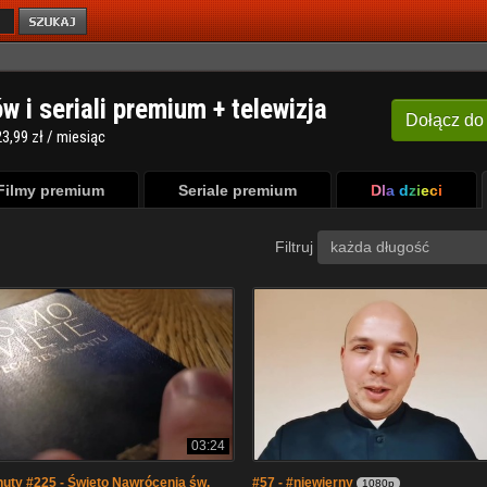
ów i seriali premium + telewizja
Dołącz
do
3,99 zł / miesiąc
Filmy premium
Seriale premium
Dla dzieci
Filtruj
każda długość
03:24
uty #225 - Święto Nawrócenia św.
#57 - #niewierny
1080p