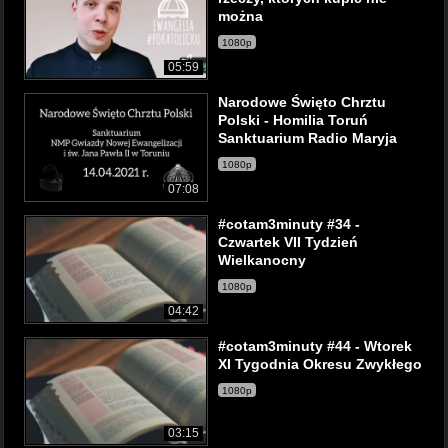
można
1080p
05:59
Narodowe Święto Chrztu
Polski - Homilia Toruń
Sanktuarium Radio Maryja
1080p
07:08
#cotam3minuty #34 -
Czwartek VII Tydzień
Wielkanocny
1080p
04:42
#cotam3minuty #44 - Wtorek
XI Tygodnia Okresu Zwykłego
1080p
03:15