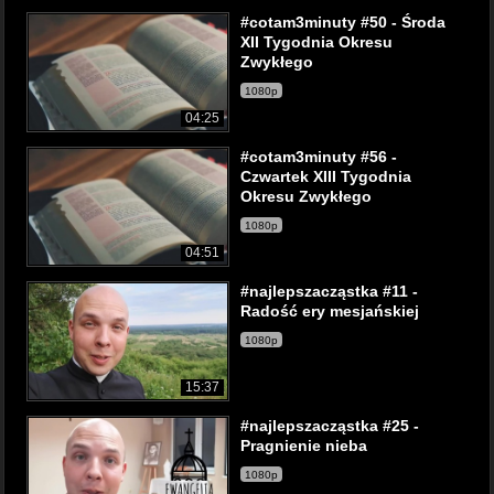
#cotam3minuty #50 - Środa
XII Tygodnia Okresu
Zwykłego
1080p
04:25
#cotam3minuty #56 -
Czwartek XIII Tygodnia
Okresu Zwykłego
1080p
04:51
#najlepszacząstka #11 -
Radość ery mesjańskiej
1080p
15:37
#najlepszacząstka #25 -
Pragnienie nieba
1080p