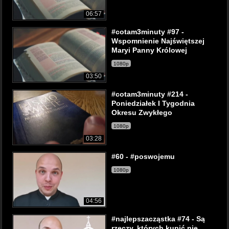
06:57
#cotam3minuty #97 -
Wspomnienie Najświętszej
Maryi Panny Królowej
1080p
03:50
#cotam3minuty #214 -
Poniedziałek I Tygodnia
Okresu Zwykłego
1080p
03:28
#60 - #poswojemu
1080p
04:56
#najlepszacząstka #74 - Są
rzeczy, których kupić nie