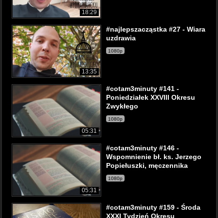
18:29
#najlepszacząstka #27 - Wiara
uzdrawia
1080p
13:35
#cotam3minuty #141 -
Poniedziałek XXVIII Okresu
Zwykłego
1080p
05:31
#cotam3minuty #146 -
Wspomnienie bł. ks. Jerzego
Popiełuszki, męczennika
1080p
05:31
#cotam3minuty #159 - Środa
XXXI Tydzień Okresu