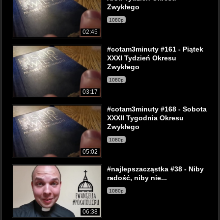
Zwykłego
1080p
02:45
#cotam3minuty #161 - Piątek
XXXI Tydzień Okresu
Zwykłego
1080p
03:17
#cotam3minuty #168 - Sobota
XXXII Tygodnia Okresu
Zwykłego
1080p
05:02
#najlepszacząstka #38 - Niby
radość, niby nie...
1080p
06:38