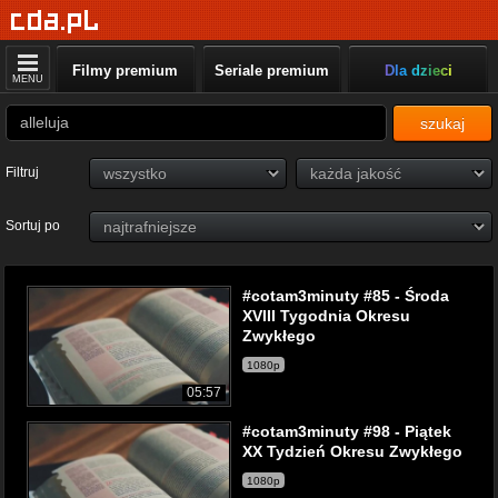
Filmy premium
Seriale premium
Dla dzieci
MENU
szukaj
Filtruj
Sortuj po
#cotam3minuty #85 - Środa
XVIII Tygodnia Okresu
Zwykłego
1080p
05:57
#cotam3minuty #98 - Piątek
XX Tydzień Okresu Zwykłego
1080p