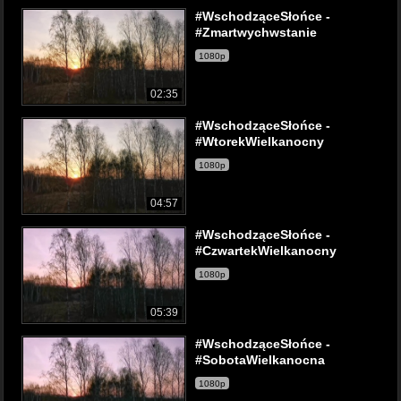
#WschodząceSłońce -
#Zmartwychwstanie
1080p
02:35
#WschodząceSłońce -
#WtorekWielkanocny
1080p
04:57
#WschodząceSłońce -
#CzwartekWielkanocny
1080p
05:39
#WschodząceSłońce -
#SobotaWielkanocna
1080p