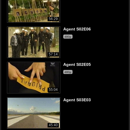
56:29
Agent S02E06
480p
57:14
Agent S02E05
480p
55:04
Agent S03E03
45:40