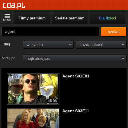
Filmy premium
Seriale premium
Dla dzieci
MENU
szukaj
Filtruj
Sortuj po
Agent S01E01
45:06
Agent S03E11