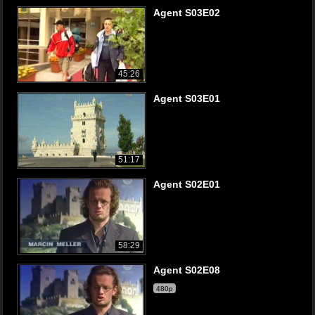
Agent S03E02
45:26
Agent S03E01
51:17
Agent S02E01
58:29
Agent S02E08
480p