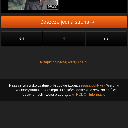
56:33
Jeszcze jedna strona ➞
↤
↦
4
Przejdź do pełnej wersji cda.pl
Nasz serwis wykorzystuje pliki cookie (zobacz
naszą politykę
). Warunki
przechowywania lub dostępu do plików cookies możesz zmienić w
ustawieniach Twojej przeglądarki.
RODO - Informacje