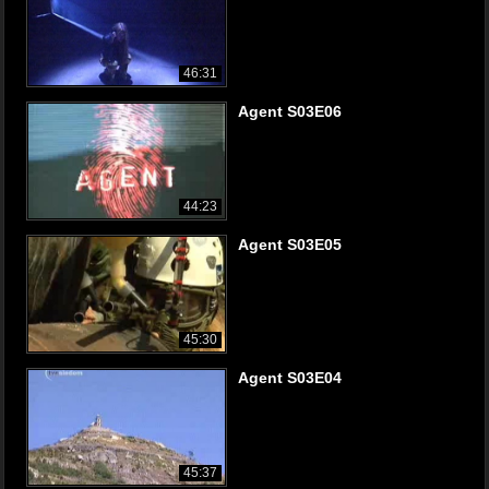
46:31
Agent S03E06
44:23
Agent S03E05
45:30
Agent S03E04
45:37