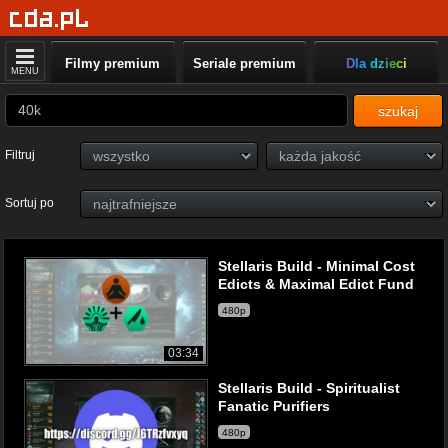
Filmy premium
Seriale premium
Dla dzieci
MENU
szukaj
Filtruj
Sortuj po
Stellaris Build - Minimal Cost
Edicts & Maximal Edict Fund
480p
03:34
Stellaris Build - Spiritualist
Fanatic Purifiers
480p