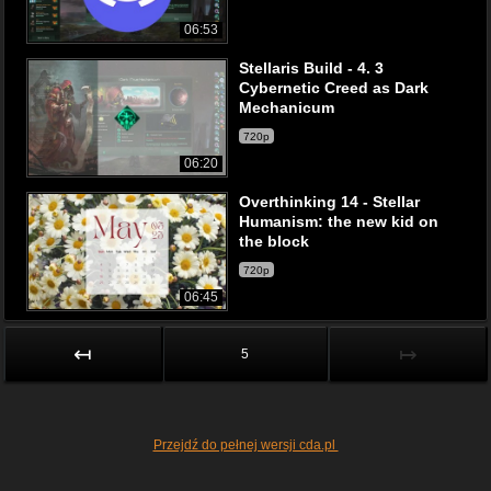
06:53
Stellaris Build - 4. 3
Cybernetic Creed as Dark
Mechanicum
720p
06:20
Overthinking 14 - Stellar
Humanism: the new kid on
the block
720p
06:45
↤
↦
5
Przejdź do pełnej wersji cda.pl