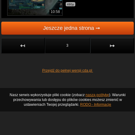
480p
10:58
Jeszcze jedna strona ➞
↤
↦
3
Przejdź do pełnej wersji cda.pl
Nasz serwis wykorzystuje pliki cookie (zobacz
naszą politykę
). Warunki
przechowywania lub dostępu do plików cookies możesz zmienić w
ustawieniach Twojej przeglądarki.
RODO - Informacje