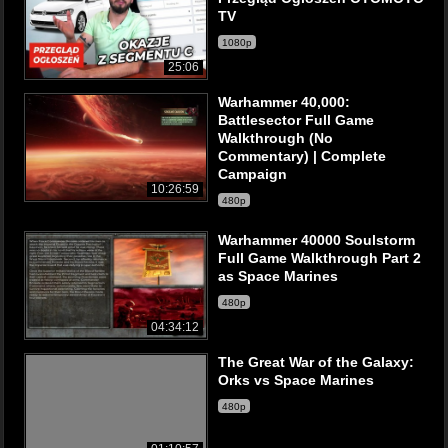
TV
1080p
25:06
Warhammer 40,000:
Battlesector Full Game
Walkthrough (No
Commentary) | Complete
Campaign
10:26:59
480p
Warhammer 40000 Soulstorm
Full Game Walkthrough Part 2
as Space Marines
480p
04:34:12
The Great War of the Galaxy:
Orks vs Space Marines
480p