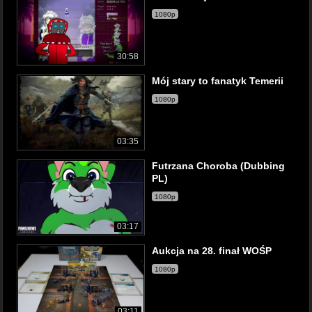
1080p
30:58
Mój stary to fanatyk Temerii
1080p
03:35
Futrzana Choroba (Dubbing
PL)
1080p
03:17
Aukcja na 28. finał WOŚP
1080p
03:11