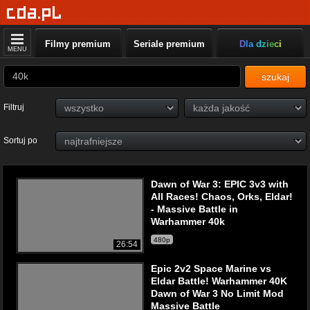
Filmy premium
Seriale premium
Dla dzieci
MENU
szukaj
Filtruj
Sortuj po
Dawn of War 3: EPIC 3v3 with
All Races! Chaos, Orks, Eldar!
- Massive Battle in
Warhammer 40k
480p
26:54
Epic 2v2 Space Marine vs
Eldar Battle! Warhammer 40K
Dawn of War 3 No Limit Mod
Massive Battle