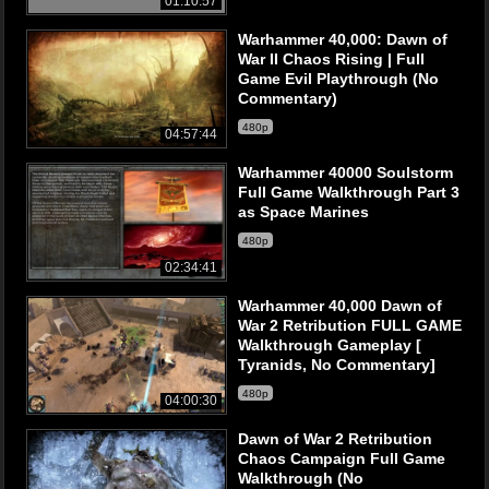
01:10:57
Warhammer 40,000: Dawn of
War II Chaos Rising | Full
Game Evil Playthrough (No
Commentary)
480p
04:57:44
Warhammer 40000 Soulstorm
Full Game Walkthrough Part 3
as Space Marines
480p
02:34:41
Warhammer 40,000 Dawn of
War 2 Retribution FULL GAME
Walkthrough Gameplay [
Tyranids, No Commentary]
480p
04:00:30
Dawn of War 2 Retribution
Chaos Campaign Full Game
Walkthrough (No