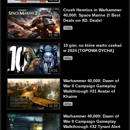
Crush Heretics in Warhammer
40,000: Space Marine 2! Best
Deals on XD. Deals!
720p
01:30
10 gier, na które warto czekać
w 2024 [TOPOWA DYCHA]
480p
14:51
Warhammer 40,000: Dawn of
War II Campaign Gameplay
Walkthrough #31 Avatar of
Khaine
480p
11:33
Warhammer 40,000: Dawn of
War II Campaign Gameplay
Walkthrough #32 Tyrant Alert