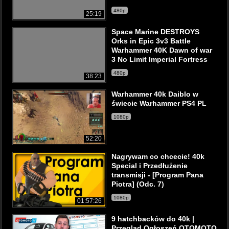
480p
25:19
Space Marine DESTROYS
Orks in Epic 3v3 Battle
Warhammer 40K Dawn of war
3 No Limit Imperial Fortress
480p
38:23
Warhammer 40k Daiblo w
świecie Warhammer PS4 PL
1080p
52:20
Nagrywam co chcecie! 40k
Special i Przedłużenie
transmisji - [Program Pana
Piotra] (Odc. 7)
1080p
01:57:26
9 hatchbacków do 40k |
Przegląd Ogłoszeń OTOMOTO