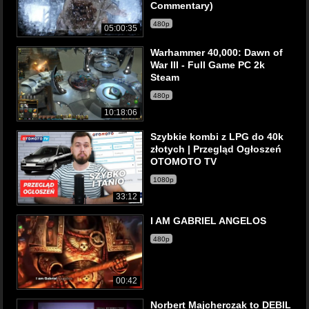
Commentary)
480p
05:00:35
Warhammer 40,000: Dawn of
War III - Full Game PC 2k
Steam
480p
10:18:06
Szybkie kombi z LPG do 40k
złotych | Przegląd Ogłoszeń
OTOMOTO TV
1080p
33:12
I AM GABRIEL ANGELOS
480p
00:42
Norbert Majcherczak to DEBIL