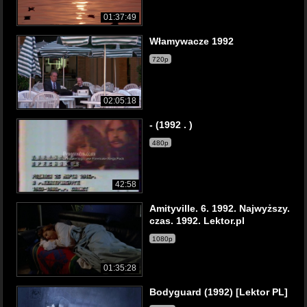
01:37:49
Włamywacze 1992
720p
02:05:18
- (1992 . )
480p
42:58
Amityville. 6. 1992. Najwyższy.
czas. 1992. Lektor.pl
1080p
01:35:28
Bodyguard (1992) [Lektor PL]