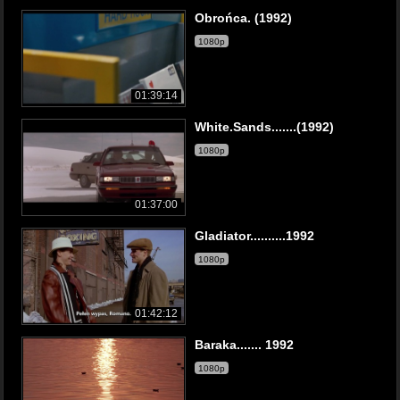
Obrońca. (1992)
1080p
01:39:14
White.Sands.......(1992)
1080p
01:37:00
Gladiator..........1992
1080p
01:42:12
Baraka....... 1992
1080p