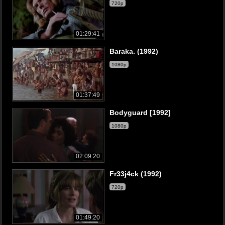
720p
01:29:41
Baraka. (1992)
1080p
01:37:49
Bodyguard [1992]
1080p
02:09:20
Fr33j4ck (1992)
720p
01:49:20