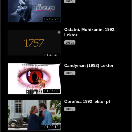
1080p
02:09:25
Ostatni. Mohikanin. 1992.
Lektor.
1080p
01:49:40
Candyman (1992) Lektor
1080p
01:35:00
Obrońca 1992 lektor pl
1080p
01:39:13