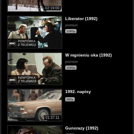
02:19:00
Liberator (1992)
premium
1080p
POWTÓRKA
Z TELEWIZJI
W mgnieniu oka (1992)
premium
1080p
POWTÓRKA
Z TELEWIZJI
1992. napisy
480p
01:37:11
Guncrazy (1992)