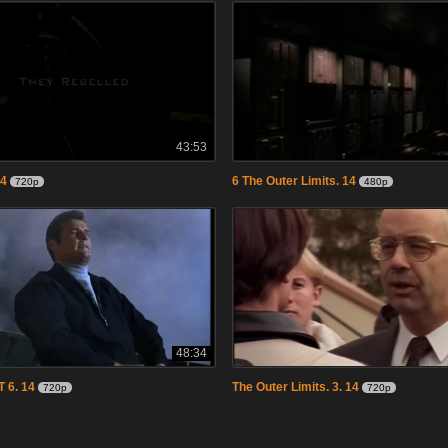
43:53
14
6 The Outer Limits. 14
720p
480p
48:34
 6. 14
The Outer Limits. 3. 14
720p
720p