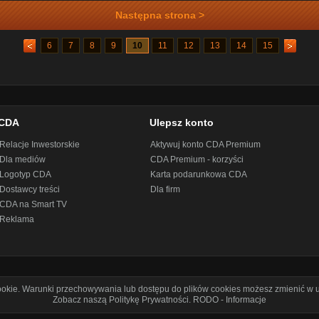
Następna strona >
6
7
8
9
10
11
12
13
14
15
CDA
Ulepsz konto
Relacje Inwestorskie
Aktywuj konto CDA Premium
Dla mediów
CDA Premium - korzyści
Logotyp CDA
Karta podarunkowa CDA
Dostawcy treści
Dla firm
CDA na Smart TV
Reklama
cookie. Warunki przechowywania lub dostępu do plików cookies możesz zmienić w u
Zobacz naszą Politykę Prywatności
.
RODO - Informacje