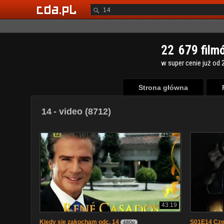
2
2
6
7
9
film
w super cenie już od 2
Strona główna
14
- video (8712)
43:19
Kiedy się zakocham odc. 14
S01E14 Czer
480p