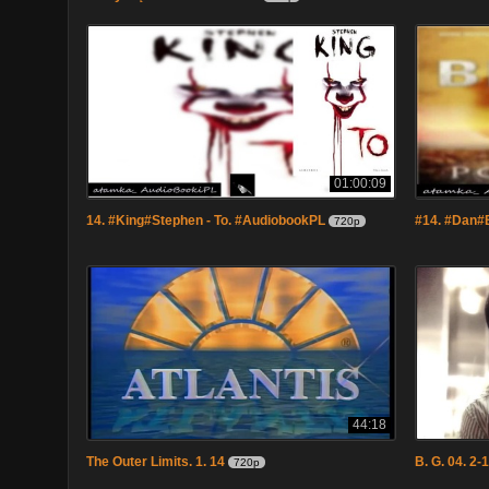
01:00:09
14. #King#Stephen - To. #AudiobookPL
#14. #Dan#
720p
44:18
The Outer Limits. 1. 14
B. G. 04. 2-
720p