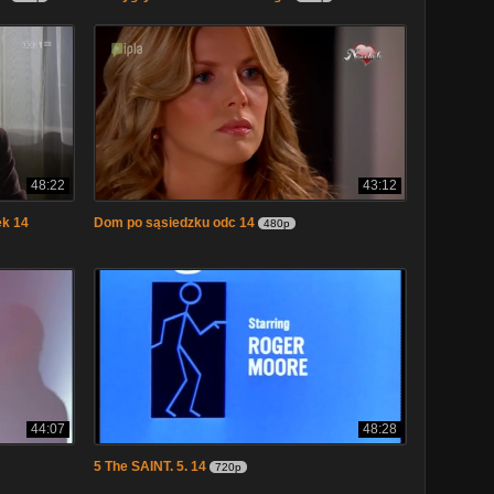
48:22
43:12
ek 14
Dom po sąsiedzku odc 14
480p
44:07
48:28
5 The SAINT. 5. 14
720p