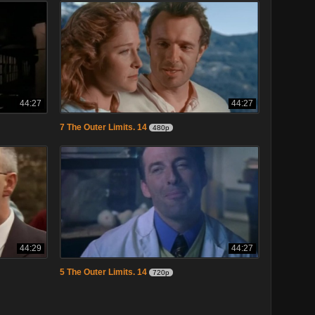
44:27
44:27
7 The Outer Limits. 14
480p
44:29
44:27
5 The Outer Limits. 14
720p