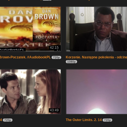
42:15
Brown-Poczatek. #AudiobookPL
Korzenie. Następne pokolenia - odcin
720p
1080p
43:49
14
The Outer Limits. 2. 14
720p
720p