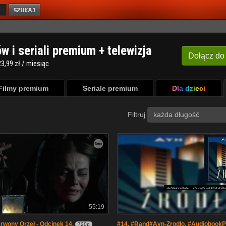
ów i seriali premium + telewizja
Dołącz
do
3,99 zł / miesiąc
Filmy premium
Seriale premium
Dla dzieci
Filtruj
każda długość
55:19
wony Orzeł - Odcinek 14,
#14. #Rand#Ayn-Zrodlo. #Audiobook
720p