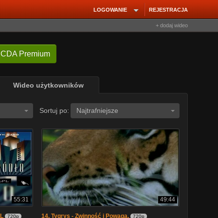
LOGOWANIE
REJESTRACJA
+ dodaj wideo
 CDA Premium
Wideo użytkowników
Sortuj po:
Najtrafniejsze
55:31
49:44
PL
14. Tygrys - Zwinność i Powaga.
720p
720p