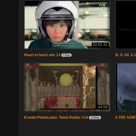
01:01:31
Heart to heart odc 14
B. G. 04. 3-
720p
44:59
Kroniki Piwniczaka: Tomb Raider #14
6 THE SAINT
1080p