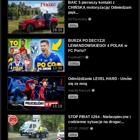
BAIC 5 pierwszy kontakt z
CHIŃSKĄ motoryzacją! Odwiedzam
pięk...
NoToLecimy
480p
28:30
BURZA PO DECYZJI
LEWANDOWSKIEGO! 4 POLAK w
FC Porto?
FootballTV
1080p
10:36
Odmóżdżanie LEVEL HARD - Umów
się ze mną
maciej-fraczyk
480p
16:18
STOP PIRAT #264 - Niebezpieczne i
codzienne sytuacje na drogac...
STOP_PIRAT
480p