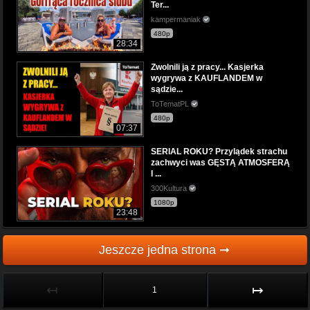
Ter...
kampermaniak
480p
28:34
Zwolnili ją z pracy... Kasjerka
wygrywa z KAUFLANDEM w
sądzie...
ToTematPL
480p
07:37
SERIAL ROKU? Przylądek strachu
zachwyci was GĘSTĄ ATMOSFERĄ
I ...
300Kultura
1080p
23:48
Jeszcze jedna strona ➞
↤
↦
1