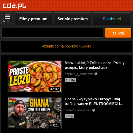
Filmy premium
Seriale premium
Dla dzieci
MENU
szukaj
Przejdź do najnowszych wideo
Masz cukinię? Zrób to leczo! Prosty
przepis, który pokochasz
szybko_i_smacznie
1080p
02:02
Ghana - wysypisko Europy! Tutaj
trafiają wasze ELEKTROŚMIECI i...
podrozewojownika
480p
43:21