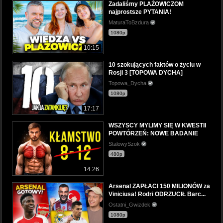
Zadaliśmy PLAŻOWICZOM
najprostsze PYTANIA!
MaturaToBzdura
1080p
10:15
10 szokujących faktów o życiu w
Rosji 3 [TOPOWA DYCHA]
Topowa_Dycha
1080p
17:17
WSZYSCY MYLIMY SIĘ W KWESTII
POWTÓRZEŃ: NOWE BADANIE
StalowySzok
480p
14:26
Arsenal ZAPŁACI 150 MILIONÓW za
Viniciusa! Rodri ODRZUCIŁ Barc...
Ostatni_Gwizdek
1080p