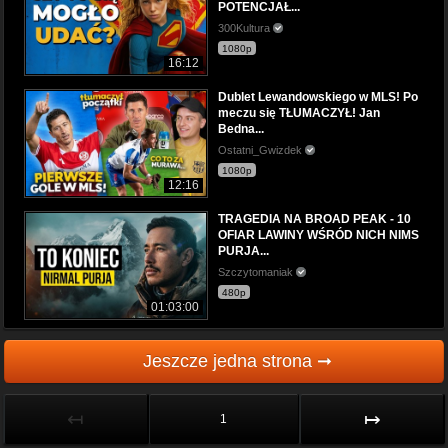
POTENCJAŁ...
300Kultura
1080p
16:12
Dublet Lewandowskiego w MLS! Po
meczu się TŁUMACZYŁ! Jan
Bedna...
Ostatni_Gwizdek
1080p
12:16
TRAGEDIA NA BROAD PEAK - 10
OFIAR LAWINY WŚRÓD NICH NIMS
PURJA...
Szczytomaniak
480p
01:03:00
Jeszcze jedna strona ➞
↤
↦
1