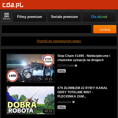
Filmy premium
Seriale premium
Dla dzieci
MENU
szukaj
Przejdź do najnowszych wideo
Stop Cham #1490 - Niebezpieczne i
chamskie sytuacje na drogach
STOPCHAM
480p
15:15
679 ZŁOWIŁEM 22 RYBY! KANAŁ
ODRY TOTALNIE INNY -
PLECIONKA ZAM...
siwyfeeder
480p
33:22