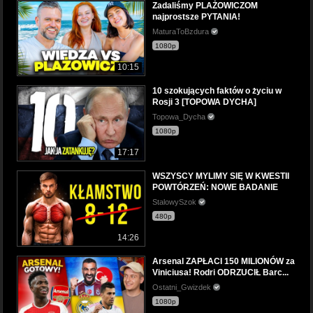
Zadaliśmy PLAŻOWICZOM
najprostsze PYTANIA!
MaturaToBzdura
1080p
10:15
10 szokujących faktów o życiu w
Rosji 3 [TOPOWA DYCHA]
Topowa_Dycha
1080p
17:17
WSZYSCY MYLIMY SIĘ W KWESTII
POWTÓRZEŃ: NOWE BADANIE
StalowySzok
480p
14:26
Arsenal ZAPŁACI 150 MILIONÓW za
Viniciusa! Rodri ODRZUCIŁ Barc...
Ostatni_Gwizdek
1080p