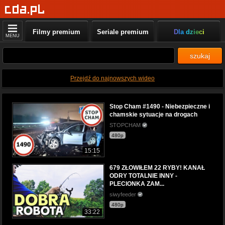
Filmy premium
Seriale premium
Dla dzieci
MENU
szukaj
Przejdź do najnowszych wideo
Stop Cham #1490 - Niebezpieczne i
chamskie sytuacje na drogach
STOPCHAM
480p
15:15
679 ZŁOWIŁEM 22 RYBY! KANAŁ
ODRY TOTALNIE INNY -
PLECIONKA ZAM...
siwyfeeder
480p
33:22