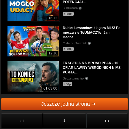
POTENCJAŁ...
300Kultura
1080p
16:12
Dublet Lewandowskiego w MLS! Po
meczu się TŁUMACZYŁ! Jan
Bedna...
Ostatni_Gwizdek
1080p
12:16
TRAGEDIA NA BROAD PEAK - 10
OFIAR LAWINY WŚRÓD NICH NIMS
PURJA...
Szczytomaniak
480p
01:03:00
Jeszcze jedna strona ➞
↤
↦
1