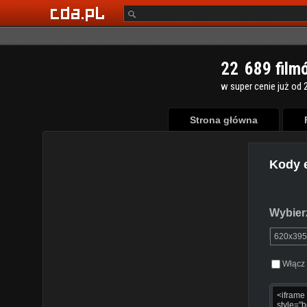
2
2
6
8
9
film
w super cenie już od 2
Strona główna
Kody 
Wybierz
Włącz 