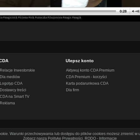
CDA
Ulepsz konto
Relacje Inwestorskie
Aktywuj konto CDA Premium
Dla mediów
CDA Premium - korzyści
Logotyp CDA
Karta podarunkowa CDA
Dostawcy treści
Dla firm
CDA na Smart TV
Reklama
cookie. Warunki przechowywania lub dostępu do plików cookies możesz zmienić w u
Zobacz naszą Politykę Prywatności
.
RODO - Informacje