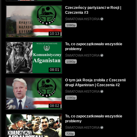
Czeczeńscy partyzanci w Rosji |
Czeczenia #3
ŚWIATOWA HISTORIA
1080p
10:13
To, co zapoczątkowało wszystkie
problemy
ŚWIATOWA HISTORIA
1080p
08:01
O tym jak Rosja zrobiła z Czeczenii
drugi Afganistan | Czeczenia #2
ŚWIATOWA HISTORIA
1080p
08:02
To, co zapoczatkowało wszystkie
problemy
ŚWIATOWA HISTORIA
720p