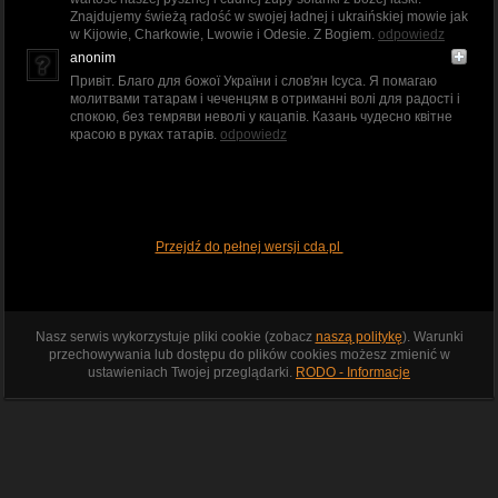
Znajdujemy świeżą radość w swojej ładnej i ukraińskiej mowie jak
w Kijowie, Charkowie, Lwowie i Odesie. Z Bogiem.
odpowiedz
anonim
Привіт. Благо для божої України і слов'ян Ісуса. Я помагаю
молитвами татарам і чеченцям в отриманні волі для радості і
спокою, без темряви неволі у кацапів. Казань чудесно квітне
красою в руках татарів.
odpowiedz
Przejdź do pełnej wersji cda.pl
Nasz serwis wykorzystuje pliki cookie (zobacz
naszą politykę
). Warunki
przechowywania lub dostępu do plików cookies możesz zmienić w
ustawieniach Twojej przeglądarki.
RODO - Informacje