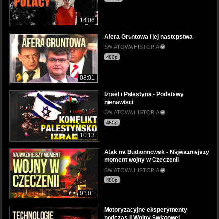
14:06
Afera Gruntowa i jej nastepstwa
ŚWIATOWA HISTORIA
480p
08:01
Izrael i Palestyna - Podstawy
nienawisci
ŚWIATOWA HISTORIA
480p
10:13
Atak na Budionnowsk - Najwazniejszy
moment wojny w Czeczenii
ŚWIATOWA HISTORIA
480p
08:01
Motoryzacyjne eksperymenty
podczas II Wojny Swiatowej