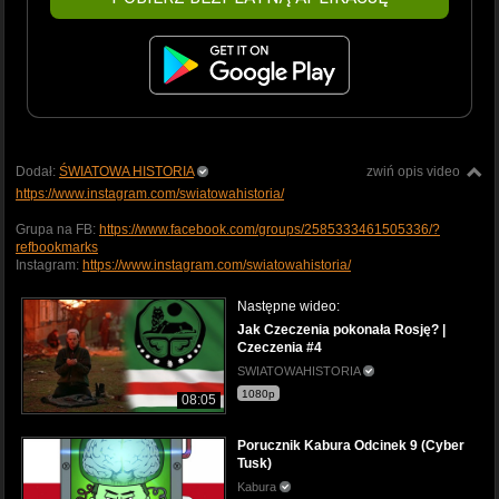
Dodał:
ŚWIATOWA HISTORIA
zwiń opis video
https://www.instagram.com/swiatowahistoria/
Grupa na FB:
https://www.facebook.com/groups/2585333461505336/?
refbookmarks
Instagram:
https://www.instagram.com/swiatowahistoria/
Następne wideo:
Jak Czeczenia pokonała Rosję? |
Czeczenia #4
SWIATOWAHISTORIA
1080p
08:05
Porucznik Kabura Odcinek 9 (Cyber
Tusk)
Kabura