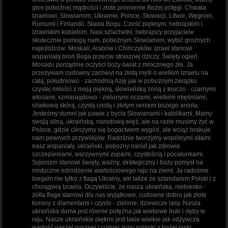
głos pobożnej mądrości i złote promienie Bożej potęgi. Chwała
Izraelowi, Słowianom, Ukrainie, Polsce, Słowacji, Litwie, Węgrom,
Rumunii i Finlandii. Sława Bogu. Cześć pięknym, hebrajskim i
izraelskim kobietom. Nasi szlachetni, hebrajscy przyjaciele
skutecznie pomogą nam, pobożnym Słowianom, wybić groźnych
najeźdźców: Moskali, Arabów i Chińczyków. Izrael stanowi
wspaniałą broń Boga przeciw strasznej dziczy. Święty ogień
Mosadu porządnie oczyści boży świat z mrocznego zła. Ja
przeżywam cudowny zachwyt na złotą myśl o wielkim Izraelu na
całą, południowo - zachodnią Azję jak w pobożnym związku
czystej miłości z moją piękną, słowiańską żoną z kruczo - czarnymi
włosami, szmaragdowo - zielonymi oczami, wielkimi mięśniami,
oliwkową skórą, czystą cnotą i złotym sercem bożego anioła.
Jesteśmy dumni jak pawie z bycia Słowianami i katolikami. Mamy
swoją silną, ukraińską, narodową więź, ale na razie musimy żyć w
Polsce, gdzie cieszymy się bogactwem wygód, ale wciąż brakuje
nam pewnych przywilejów. Radośnie tworzymy wspólnymi siłami
nasz wspaniały, ukraiński, pobożny naród jak zdrowie
szczepieniami, warzywnymi zupami, czystością i pocałunkami.
Syjonizm stanowi święty, ważny, strategiczny i boży pomysł na
mistyczne odrodzenie wartościowego raju na ziemi. Ja radośnie
biegam nie tylko z flagą Ukrainy, ale także ze sztandarem Polski i z
chorągwią Izraela. Oczywiście, że nasza ukraińska, niebiesko -
żółta flaga stanowi dla nas wyjątkowe, cudowne dobro jak złote
korony z diamentami i czysto - zielone, dziewicze lasy. Nasza
ukraińska duma jest równie potężna jak wiekowe buki i dęby w
raju. Nasze ukraińskie piękno jest takie wielkie jak odżywcza
wartość naszej pysznej i cudnej zupy solanki z bożej łaski.