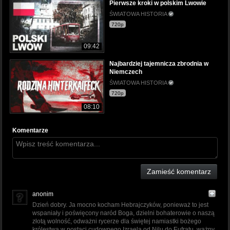
Pierwsze kroki w polskim Lwowie
ŚWIATOWA HISTORIA
720p
09:42
Najbardziej tajemnicza zbrodnia w
Niemczech
ŚWIATOWA HISTORIA
720p
08:10
Komentarze
Zamieść komentarz
anonim
Dzień dobry. Ja mocno kocham Hebrajczyków, ponieważ to jest
wspaniały i poświęcony naród Boga, dzielni bohaterowie o naszą
złotą wolność, odważni rycerze dla świętej namiastki bożego
królestwa w postaci cudownego Izraela od Nilu do Eufratu, ważny