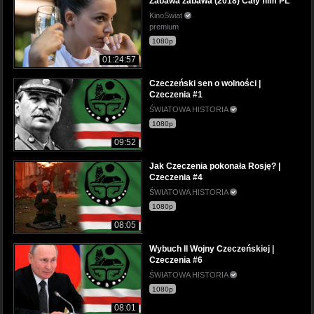
Zabawa zabawa (2018) Cały film PL
KinoSwiat
premium
1080p
01:24:57
Czeczeński sen o wolności |
Czeczenia #1
ŚWIATOWA HISTORIA
1080p
09:52
Jak Czeczenia pokonała Rosję? |
Czeczenia #4
ŚWIATOWA HISTORIA
1080p
08:05
Wybuch II Wojny Czeczeńskiej |
Czeczenia #6
ŚWIATOWA HISTORIA
1080p
08:01