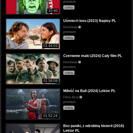
premium
1080p
10:40
Uśmiech losu (2023) Napisy PL
KinoSwiat
premium
1080p
01:44:03
Czerwone maki (2024) Cały film PL
KinoSwiat
premium
1080p
01:58:09
Miłość na Bali (2024) Lektor PL
Filmy Akcji
premium
1080p
01:52:24
Bez paniki, z odrobiną histerii (2016)
Lektor PL