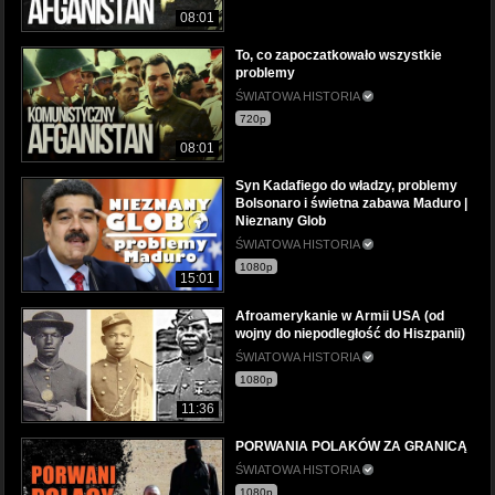
08:01
To, co zapoczatkowało wszystkie
problemy
ŚWIATOWA HISTORIA
720p
08:01
Syn Kadafiego do władzy, problemy
Bolsonaro i świetna zabawa Maduro |
Nieznany Glob
ŚWIATOWA HISTORIA
1080p
15:01
Afroamerykanie w Armii USA (od
wojny do niepodległość do Hiszpanii)
ŚWIATOWA HISTORIA
1080p
11:36
PORWANIA POLAKÓW ZA GRANICĄ
ŚWIATOWA HISTORIA
1080p