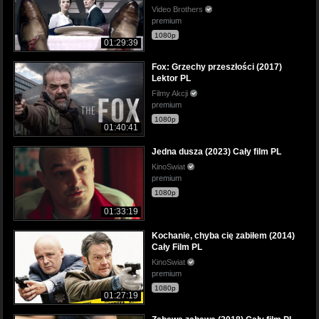
Video Brothers
premium
1080p
01:29:39
Fox: Grzechy przeszłości (2017)
Lektor PL
Filmy Akcji
premium
1080p
01:40:41
Jedna dusza (2023) Cały film PL
KinoSwiat
premium
1080p
01:33:19
Kochanie, chyba cię zabiłem (2014)
Cały Film PL
KinoSwiat
premium
1080p
01:27:19