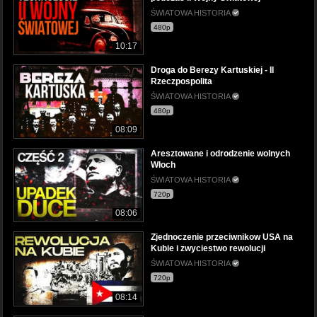
ŚWIATOWA HISTORIA
480p
10:17
Droga do Berezy Kartuskiej - II
Rzeczpospolita
ŚWIATOWA HISTORIA
480p
08:09
Aresztowane i odrodzenie wolnych
Włoch
ŚWIATOWA HISTORIA
720p
08:06
Zjednoczenie przeciwnikow USA na
Kubie i zwyciestwo rewolucji
ŚWIATOWA HISTORIA
720p
08:14