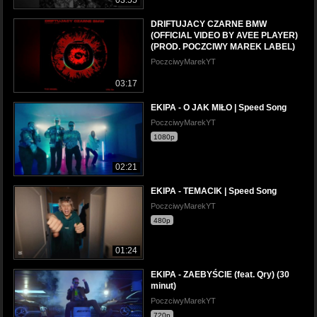
DRIFTUJACY CZARNE BMW
(OFFICIAL VIDEO BY AVEE PLAYER)
(PROD. POCZCIWY MAREK LABEL)
PoczciwyMarekYT
03:17
EKIPA - O JAK MIŁO | Speed Song
PoczciwyMarekYT
1080p
02:21
EKIPA - TEMACIK | Speed Song
PoczciwyMarekYT
480p
01:24
EKIPA - ZAEBYŚCIE (feat. Qry) (30
minut)
PoczciwyMarekYT
720p