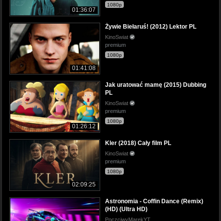
1080p
01:36:07
Żywie Biełaruś! (2012) Lektor PL
KinoSwiat
premium
1080p
01:41:08
Jak uratować mamę (2015) Dubbing
PL
KinoSwiat
premium
1080p
01:26:12
Kler (2018) Cały film PL
KinoSwiat
premium
1080p
02:09:25
Astronomia - Coffin Dance (Remix)
(HD) (Ultra HD)
PoczciwyMarekYT