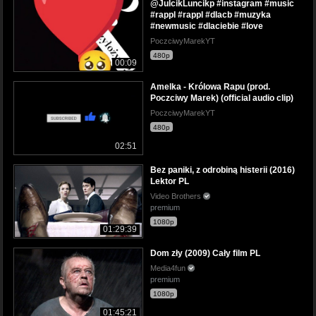
@JulcikLuncikp #instagram #music
#rappl #rappl #dlacb #muzyka
#newmusic #dlaciebie #love
PoczciwyMarekYT
480p
00:09
Amelka - Królowa Rapu (prod.
Poczciwy Marek) (official audio clip)
PoczciwyMarekYT
480p
02:51
Bez paniki, z odrobiną histerii (2016)
Lektor PL
Video Brothers
premium
1080p
01:29:39
Dom zły (2009) Cały film PL
Media4fun
premium
1080p
01:45:21