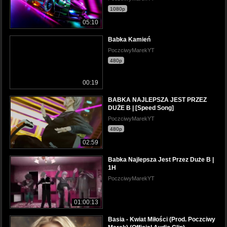
1080p
05:10
Babka Kamień
PoczciwyMarekYT
480p
00:19
BABKA NAJLEPSZA JEST PRZEZ
DUŻE B | [Speed Song]
PoczciwyMarekYT
480p
02:59
Babka Najlepsza Jest Przez Duże B |
1H
PoczciwyMarekYT
01:00:13
Basia - Kwiat Miłości (Prod. Poczciwy