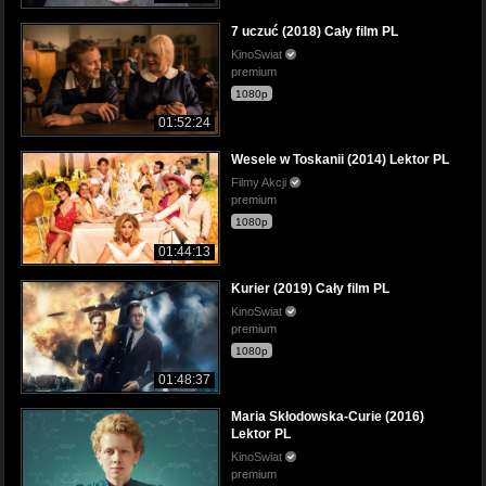
7 uczuć (2018) Cały film PL
KinoSwiat
premium
1080p
01:52:24
Wesele w Toskanii (2014) Lektor PL
Filmy Akcji
premium
1080p
01:44:13
Kurier (2019) Cały film PL
KinoSwiat
premium
1080p
01:48:37
Maria Skłodowska-Curie (2016)
Lektor PL
KinoSwiat
premium