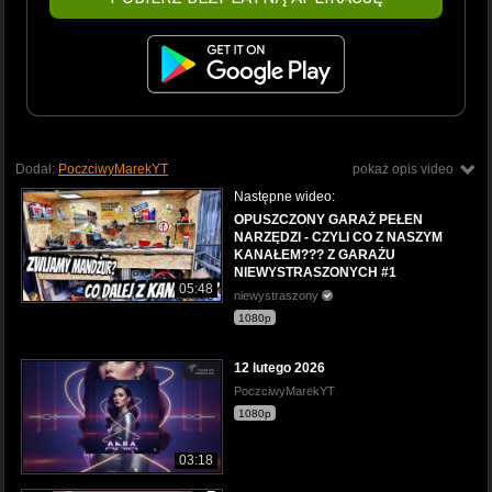
Dodał:
PoczciwyMarekYT
pokaż opis video
Następne wideo:
OPUSZCZONY GARAŻ PEŁEN
NARZĘDZI - CZYLI CO Z NASZYM
KANAŁEM??? Z GARAŻU
NIEWYSTRASZONYCH #1
05:48
niewystraszony
1080p
12 lutego 2026
PoczciwyMarekYT
1080p
03:18