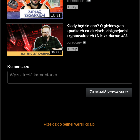
Technologika
1080p
10:31
Kiedy będzie dno? O giełdowych
spadkach na akcjach, obligacjach i
kryptowalutach / Nic za darmo #86
doradcatv
1080p
39:00
Komentarze
Zamieść komentarz
Przejdź do pełnej wersji cda.pl