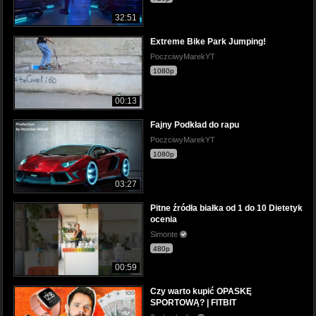
32:51
Extreme Bike Park Jumping!
PoczciwyMarekYT
1080p
00:13
Fajny Podkład do rapu
PoczciwyMarekYT
1080p
03:27
Pitne źródła białka od 1 do 10 Dietetyk
ocenia
Simonte
480p
00:59
Czy warto kupić OPASKĘ
SPORTOWĄ? | FITBIT