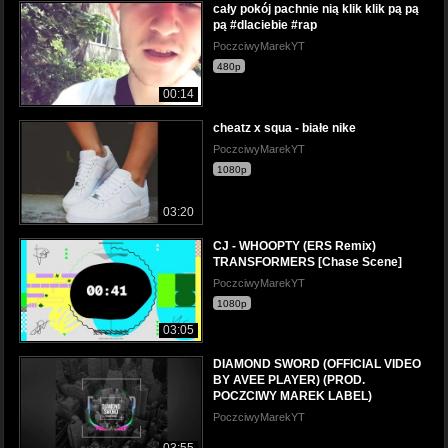
cały pokój pachnie nią klik klik pą pą
pą #dlaciebie #rap
PoczciwyMarekYT
480p
00:14
cheatz x squa - białe nike
PoczciwyMarekYT
1080p
03:20
CJ - WHOOPTY (ERS Remix)
TRANSFORMERS [Chase Scene]
PoczciwyMarekYT
1080p
03:05
DIAMOND SWORD (OFFICIAL VIDEO
BY AVEE PLAYER) (PROD.
POCZCIWY MAREK LABEL)
PoczciwyMarekYT
03:55