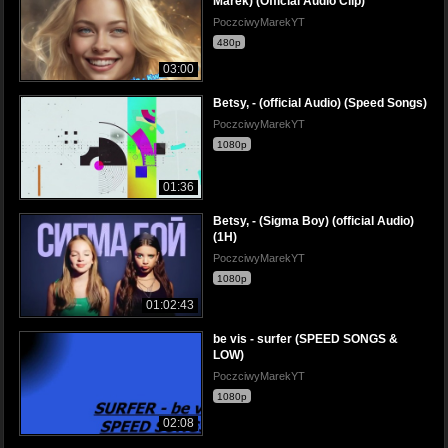
Marek) (Official Audio Clip)
PoczciwyMarekYT
480p
03:00
Betsy, - (official Audio) (Speed Songs)
PoczciwyMarekYT
1080p
01:36
Betsy, - (Sigma Boy) (official Audio)
(1H)
PoczciwyMarekYT
1080p
01:02:43
be vis - surfer (SPEED SONGS &
LOW)
PoczciwyMarekYT
1080p
02:08