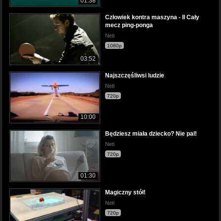
01:38
Człowiek kontra maszyna - II Cały
mecz ping-ponga
Neti
1080p
03:52
Najszczęśliwsi ludzie
Neti
720p
10:00
Będziesz miała dziecko? Nie pal!
Neti
720p
01:30
Magiczny stół!
Neti
720p