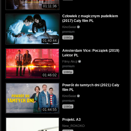
01:11:36
Człowiek z magicznym pudełkiem
(2017) Cały film PL
KinoSwiat
premium
1080p
01:40:44
Amsterdam Vice: Początek (2019)
Lektor PL
Filmy Akcji
premium
1080p
01:46:02
Powrót do tamtych dni (2021) Cały
film PL
KinoSwiat
premium
1080p
01:44:55
Projekt. A3
New_ROKOKO