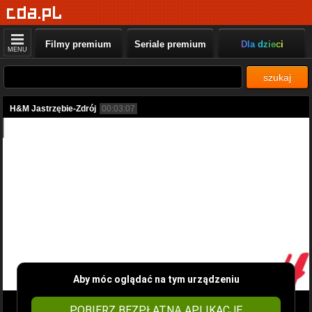
Filmy premium
Seriale premium
Dla dzieci
MENU
szukaj
H&M Jastrzębie-Zdrój
00:03:07
Aby móc oglądać na tym urządzeniu
POBIERZ BEZPŁATNĄ APLIKACJĘ