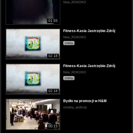
New_ROKOKO
01:55
Fitness-Kasia Jastrzębie-Zdrój
New_ROKOKO
1080p
02:18
Fitness-Kasia Jastrzębie-Zdrój
New_ROKOKO
1080p
02:18
Bydło na promocji w H&M
smutny_andrzej
00:15