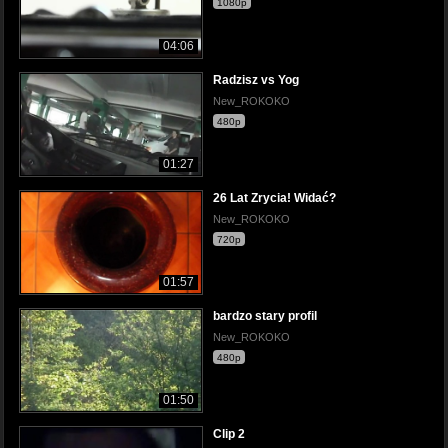
1080p
04:06
Radzisz vs Yog
New_ROKOKO
480p
01:27
26 Lat Zrycia! Widać?
New_ROKOKO
720p
01:57
bardzo stary profil
New_ROKOKO
480p
01:50
Clip 2