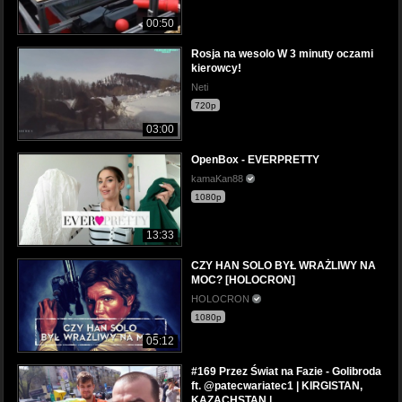
00:50
Rosja na wesolo W 3 minuty oczami
kierowcy!
Neti
720p
03:00
OpenBox - EVERPRETTY
kamaKan88
1080p
13:33
CZY HAN SOLO BYŁ WRAŻLIWY NA
MOC? [HOLOCRON]
HOLOCRON
1080p
05:12
#169 Przez Świat na Fazie - Golibroda
ft. @patecwariatec1 | KIRGISTAN,
KAZACHSTAN |