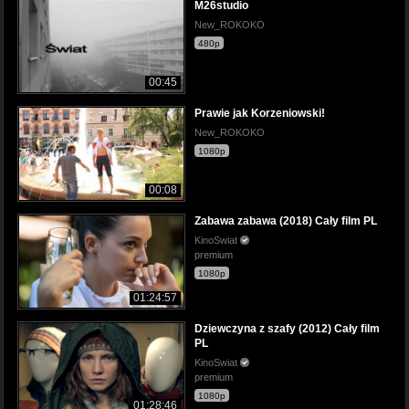
M26studio
New_ROKOKO
480p
00:45
Prawie jak Korzeniowski!
New_ROKOKO
1080p
00:08
Zabawa zabawa (2018) Cały film PL
KinoSwiat
premium
1080p
01:24:57
Dziewczyna z szafy (2012) Cały film
PL
KinoSwiat
premium
1080p
01:28:46