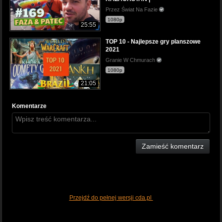
Przez Świat Na Fazie
1080p
25:55
TOP 10 - Najlepsze gry planszowe
2021
Granie W Chmurach
1080p
21:05
Komentarze
Zamieść komentarz
Przejdź do pełnej wersji cda.pl