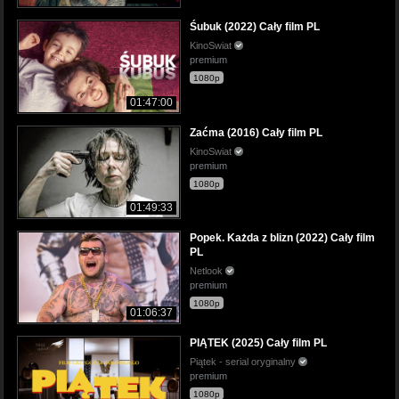
Śubuk (2022) Cały film PL
KinoSwiat
premium
1080p
01:47:00
Zaćma (2016) Cały film PL
KinoSwiat
premium
1080p
01:49:33
Popek. Każda z blizn (2022) Cały film
PL
Netlook
premium
1080p
01:06:37
PIĄTEK (2025) Cały film PL
Piątek - serial oryginalny
premium
1080p