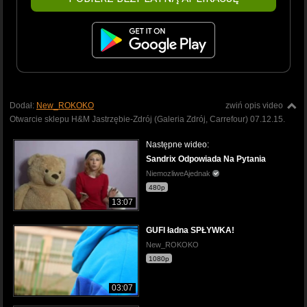
Dodał:
New_ROKOKO
zwiń opis video
Otwarcie sklepu H&M Jastrzębie-Zdrój (Galeria Zdrój, Carrefour) 07.12.15.
Następne wideo:
Sandrix Odpowiada Na Pytania
NiemozliweAjednak
480p
13:07
GUFI ładna SPŁYWKA!
New_ROKOKO
1080p
03:07