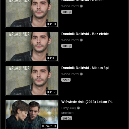
Wideo Portal
1080p
03:10
Dominik Doliński - Bez ciebie
Wideo Portal
1080p
03:01
Dominik Doliński - Miasto śpi
Wideo Portal
720p
03:17
W świetle dnia (2013) Lektor PL
Filmy Akcji
premium
1080p
01:47:19