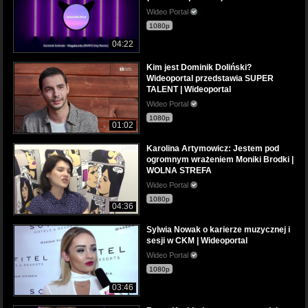
Wideo Portal
1080p
04:22
Kim jest Dominik Doliński?
Wideoportal przedstawia SUPER
TALENT | Wideoportal
Wideo Portal
1080p
01:02
Karolina Artymowicz: Jestem pod
ogromnym wrażeniem Moniki Brodki |
WOLNA STREFA
Wideo Portal
1080p
04:36
Sylwia Nowak o karierze muzycznej i
sesji w CKM | Wideoportal
Wideo Portal
1080p
03:46