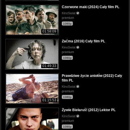
Czerwone maki (2024) Cały film PL
KinoSwiat
premium
1080p
01:58:09
Zaćma (2016) Cały film PL
KinoSwiat
premium
1080p
01:49:33
Prawdziwe życie aniołów (2022) Cały
film PL
KinoSwiat
premium
1080p
01:15:53
Żywie Biełaruś! (2012) Lektor PL
KinoSwiat
premium
1080p