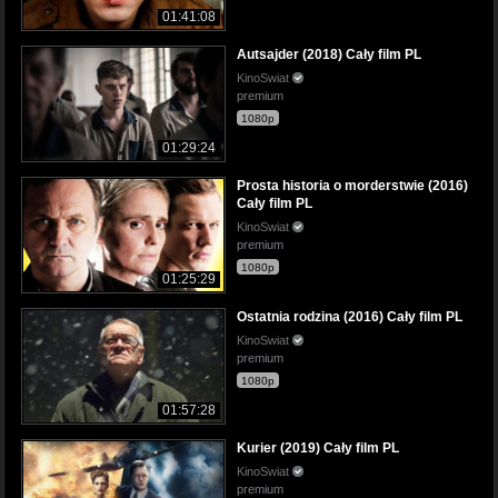
01:41:08
Autsajder (2018) Cały film PL
KinoSwiat
premium
1080p
01:29:24
Prosta historia o morderstwie (2016)
Cały film PL
KinoSwiat
premium
1080p
01:25:29
Ostatnia rodzina (2016) Cały film PL
KinoSwiat
premium
1080p
01:57:28
Kurier (2019) Cały film PL
KinoSwiat
premium