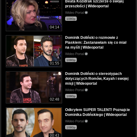
Beata Kozidrak szczerze o swojej
przeszłości | Wideoportal
Wideo Portal
1080p
04:14
Dominik Doliński o rozmowie z
Piaskiem: Zastanawiam się co miał
na myśli | Wideoportal
Wideo Portal
1080p
01:55
Dominik Doliński o stereotypach
dotyczących Romów, Kayah i swojej
misji | Wideoportal
Wideo Portal
1080p
02:48
Odkryłem SUPER TALENT! Poznajcie
Dominika Dolińskiego | Wideoportal
Wideo Portal
1080p
00:43