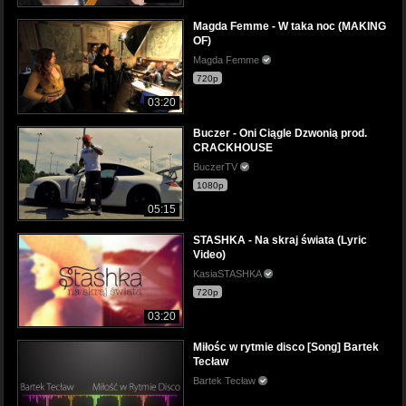
Magda Femme - W taka noc (MAKING
OF)
Magda Femme
720p
03:20
Buczer - Oni Ciągle Dzwonią prod.
CRACKHOUSE
BuczerTV
1080p
05:15
STASHKA - Na skraj świata (Lyric
Video)
KasiaSTASHKA
720p
03:20
Miłośc w rytmie disco [Song] Bartek
Tecław
Bartek Tecław