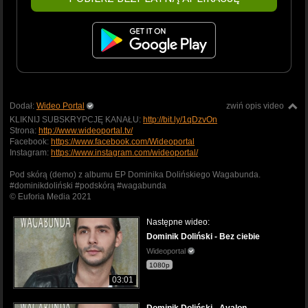
Dodał:
Wideo Portal
zwiń opis video
KLIKNIJ SUBSKRYPCJĘ KANAŁU:
http://bit.ly/1qDzvOn
Strona:
http://www.wideoportal.tv/
Facebook:
https://www.facebook.com/Wideoportal
Instagram:
https://www.instagram.com/wideoportal/
Pod skórą (demo) z albumu EP Dominika Dolińskiego Wagabunda.
#dominikdoliński #podskórą #wagabunda
© Euforia Media 2021
Następne wideo:
Dominik Doliński - Bez ciebie
Wideoportal
1080p
03:01
Dominik Doliński - Avalon