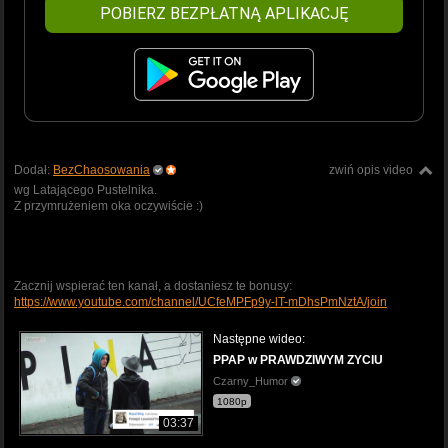
POBIERZ BEZPŁATNĄ APLIKACJĘ
Dodał:
BezChaosowania
zwiń opis video
wg Latającego Pustelnika.
Z przymrużeniem oka oczywiście :)
Zacznij wspierać ten kanał, a dostaniesz te bonusy:
https://www.youtube.com/channel/UCfeMPFp9y-lT-mDhsPmNztA/join
Następne wideo:
PPAP w PRAWDZIWYM ZYCIU
Czarny_Humor
1080p
03:37