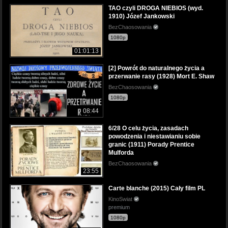
TAO czyli DROGA NIEBIOS (wyd.
1910) Józef Jankowski
BezChaosowania
1080p
01:01:13
[2] Powrót do naturalnego życia a
przerwanie rasy (1928) Mort E. Shaw
BezChaosowania
1080p
08:44
6/28 O celu życia, zasadach
powodzenia i niestawianiu sobie
granic (1911) Porady Prentice
Mulforda
BezChaosowania
23:55
Carte blanche (2015) Cały film PL
KinoSwiat
premium
1080p