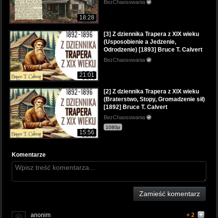
BezChaosowania
18:28
[3] Z dziennika Trapera z XIX wieku
(Usposobienie a Jedzenie,
Odrodzenie) [1893] Bruce T. Calvert
BezChaosowania
21:01
[2] Z dziennika Trapera z XIX wieku
(Braterstwo, Stopy, Gromadzenie sił)
[1892] Bruce T. Calvert
BezChaosowania
1080p
15:56
Komentarze
Zamieść komentarz
anonim
+ 2