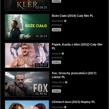
1080p
02:09:25
Boże Ciało (2019) Cały film PL
KinoSwiat
premium
1080p
01:50:23
Popek. Każda z blizn (2022) Cały film
PL
Netlook
premium
1080p
01:06:37
Fox: Grzechy przeszłości (2017)
Lektor PL
Filmy Akcji
premium
1080p
01:40:41
Uśmiech losu (2023) Napisy PL
KinoSwiat