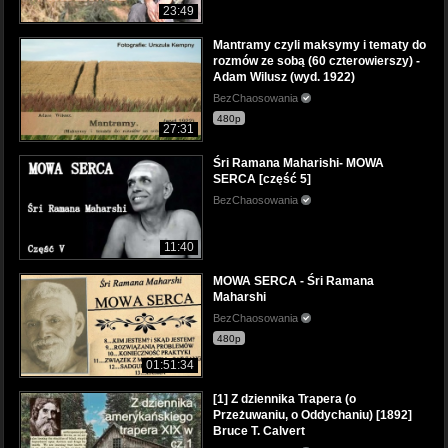
23:49
Mantramy czyli maksymy i tematy do
rozmów ze sobą (60 czterowierszy) -
Adam Wilusz (wyd. 1922)
BezChaosowania
480p
27:31
Śri Ramana Maharishi- MOWA
SERCA [część 5]
BezChaosowania
11:40
MOWA SERCA - Śri Ramana
Maharshi
BezChaosowania
480p
01:51:34
[1] Z dziennika Trapera (o
Przeżuwaniu, o Oddychaniu) [1892]
Bruce T. Calvert