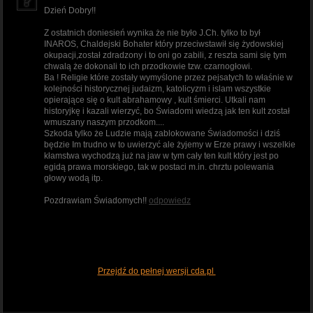
Dzień Dobry!!
Z ostatnich doniesień wynika że nie było J.Ch. tylko to był
INAROS, Chaldejski Bohater który przeciwstawił się żydowskiej
okupacji,został zdradzony i to oni go zabili, z reszta sami się tym
chwalą że dokonali to ich przodkowie tzw. czarnogłowi.
Ba ! Religie które zostały wymyślone przez pejsatych to właśnie w
kolejności historycznej judaizm, katolicyzm i islam wszystkie
opierające się o kult abrahamowy , kult śmierci. Utkali nam
historyjkę i kazali wierzyć, bo Świadomi wiedzą jak ten kult został
wmuszany naszym przodkom....
Szkoda tylko że Ludzie mają zablokowane Świadomości i dziś
będzie Im trudno w to uwierzyć ale żyjemy w Erze prawy i wszelkie
kłamstwa wychodzą już na jaw w tym cały ten kult który jest po
egidą prawa morskiego, tak w postaci m.in. chrztu polewania
głowy wodą itp.
Pozdrawiam Świadomych!!
odpowiedz
Przejdź do pełnej wersji cda.pl