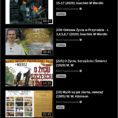
15-17 (2020) Joachim M Werdin
BezChaosowania
1080p
08:47
2/30 Odnowa Życia w Przyrodzie - r.
3,4,5,6,7 (2020) Joachim M Werdin
BezChaosowania
1080p
08:45
[225] O Życiu, Szczęściu i Śmierci
(1920) M. W
BezChaosowania
1080p
14:35
[10] Myśli są jak ziarna, uważaj!
(1905) W. W. Atkinson
BezChaosowania
480p
02:45