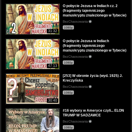
O pobycie Jezusa w Indiach cz. 2
(fragmenty tajemniczego
manuskryptu znalezionego w Tybecie)
BezChaosowania
1080p
31:32
O pobycie Jezusa w Indiach
(fragmenty tajemniczego
manuskryptu znalezionego w Tybecie)
BezChaosowania
1080p
47:13
[253] W obronie życia (wyd. 1925) J.
Kreczyńska
BezChaosowania
1080p
30:40
#16 wybory w Ameryce czyli... ELON
TRUMP W SADZAWCE
BezChaosowania
1080p