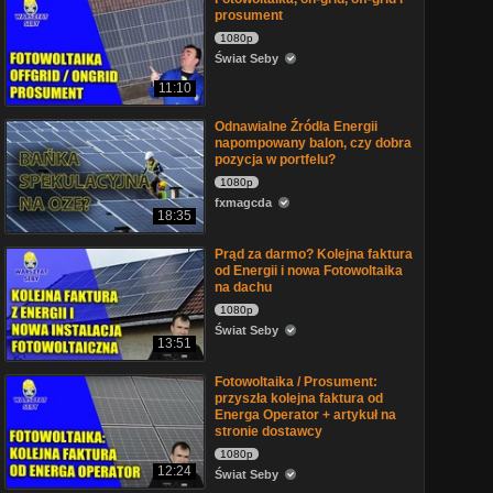
prosument
1080p
Świat Seby
11:10
Odnawialne Źródła Energii
napompowany balon, czy dobra
pozycja w portfelu?
1080p
fxmagcda
18:35
Prąd za darmo? Kolejna faktura
od Energii i nowa Fotowoltaika
na dachu
1080p
Świat Seby
13:51
Fotowoltaika / Prosument:
przyszła kolejna faktura od
Energa Operator + artykuł na
stronie dostawcy
1080p
12:24
Świat Seby