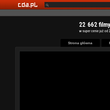
2
2
6
6
2
film
w super cenie już od 2
Strona główna