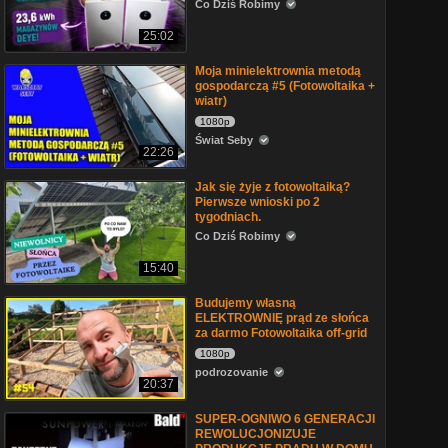
Co Dziś Robimy
25:02
Moja minielektrownia metodą
gospodarczą #5 (Fotowoltaika +
wiatr)
1080p
Świat Seby
22:26
Jak się żyje z fotowoltaiką?
Pierwsze wnioski po 2
tygodniach.
Co Dziś Robimy
15:40
Budujemy własną
ELEKTROWNIĘ prąd ze słońca
za darmo Fotowoltaika off-grid
1080p
podrozovanie
20:37
SUPER-OGNIWO 6 GENERACJI
REWOLUCJONIZUJE