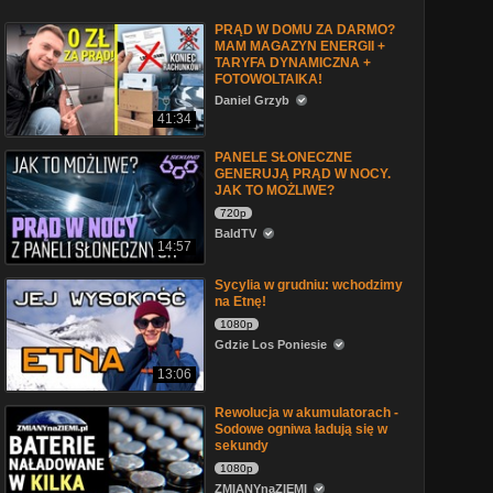
PRĄD W DOMU ZA DARMO?
MAM MAGAZYN ENERGII +
TARYFA DYNAMICZNA +
FOTOWOLTAIKA!
Daniel Grzyb
41:34
PANELE SŁONECZNE
GENERUJĄ PRĄD W NOCY.
JAK TO MOŻLIWE?
720p
BaldTV
14:57
Sycylia w grudniu: wchodzimy
na Etnę!
1080p
Gdzie Los Poniesie
13:06
Rewolucja w akumulatorach -
Sodowe ogniwa ładują się w
sekundy
1080p
ZMIANYnaZIEMI