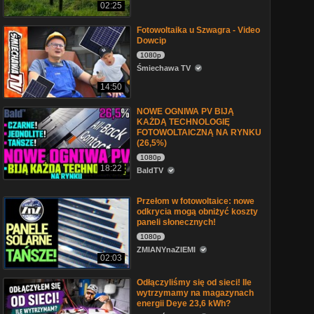
02:25
Fotowoltaika u Szwagra - Video
Dowcip
1080p
Śmiechawa TV
14:50
NOWE OGNIWA PV BIJĄ
KAŻDĄ TECHNOLOGIĘ
FOTOWOLTAICZNĄ NA RYNKU
(26,5%)
1080p
18:22
BaldTV
Przełom w fotowoltaice: nowe
odkrycia mogą obniżyć koszty
paneli słonecznych!
1080p
ZMIANYnaZIEMI
02:03
Odłączyliśmy się od sieci! Ile
wytrzymamy na magazynach
energii Deye 23,6 kWh?