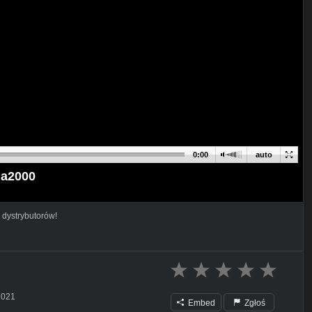
0:00
auto
la2000
 dystrybutorów!
2021
Embed
Zgłoś