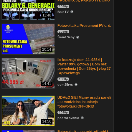
PRODUKCJĘ PRĄDU W DOMU
1080p
BaldTV
11:48
Fotowoltaika Prosument FV c. d.
1080p
Świat Seby
20:14
Ile kosztuje dom 44. 985zł |
Parter 99% gotowy | Dom bez
pozwolenia | Dom25tys | vlog 27
| #pawełwaga
1080p
14:41
dom25tys
UDAŁO SIĘ! Mamy prąd z paneli
- samodzielna instalacja
fotowoltaiki OFF-GRID
1080p
podrozovanie
34:56
Fotowoltaika, on-grid, off-grid i