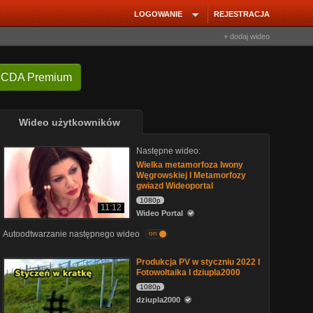
LOGOWANIE
REJESTRACJA
+ dodaj wideo
 CDA Premium
Wideo użytkowników
Następne wideo:
Wielka metamorfoza Iwony
Węgrowskiej I Metamorfozy
gwiazd Wideoportal
1080p
11:12
Wideo Portal
Autoodtwarzanie następnego wideo
on
Produkcja PV w styczniu 2022 I
Fotowoltaika I dziupla2000
1080p
dziupla2000