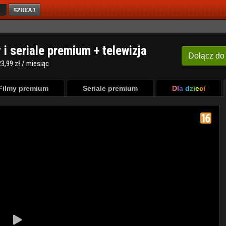
y i seriale premium + telewizja
Dołącz
do
3,99 zł / miesiąc
Filmy premium
Seriale premium
Dla dzieci