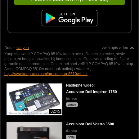
Dodał:
tianyou
zwiń opis video
Koop nieuwe HP COMPAQ 8510w laptop accu , De beste service, beste
prijzen en hoogste kwaliteit bij koopaccu.com . Gratis verzending en 2 jaar
garantie op alle producten. Ontdek het snel zelf! HP COMPAQ 8510w Laptop
Accu , COMPAQ 8510w notebook batterij / Adapter ,
http://www.koopaccu.com/hp-compaq-8510w.html
Następne wideo:
Accu voor Dell Inspiron 1750
tianyou
1080p
02:45
Accu voor Dell Vostro 3500
tianyou
720p