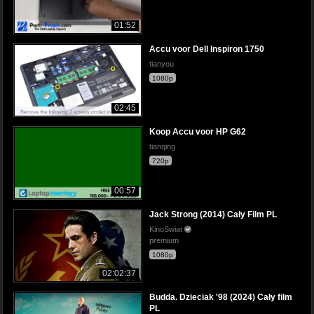
01:52
Accu voor Dell Inspiron 1750
tianyou
1080p
02:45
Koop Accu voor HP G62
tianqing
720p
00:57
Jack Strong (2014) Cały Film PL
KinoSwiat
premium
1080p
02:02:37
Budda. Dzieciak '98 (2024) Cały film
PL