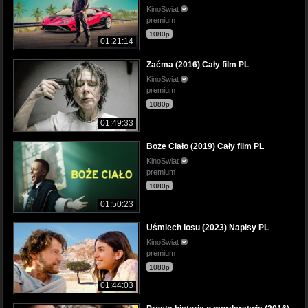
KinoSwiat
premium
1080p
01:21:14
Zaćma (2016) Cały film PL
KinoSwiat
premium
1080p
01:49:33
Boże Ciało (2019) Cały film PL
KinoSwiat
premium
1080p
01:50:23
Uśmiech losu (2023) Napisy PL
KinoSwiat
premium
1080p
01:44:03