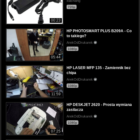
xiachang
720p
00:23
HP PHOTOSMART PLUS B209A - Co
to takiego?
ArekOdDrukarek
1080p
05:44
HP LASER MFP 135 - Zamiennik bez
chipa
ArekOdDrukarek
1080p
11:59
HP DESKJET 2620 - Prosta wymiana
zasilacza
ArekOdDrukarek
1080p
07:25