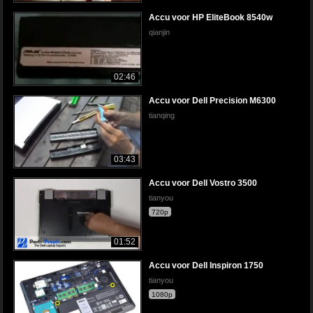
Accu voor HP EliteBook 8540w
qianjin
02:46
Accu voor Dell Precision M6300
tianqing
03:43
Accu voor Dell Vostro 3500
tianyou
720p
01:52
Accu voor Dell Inspiron 1750
tianyou
1080p