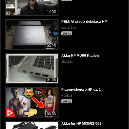
14:05
PEŁNA! stacja dokująca HP
gacek-igor
1080p
03:25
Akku HP MU06 Kaufen
zhoukou
01:06
Przemyślenia o HP cz. 1
HexNull
1080p
03:53
Akku für HP 593562-001