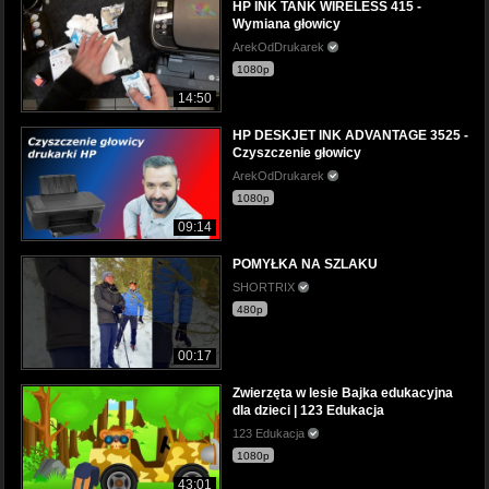
HP INK TANK WIRELESS 415 -
Wymiana głowicy
ArekOdDrukarek
1080p
14:50
HP DESKJET INK ADVANTAGE 3525 -
Czyszczenie głowicy
ArekOdDrukarek
1080p
09:14
POMYŁKA NA SZLAKU
SHORTRIX
480p
00:17
Zwierzęta w lesie Bajka edukacyjna
dla dzieci | 123 Edukacja
123 Edukacja
1080p
43:01