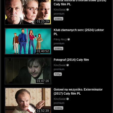
Prosta historia o morderstwie (2016)
Cały film PL
KinoSwiat
premium
1080p
01:25:29
Klub złamanych serc (2024) Lektor
PL
Filmy Akcji
premium
1080p
01:40:52
Fotograf (2014) Cały film
KinoSwiat
premium
720p
01:47:16
Gotowi na wszystko. Exterminator
(2017) Cały film PL
KinoSwiat
premium
1080p
01:52:39