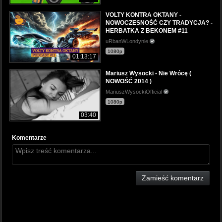
VOLTY KONTRA OKTANY -
NOWOCZESNOŚĆ CZY TRADYCJA? -
HERBATKA Z BEKONEM #11
uRbanWLondynie
1080p
01:13:17
Mariusz Wysocki - Nie Wrócę (
NOWOŚĆ 2014 )
MariuszWysockiOfficial
1080p
03:40
Komentarze
Zamieść komentarz