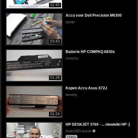
02:45
Accu voor Dell Precision M6300
qianjin
03:43
Batterie HP COMPAQ 6830s
zhenzhu
01:28
Kopen Accu Asus X72J
tianqing
01:24
HP DESKJET 3760 - ... niewielki HP :)
ArekOdDrukarek
1080p