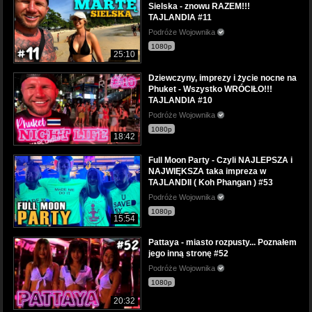
Sielska - znowu RAZEM!!!
TAJLANDIA #11
Podróże Wojownika
1080p
25:10
Dziewczyny, imprezy i życie nocne na
Phuket - Wszystko WRÓCIŁO!!!
TAJLANDIA #10
Podróże Wojownika
1080p
18:42
Full Moon Party - Czyli NAJLEPSZA i
NAJWIĘKSZA taka impreza w
TAJLANDII ( Koh Phangan ) #53
Podróże Wojownika
1080p
15:54
Pattaya - miasto rozpusty... Poznałem
jego inną stronę #52
Podróże Wojownika
1080p
20:32