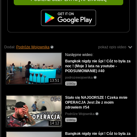
Dodał:
Podróże Wojownika
pokaż opis video
Następne wideo:
Bangkok nigdy nie śpi ! Cóż to była za
noc ! (Moje 3 lata na youtube -
PODSUMOWANIE) #40
podrozewojownika
13:51
1080p
Stało się NAJGORSZE ! Czeka mnie
OPERACJA Jest źle z moim
zdrowiem #54
Podróże Wojownika
1080p
14:12
Bangkok nigdy nie śpi ! Cóż to była za