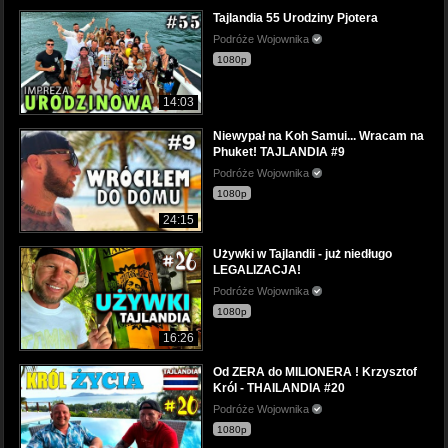
Tajlandia 55 Urodziny Pjotera
Podróże Wojownika
1080p
14:03
Niewypał na Koh Samui... Wracam na
Phuket! TAJLANDIA #9
Podróże Wojownika
1080p
24:15
Używki w Tajlandii - już niedługo
LEGALIZACJA!
Podróże Wojownika
1080p
16:26
Od ZERA do MILIONERA ! Krzysztof
Król - THAILANDIA #20
Podróże Wojownika
1080p