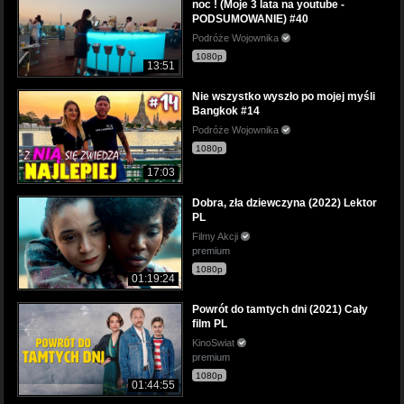
noc ! (Moje 3 lata na youtube -
PODSUMOWANIE) #40
Podróże Wojownika
1080p
13:51
Nie wszystko wyszło po mojej myśli
Bangkok #14
Podróże Wojownika
1080p
17:03
Dobra, zła dziewczyna (2022) Lektor
PL
Filmy Akcji
premium
1080p
01:19:24
Powrót do tamtych dni (2021) Cały
film PL
KinoSwiat
premium
1080p
01:44:55