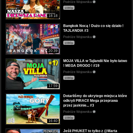
Podróże Wojownika
1080p
18:18
Bangkok Nocą ! Dużo co się działo !
TAJLANDIA #3
Podróże Wojownika
1080p
20:39
MOJA VILLA w Tajlandii Nie było łatwo
! MEGA DROGO ! #19
Podróże Wojownika
1080p
17:59
Dotarliśmy do ukrytego miejsca które
odkryli PIRACI! Mega przeprawa
przez jaskinie... #3
Podróże Wojownika
1080p
16:40
Jeśli PHUKET to tylko z @Marta