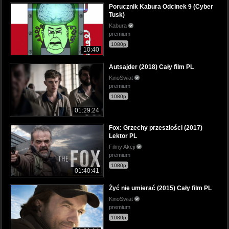
Porucznik Kabura Odcinek 9 (Cyber
Tusk)
Kabura
premium
1080p
10:40
Autsajder (2018) Cały film PL
KinoSwiat
premium
1080p
01:29:24
Fox: Grzechy przeszłości (2017)
Lektor PL
Filmy Akcji
premium
1080p
01:40:41
Żyć nie umierać (2015) Cały film PL
KinoSwiat
premium
1080p