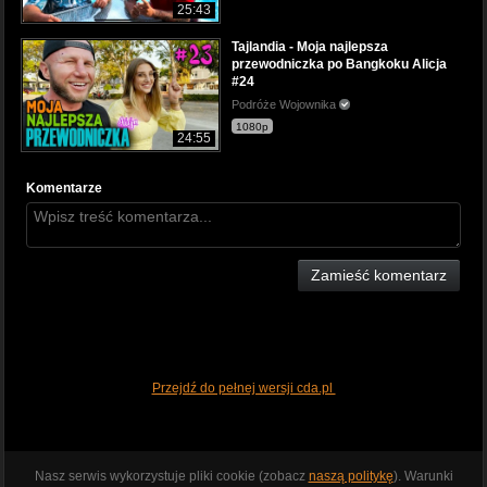
25:43
Tajlandia - Moja najlepsza
przewodniczka po Bangkoku Alicja
#24
Podróże Wojownika
1080p
24:55
Komentarze
Zamieść komentarz
Przejdź do pełnej wersji cda.pl
Nasz serwis wykorzystuje pliki cookie (zobacz
naszą politykę
). Warunki