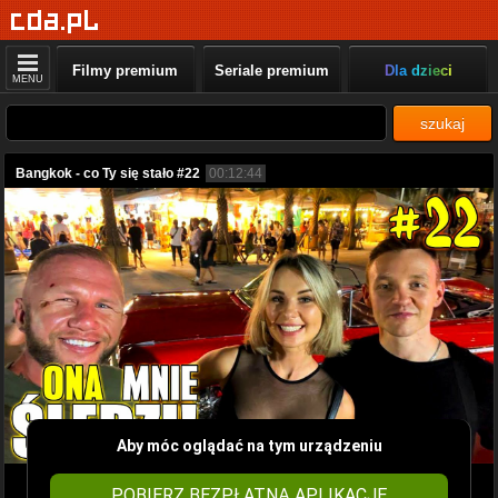
Filmy premium
Seriale premium
Dla dzieci
MENU
szukaj
Bangkok - co Ty się stało #22
00:12:44
Aby móc oglądać na tym urządzeniu
POBIERZ BEZPŁATNĄ APLIKACJĘ