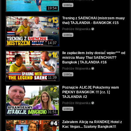
1080p
19:54
Trening z SAENCHAI (mistrzem muay
thai) TAJLANDIA - BANGKOK #15
Podróże Wojownika
1080p
14:37
Ile zapłaciłem żeby dostać wpier*** od
mistrza Muay Thai SAENCHAI??
Bangkok | TAJLANDIA #16
Podróże Wojownika
1080p
11:39
Poznajcie ALICJĘ Pokażemy wam
PIĘKNY BANGKOK !!! [cz. 1]
TAJLANDIA #2
Podróże Wojownika
1080p
31:51
Zabrałem Alicję na RANDKĘ Hotel z
Kac Vegas... Szalony Bangkok!!!