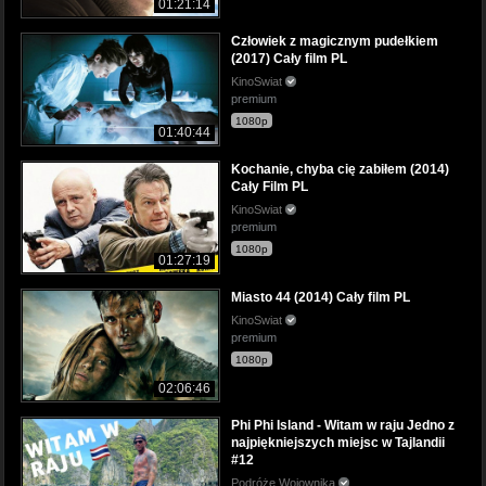
01:21:14
Człowiek z magicznym pudełkiem
(2017) Cały film PL
KinoSwiat
premium
1080p
01:40:44
Kochanie, chyba cię zabiłem (2014)
Cały Film PL
KinoSwiat
premium
1080p
01:27:19
Miasto 44 (2014) Cały film PL
KinoSwiat
premium
1080p
02:06:46
Phi Phi Island - Witam w raju Jedno z
najpiękniejszych miejsc w Tajlandii
#12
Podróże Wojownika