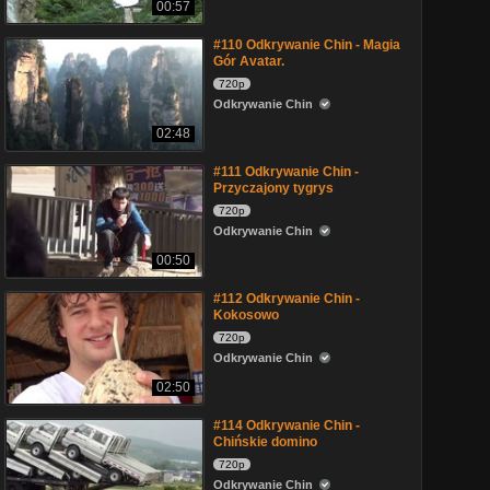
00:57
#110 Odkrywanie Chin - Magia
Gór Avatar.
720p
Odkrywanie Chin
02:48
#111 Odkrywanie Chin -
Przyczajony tygrys
720p
Odkrywanie Chin
00:50
#112 Odkrywanie Chin -
Kokosowo
720p
Odkrywanie Chin
02:50
#114 Odkrywanie Chin -
Chińskie domino
720p
Odkrywanie Chin