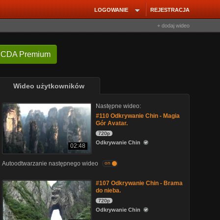
LOGOWANIE
REJESTRACJA
+ dodaj wideo
 CDA Premium
Wideo użytkowników
Następne wideo:
#110 Odkrywanie Chin - Magia
Gór Avatar.
720p
Odkrywanie Chin
02:48
Autoodtwarzanie następnego wideo
on
#107 Odkrywanie Chin - Brama
do nieba.
720p
Odkrywanie Chin