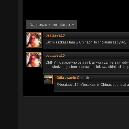
Najlepsze komentarze
beataeva10
Jak mieszkasz tam w Chinach, to chcialam zapytac,
beataeva10
ChINY ! to napewno ostatni kraj ktory zamierzam odwi
opowiedz bo jestem naprawde ciekawa,chinki ci sie p
Odkrywanie Chin
@beataeva10: Mieszkam w Chinach bo tutaj akt