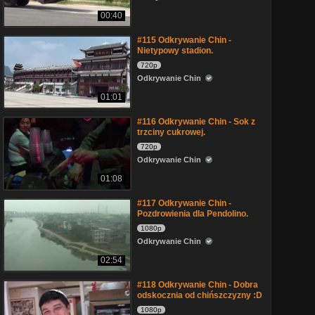
00:40
#115 Odkrywanie Chin -
Nietypowy stadion.
720p
Odkrywanie Chin
01:01
#116 Odkrywanie Chin - Sok z
trzciny cukrowej.
720p
Odkrywanie Chin
01:08
#117 Odkrywanie Chin -
Pozdrowienia dla Pendolino.
1080p
Odkrywanie Chin
02:54
#118 Odkrywanie Chin - Dobra
odskocznia od chińszczyzny :D
1080p