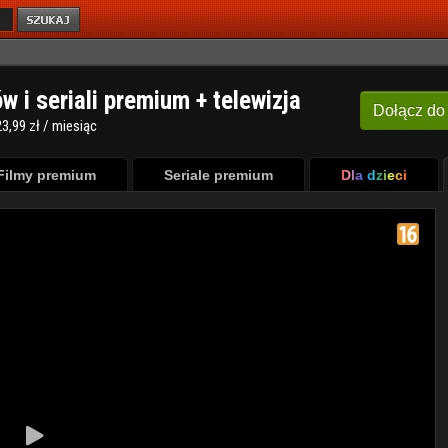
ów i seriali premium + telewizja
Dołącz
do
3,99 zł / miesiąc
Filmy premium
Seriale premium
Dla dzieci