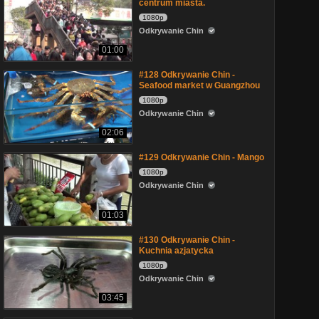
centrum miasta.
1080p
Odkrywanie Chin
01:00
#128 Odkrywanie Chin -
Seafood market w Guangzhou
1080p
Odkrywanie Chin
02:06
#129 Odkrywanie Chin - Mango
1080p
Odkrywanie Chin
01:03
#130 Odkrywanie Chin -
Kuchnia azjatycka
1080p
Odkrywanie Chin
03:45