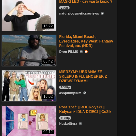
MASKI LED - czy warto kupic ?
720p
naturalcosmeticsreviews
16:22
Florida, Miami Beach,
Everglades, Key West, Fantasy
Festival, etc. (HDR)
Dron FILMS
03:42
MIERZYMY UBRANIA ZE
SKLEPU INFLUENCEREK Z
DZIEWCZYNAMI
1080p
ashplumplum
16:02
Pora spać || ROCKołyski ||
Kołysanki DLA DZIECI || CeZik
1080p
NutkoSfera
02:12