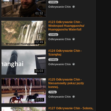
1080p
Odkrywanie Chin
01:32
#123 Odkrywanie Chin -
Wodospad Huangguoshu/
Huangguoshu Waterfall
1080p
Odkrywanie Chin
02:49
#124 Odkrywanie Chin -
Szanghaj
1080p
Odkrywanie Chin
01:03
#125 Odkrywanie Chin -
Niesamowity pokaz jazdy
konnej.
720p
Odkrywanie Chin
03:01
#127 Odkrywanie Chin - Sobota,