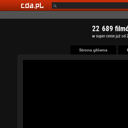
2
2
6
8
9
film
w super cenie już od 2
Strona główna