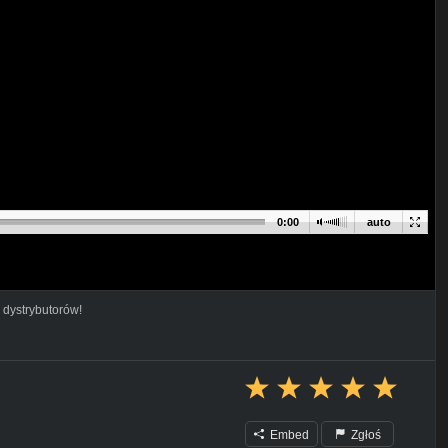
0:00
auto
 dystrybutorów!
Embed
Zgłoś