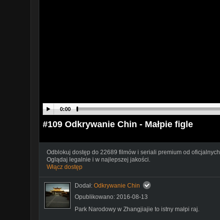
0:00
#109 Odkrywanie Chin - Małpie figle
Odblokuj dostęp do 22689 filmów i seriali premium od oficjalnych
Oglądaj legalnie i w najlepszej jakości.
Włącz dostęp
Dodał:
Odkrywanie Chin
Opublikowano: 2016-08-13
Park Narodowy w Zhangjiajie to istny małpi raj.