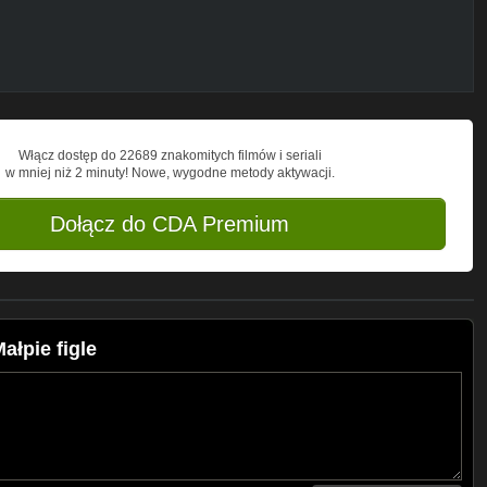
Włącz dostęp do 22689 znakomitych filmów i seriali
w mniej niż 2 minuty! Nowe, wygodne metody aktywacji.
Dołącz do CDA Premium
łpie figle