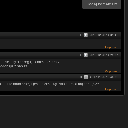
Dodaj komentarz
0
2016-12-23 14:31:41
Odpowiedz
0
2016-12-23 14:29:37
edzic, a ty dlaczeg i jak miekasz tam ?
odobaja ? napisz ...
Odpowiedz
0
2017-11-25 18:48:31
ualnie mam pracę i jestem ciekawy świata. Polki najładniejsze.
Odpowiedz