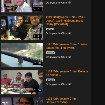
Odkrywanie Chin
01:21
#119 Odkrywanie Chin - Polak
potrafi, czyli hulajnogą przez
Chiny [WYWIAD]
720p
Odkrywanie Chin
11:47
#120 Odkrywanie Chin - 1 Yuan
balans test i nie tylko.
1080p
Odkrywanie Chin
01:20
#121 Odkrywanie Chin - Kolacja
po chińsku.
1080p
Odkrywanie Chin
01:56
#122 Odkrywanie Chin -
Bezpieczeństwo