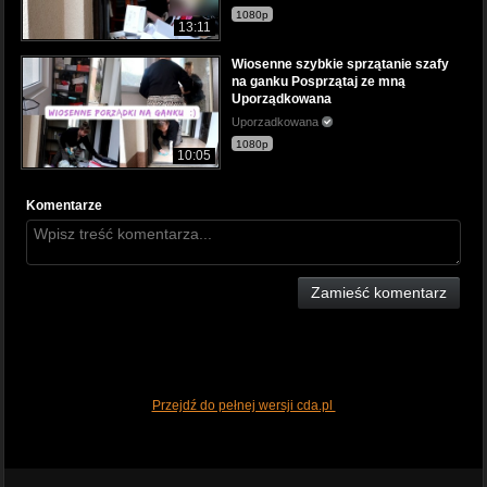
1080p
13:11
Wiosenne szybkie sprzątanie szafy
na ganku Posprzątaj ze mną
Uporządkowana
Uporzadkowana
1080p
10:05
Komentarze
Zamieść komentarz
Przejdź do pełnej wersji cda.pl