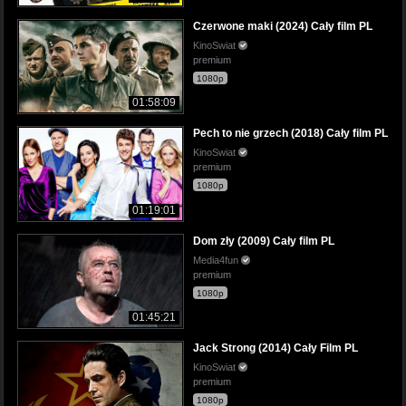
Czerwone maki (2024) Cały film PL
KinoSwiat
premium
1080p
01:58:09
Pech to nie grzech (2018) Cały film PL
KinoSwiat
premium
1080p
01:19:01
Dom zły (2009) Cały film PL
Media4fun
premium
1080p
01:45:21
Jack Strong (2014) Cały Film PL
KinoSwiat
premium
1080p