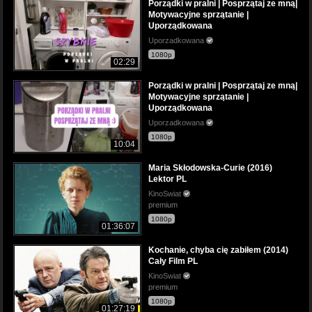
Porządki w pralni | Posprzątaj ze mną|
Motywacyjne sprzątanie |
Uporządkowana
Uporzadkowana
1080p
02:29
Porządki w pralni | Posprzątaj ze mną|
Motywacyjne sprzątanie |
Uporządkowana
Uporzadkowana
1080p
10:04
Maria Skłodowska-Curie (2016)
Lektor PL
KinoSwiat
premium
1080p
01:36:07
Kochanie, chyba cię zabiłem (2014)
Cały Film PL
KinoSwiat
premium
1080p
01:27:19