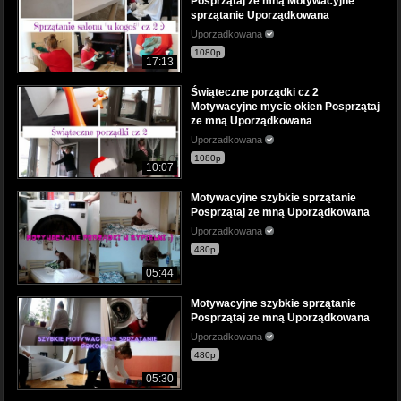
Posprzątaj ze mną Motywacyjne
sprzątanie Uporządkowana
Uporzadkowana
1080p
17:13
Świąteczne porządki cz 2
Motywacyjne mycie okien Posprzątaj
ze mną Uporządkowana
Uporzadkowana
1080p
10:07
Motywacyjne szybkie sprzątanie
Posprzątaj ze mną Uporządkowana
Uporzadkowana
480p
05:44
Motywacyjne szybkie sprzątanie
Posprzątaj ze mną Uporządkowana
Uporzadkowana
480p
05:30