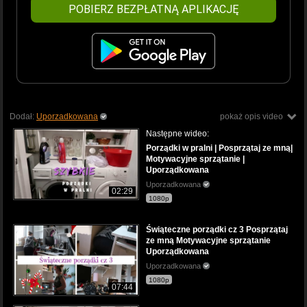
POBIERZ BEZPŁATNĄ APLIKACJĘ
Dodał:
Uporzadkowana
pokaż opis video
Następne wideo:
Porządki w pralni | Posprzątaj ze mną|
Motywacyjne sprzątanie |
Uporządkowana
Uporzadkowana
02:29
1080p
Świąteczne porządki cz 3 Posprzątaj
ze mną Motywacyjne sprzątanie
Uporządkowana
Uporzadkowana
1080p
07:44