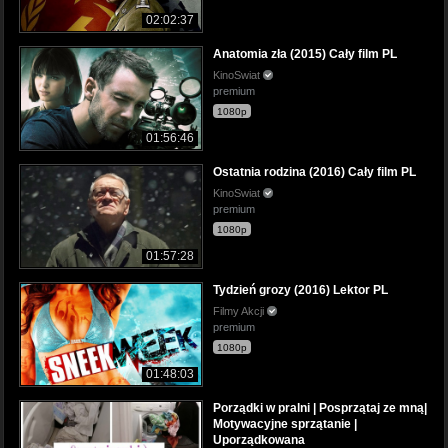
02:02:37
Anatomia zła (2015) Cały film PL
KinoSwiat
premium
1080p
01:56:46
Ostatnia rodzina (2016) Cały film PL
KinoSwiat
premium
1080p
01:57:28
Tydzień grozy (2016) Lektor PL
Filmy Akcji
premium
1080p
01:48:03
Porządki w pralni | Posprzątaj ze mną|
Motywacyjne sprzątanie |
Uporządkowana