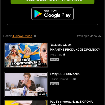
Dodał:
JudytaWSzwecji
zwiń opis video
Następne wideo:
PIKANTNE PRODUKCJE Z PÓŁNOCY
Tylko_Kino
1080p
07:18
Etapy ODCHUDZANIA
Klaudia Klara VLOG
1080p
11:25
PLUSY chorowania na KORONA