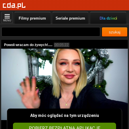
Filmy premium
Seriale premium
Dla dzieci
MENU
szukaj
Powoli wracam do żywych!.....
00:05:22
Aby móc oglądać na tym urządzeniu
POBIERZ BEZPŁATNĄ APLIKACJĘ