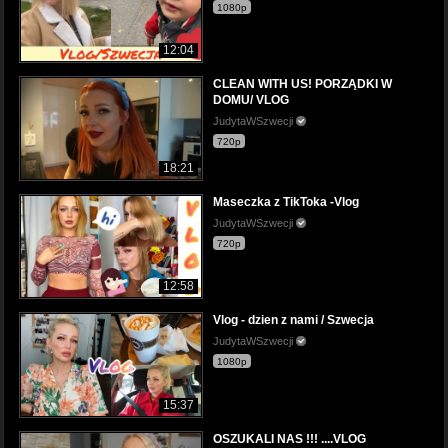
1080p
12:04
CLEAN WITH US! PORZĄDKI W
DOMU/ VLOG
JudytaWSzwecji
720p
18:21
Maseczka z TikToka -Vlog
JudytaWSzwecji
720p
12:58
Vlog - dzien z nami / Szwecja
JudytaWSzwecji
1080p
15:37
OSZUKALI NAS !!! ....VLOG