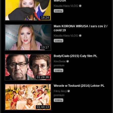
WIRUSA
Klaudia Klara VLOG
1080p
18:24
Mam KORONA WIRUSA / sars cov 2 /
covid 19
Klaudia Klara VLOG
1080p
13:17
Body/Ciało (2015) Cały film PL
KinoSwiat
premium
1080p
01:28:36
Wesele w Toskanii (2014) Lektor PL
Filmy Akcji
premium
1080p
01:44:13