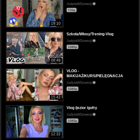
JudytaWSzwecji
720p
19:10
Szkoła/Włosy/Trening-Vlog
JudytaWSzwecji
1080p
08:48
VLOG -
MAKIJAŻ/KURS/PIELĘGNACJA
JudytaWSzwecji
1080p
15:42
Vlog /jezior /gofry
JudytaWSzwecji
1080p
12:32