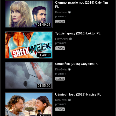
Ciemno, prawie noc (2019) Cały film
PL
KinoSwiat
premium
1080p
01:49:04
Tydzień grozy (2016) Lektor PL
Filmy Akcji
premium
1080p
01:48:03
Smoleńsk (2016) Cały film PL
KinoSwiat
premium
1080p
01:55:20
Uśmiech losu (2023) Napisy PL
KinoSwiat
premium
1080p