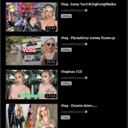
Vlog- Jump Yard /KingKong/Walka
JudytaWSzwecji
1080p
22:47
Vlog - Płynęliśmy tratwą /Szwecja
JudytaWSzwecji
1080p
20:51
Vlogmas #10
JudytaWSzwecji
1080p
13:14
Vlog - Ostatni dzien......
JudytaWSzwecji
720p