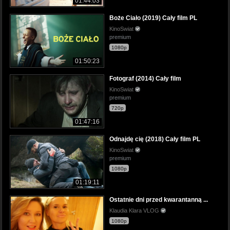
01:44:03
Boże Ciało (2019) Cały film PL
KinoSwiat
premium
1080p
01:50:23
Fotograf (2014) Cały film
KinoSwiat
premium
720p
01:47:16
Odnajdę cię (2018) Cały film PL
KinoSwiat
premium
1080p
01:19:11
Ostatnie dni przed kwarantanną ...
Klaudia Klara VLOG
1080p