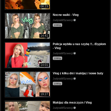
08:23
Nocne walki - Vlog
JudytaWSzwecji
1080p
14:41
Policja wybiła u nas szybę !!.. /Dyplom
- Vlog
JudytaWSzwecji
1080p
14:01
Vlog z kilku dni / makijaz / nowe buty
JudytaWSzwecji
1080p
19:27
Makijaz dla mezczyzn / Vlog
JudytaWSzwecji