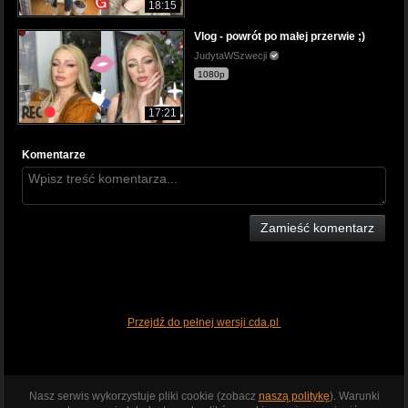
18:15
Vlog - powrót po małej przerwie ;)
JudytaWSzwecji
1080p
17:21
Komentarze
Zamieść komentarz
Przejdź do pełnej wersji cda.pl
Nasz serwis wykorzystuje pliki cookie (zobacz
naszą politykę
). Warunki