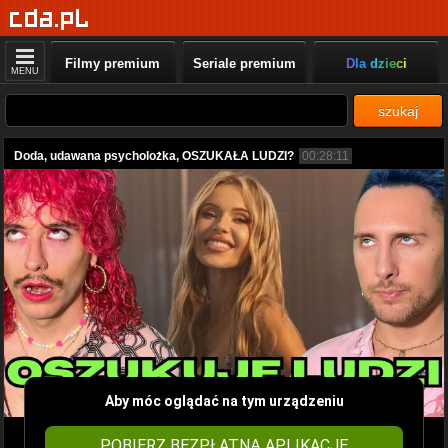
Filmy premium
Seriale premium
Dla dzieci
MENU
szukaj
Doda, udawana psycholożka, OSZUKAŁA LUDZI?
00:28:11
Aby móc oglądać na tym urządzeniu
POBIERZ BEZPŁATNĄ APLIKACJĘ