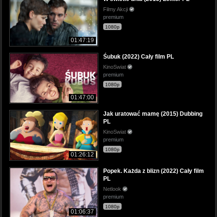
Filmy Akcji
premium
1080p
01:47:19
Śubuk (2022) Cały film PL
KinoSwiat
premium
1080p
01:47:00
Jak uratować mamę (2015) Dubbing
PL
KinoSwiat
premium
1080p
01:26:12
Popek. Każda z blizn (2022) Cały film
PL
Netlook
premium
1080p
01:06:37