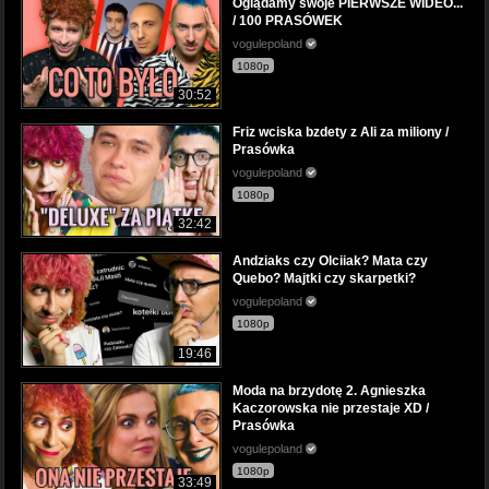
Oglądamy swoje PIERWSZE WIDEO...
/ 100 PRASÓWEK
vogulepoland
1080p
30:52
Friz wciska bzdety z Ali za miliony /
Prasówka
vogulepoland
1080p
32:42
Andziaks czy Olciiak? Mata czy
Quebo? Majtki czy skarpetki?
vogulepoland
1080p
19:46
Moda na brzydotę 2. Agnieszka
Kaczorowska nie przestaje XD /
Prasówka
vogulepoland
1080p
33:49