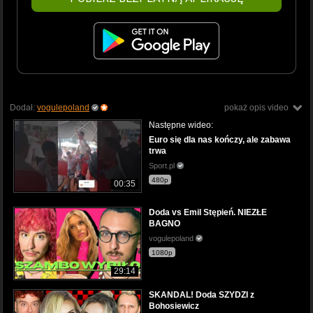
Dodał:
vogulepoland
pokaż opis video
Następne wideo:
Euro się dla nas kończy, ale zabawa
trwa
Sport.pl
480p
00:35
Doda vs Emil Stępień. NIEZŁE
BAGNO
vogulepoland
1080p
29:14
SKANDAL! Doda SZYDZI z
Bohosiewicz