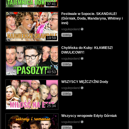
37:41
Festiwale w Sopocie. SKANDALE!
(Górniak, Doda, Mandaryna, Whitney i
inni)
vogulepoland
1080p
19:59
Chylińska do Kuby: KŁAMIESZ!
DWULICOWY!
vogulepoland
1080p
40:53
WSZYSCY MĘŻCZYŹNI Dody
vogulepoland
1080p
25:34
Wszyscy wrogowie Edyty Górniak
vogulepoland
1080p