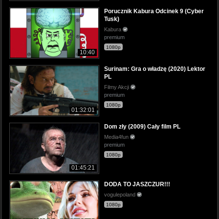
Porucznik Kabura Odcinek 9 (Cyber
Tusk)
Kabura
premium
1080p
10:40
Surinam: Gra o władzę (2020) Lektor
PL
Filmy Akcji
premium
1080p
01:32:01
Dom zły (2009) Cały film PL
Media4fun
premium
1080p
01:45:21
DODA TO JASZCZUR!!!
vogulepoland
1080p