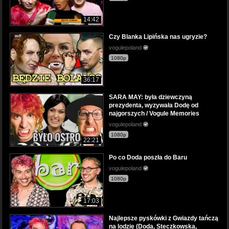
14:42
Czy Blanka Lipińska nas ugryzie?
vogulepoland
1080p
36:17
SARA MAY: była dziewczyną
prezydenta, wyzywała Dodę od
najgorszych / Vogule Memories
vogulepoland
1080p
22:21
Po co Doda poszła do Baru
vogulepoland
1080p
17:03
Najlepsze pyskówki z Gwiazdy tańczą
na lodzie (Doda, Steczkowska,