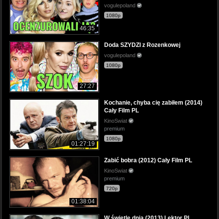
vogulepoland
1080p
46:35
Doda SZYDZI z Rozenkowej
vogulepoland
1080p
27:27
Kochanie, chyba cię zabiłem (2014)
Cały Film PL
KinoSwiat
premium
1080p
01:27:19
Zabić bobra (2012) Cały Film PL
KinoSwiat
premium
720p
01:38:04
W świetle dnia (2013) Lektor PL