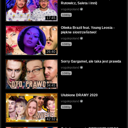
Rutowicz, Saleta i inni)
vogulepoland
1080p
17:45
Oliwka Brazil feat. Young Leosia -
piękne siostrzeństwo!
vogulepoland
1080p
26:40
Sorry Gargamel, ale taka jest prawda
vogulepoland
1080p
34:45
Ulubione DRAMY 2020
vogulepoland
1080p
42:32