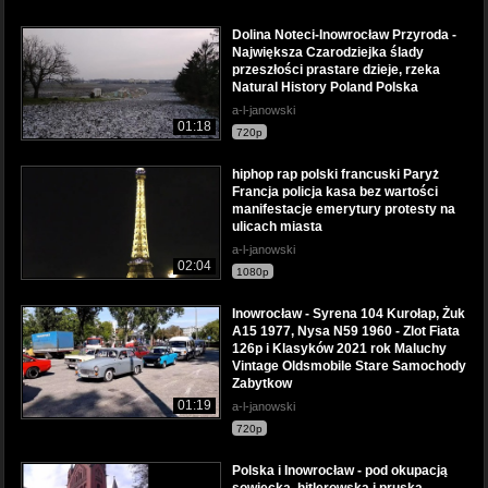
Dolina Noteci-Inowrocław Przyroda -
Największa Czarodziejka ślady
przeszłości prastare dzieje, rzeka
Natural History Poland Polska
a-l-janowski
01:18
720p
hiphop rap polski francuski Paryż
Francja policja kasa bez wartości
manifestacje emerytury protesty na
ulicach miasta
a-l-janowski
02:04
1080p
Inowrocław - Syrena 104 Kurołap, Żuk
A15 1977, Nysa N59 1960 - Zlot Fiata
126p i Klasyków 2021 rok Maluchy
Vintage Oldsmobile Stare Samochody
Zabytkow
01:19
a-l-janowski
720p
Polska i Inowrocław - pod okupacją
sowiecką, hitlerowską i pruską,