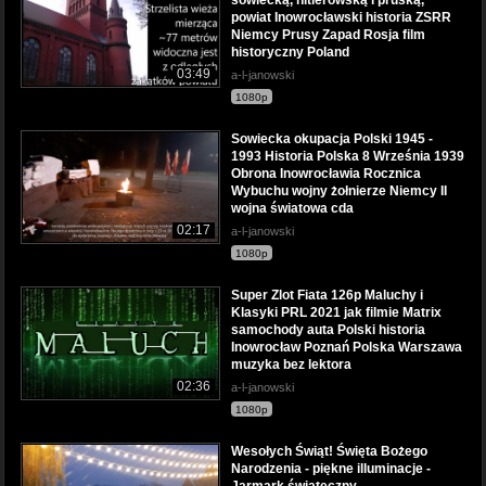
powiat Inowrocławski historia ZSRR
Niemcy Prusy Zapad Rosja film
historyczny Poland
03:49
a-l-janowski
1080p
Sowiecka okupacja Polski 1945 -
1993 Historia Polska 8 Września 1939
Obrona Inowrocławia Rocznica
Wybuchu wojny żołnierze Niemcy II
wojna światowa cda
02:17
a-l-janowski
1080p
Super Zlot Fiata 126p Maluchy i
Klasyki PRL 2021 jak filmie Matrix
samochody auta Polski historia
Inowrocław Poznań Polska Warszawa
muzyka bez lektora
02:36
a-l-janowski
1080p
Wesołych Świąt! Święta Bożego
Narodzenia - piękne illuminacje -
Jarmark świąteczny