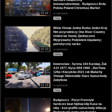
bożonarodzeniowy - Bydgoszcz Brda
Polska Poland Christmas Market
01:42
a-l-janowski
720p
Wisła Vistula Jedna Rzeka Jeden Kraj
film przyrodniczy One River Country
United we Stand, Zjednoczeni
Wygrywamy Podzieleni Upadamy;
patriotyczny nar&o
02:33
a-l-janowski
1080p
Inowrocław - Syrena 104 Kurołap, Żuk
A15 1977, Nysa N59 1960 - Zlot Fiata
126p i Klasyków 2021 rok Maluchy
Vintage Oldsmobile Stare Samochody
Zabytkow
01:19
a-l-janowski
720p
Bydgoszcz - Paryż Freestyle
hardcore beat hiphop klip Kasa na
niby - ksw graffiti samochody Inflacja
Protesty pis party rap muzyka