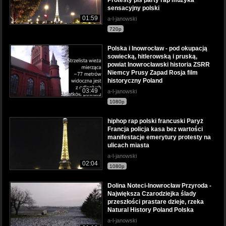
sensacyjny polski
01:59
a-l-janowski
720p
Polska i Inowrocław - pod okupacją
sowiecką, hitlerowską i pruską,
powiat Inowrocławski historia ZSRR
Niemcy Prusy Zapad Rosja film
historyczny Poland
03:49
a-l-janowski
1080p
hiphop rap polski francuski Paryż
Francja policja kasa bez wartości
manifestacje emerytury protesty na
ulicach miasta
a-l-janowski
02:04
1080p
Dolina Noteci-Inowrocław Przyroda -
Największa Czarodziejka ślady
przeszłości prastare dzieje, rzeka
Natural History Poland Polska
a-l-janowski