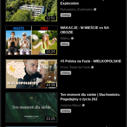
Exploration
Rykowisko_Exploration
1080p
12:51
WAKACJE - W MIEŚCIE vs NA
OBOZIE
Waksy
480p
10:24
#5 Polska na Fazie - WIELKOPOLSKIE
Przez Świat Na Fazie
1080p
43:39
Ten moment dla siebie | Słuchowisko.
Pogadajmy o życiu 262
Justyna Mazur
1080p
23:25