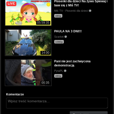
Piosenki dla dzieci Na żywo Śpiewaj i
baw się z Miś TV!
Miś TV - Piosenki dla dzieci
480p
05:59:35
PAULA NA 3 DNI!!!
Szarlott
1080p
14:00
Pani nie jest zachwycona
demonstracją
PytaPL
480p
00:35
Komentarze