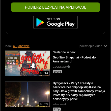
POBIERZ BEZPŁATNĄ APLIKACJĘ
Dodał:
a-l-janowski
pokaż opis video
Następne wideo:
Geofiltry Snapchat - Podróż do
Amsterdamu!
CoCiekawe
1080p
01:14
Bydgoszcz - Paryż Freestyle
hardcore beat hiphop klip Kasa na
niby - ksw graffiti samochody Inflacja
Protesty pis party rap muzyka
sensacyjny polski
01:59
a-l-janowski
720p