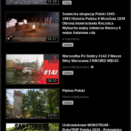
01:18
720p
Sowiecka okupacja Polski 1945 -
1993 Historia Polska 8 Września 1939
Obrona Inowrocławia Rocznica
Wybuchu wojny żołnierze Niemcy II
wojna światowa cda
02:17
a-l-janowski
1080p
Warszafka Po Stolicy #142 // Wasze
filmy Warszawa // RIKORD WIDJO
warszafkapostolicy
1080p
08:33
Piękno Polski
Nieskomplikowany
1080p
03:53
Uzdrowiskowe MONSTRUM -
RykoTRIP Polska 2020 - Rykowisko