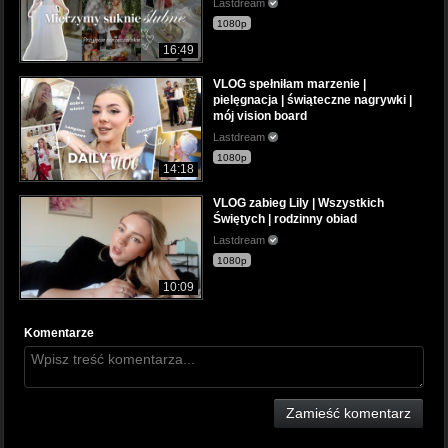
Lastdream
1080p
16:49
VLOG spełniłam marzenie |
pielęgnacja | świąteczne nagrywki |
mój vision board
Lastdream
1080p
14:18
VLOG zabieg Lily | Wszystkich
Świętych | rodzinny obiad
Lastdream
1080p
10:09
Komentarze
Zamieść komentarz