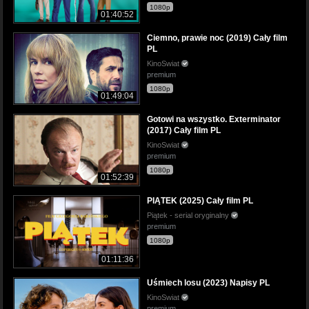
1080p
01:40:52
Ciemno, prawie noc (2019) Cały film
PL
KinoSwiat
premium
1080p
01:49:04
Gotowi na wszystko. Exterminator
(2017) Cały film PL
KinoSwiat
premium
1080p
01:52:39
PIĄTEK (2025) Cały film PL
Piątek - serial oryginalny
premium
1080p
01:11:36
Uśmiech losu (2023) Napisy PL
KinoSwiat
premium