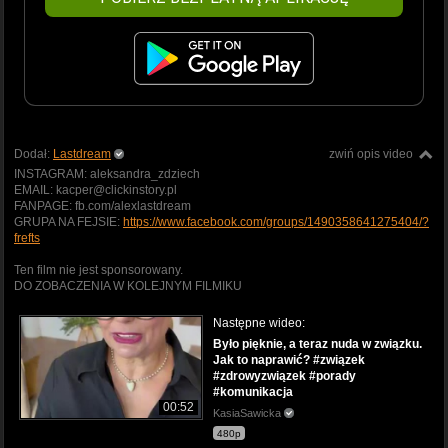
Dodał:
Lastdream
zwiń opis video
INSTAGRAM: aleksandra_zdziech
EMAIL: kacper@clickinstory.pl
FANPAGE: fb.com/alexlastdream
GRUPA NA FEJSIE:
https://www.facebook.com/groups/1490358641275404/?
frefts
Ten film nie jest sponsorowany.
DO ZOBACZENIA W KOLEJNYM FILMIKU
Następne wideo:
Było pięknie, a teraz nuda w związku.
Jak to naprawić? #związek
#zdrowyzwiązek #porady
#komunikacja
00:52
KasiaSawicka
480p