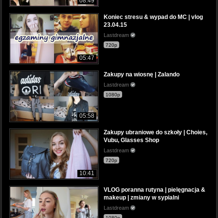
08:49
Koniec stresu & wypad do MC | vlog
23.04.15
Lastdream
720p
05:47
Zakupy na wiosnę | Zalando
Lastdream
1080p
05:58
Zakupy ubraniowe do szkoły | Choies,
Vubu, Glasses Shop
Lastdream
720p
10:41
VLOG poranna rutyna | pielęgnacja &
makeup | zmiany w sypialni
Lastdream
1080p