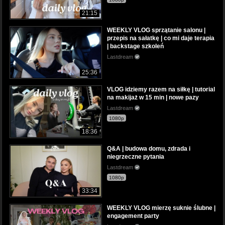
21:15
WEEKLY VLOG sprzątanie salonu |
przepis na sałatkę | co mi daje terapia
| backstage szkoleń
Lastdream
25:36
VLOG idziemy razem na siłkę | tutorial
na makijaż w 15 min | nowe pazy
Lastdream
1080p
18:36
Q&A | budowa domu, zdrada i
niegrzeczne pytania
Lastdream
1080p
33:34
WEEKLY VLOG mierzę suknie ślubne |
engagement party