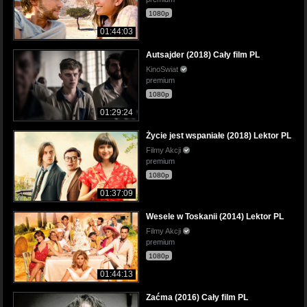
1080p
01:44:03
Autsajder (2018) Cały film PL
KinoSwiat
premium
1080p
01:29:24
Życie jest wspaniałe (2018) Lektor PL
Filmy Akcji
premium
1080p
01:37:09
Wesele w Toskanii (2014) Lektor PL
Filmy Akcji
premium
1080p
01:44:13
Zaćma (2016) Cały film PL