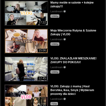
Mamy meble w salonie + kolejne
zakupy!!!
Lastdream
1080p
17:22
Moja Wieczorna Rutyna & Szalone
Zakupy | VLOG
Lastdream
1080p
15:06
VLOG: ZNALAZŁAM MIESZKANIE!
ZAKUPY DO POKOJU!
Lastdream
1080p
12:45
VLOG: Zakupy z mamą | Haul
Bershka, Ikea, Smyk | Wybieram
prezenty dla dzieci
Lastdream
720p