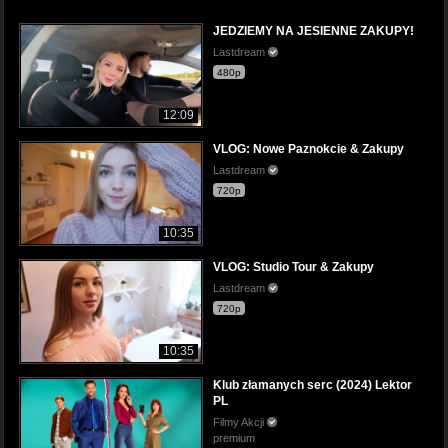
JEDZIEMY NA JESIENNE ZAKUPY!
Lastdream
480p
12:09
VLOG: Nowe Paznokcie & Zakupy
Lastdream
720p
10:35
VLOG: Studio Tour & Zakupy
Lastdream
720p
10:35
Klub złamanych serc (2024) Lektor
PL
Filmy Akcji
premium