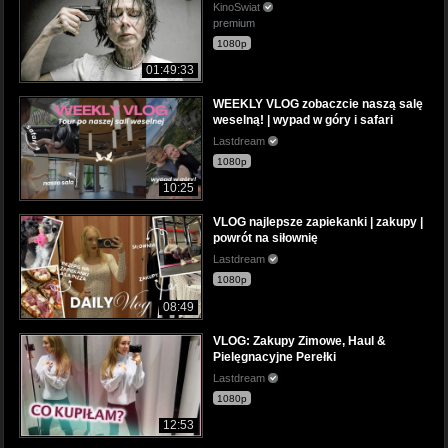
KinoSwiat
premium
1080p
01:49:33
WEEKLY VLOG zobaczcie naszą salę
weselną! | wypad w góry i safari
Lastdream
1080p
10:25
VLOG najlepsze zapiekanki | zakupy |
powrót na siłownię
Lastdream
1080p
08:49
VLOG: Zakupy Zimowe, Haul &
Pielęgnacyjne Perełki
Lastdream
1080p
12:53