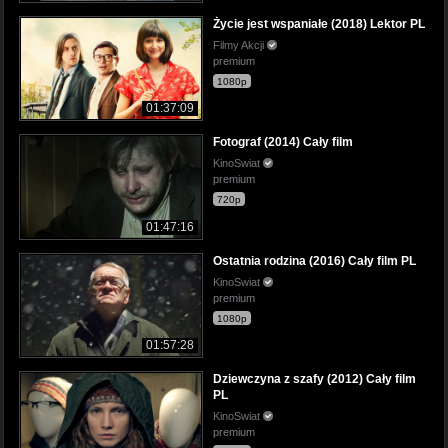
Życie jest wspaniałe (2018) Lektor PL
Filmy Akcji
premium
1080p
01:37:09
Fotograf (2014) Cały film
KinoSwiat
premium
720p
01:47:16
Ostatnia rodzina (2016) Cały film PL
KinoSwiat
premium
1080p
01:57:28
Dziewczyna z szafy (2012) Cały film
PL
KinoSwiat
premium