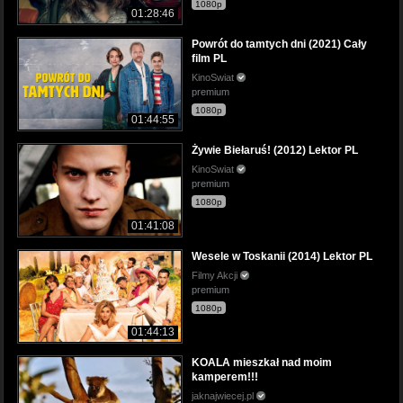
1080p
01:28:46
Powrót do tamtych dni (2021) Cały
film PL
KinoSwiat
premium
1080p
01:44:55
Żywie Biełaruś! (2012) Lektor PL
KinoSwiat
premium
1080p
01:41:08
Wesele w Toskanii (2014) Lektor PL
Filmy Akcji
premium
1080p
01:44:13
KOALA mieszkał nad moim
kamperem!!!
jaknajwiecej.pl