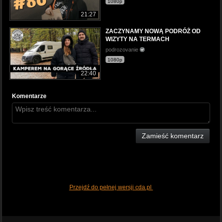
1080p
21:27
ZACZYNAMY NOWĄ PODRÓŻ OD
WIZYTY NA TERMACH
podrozovanie
1080p
22:40
Komentarze
Zamieść komentarz
Przejdź do pełnej wersji cda.pl