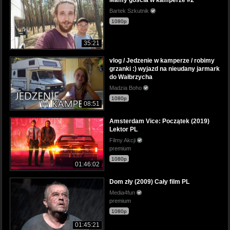
Bartek Szkutnik
1080p
35:21
vlog / Jedzenie w kamperze / robimy
grzanki :) wyjazd na nieudany jarmark
do Wałbrzycha
Madzia Boho
1080p
08:51
Amsterdam Vice: Początek (2019)
Lektor PL
Filmy Akcji
premium
1080p
01:46:02
Dom zły (2009) Cały film PL
Media4fun
premium
1080p
01:45:21