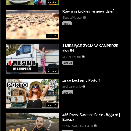
13:28
Równym krokiem w nowy dzień
EkstraMisja.pl
480p
00:06
4 MIESIĄCE ŻYCIA W KAMPERZE
vlog 96
Madzia Boho
1080p
14:35
za co kochamy Porto ?
podrozovanie
1080p
22:06
#86 Przez Świat na Fazie - Wyjazd |
Europa
Przez Świat Na Fazie