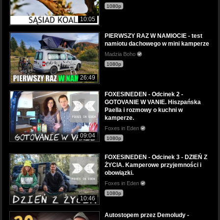
1080p
10:05
PIERWSZY RAZ W NAMIOCIE - test
namiotu dachowego w mini kamperze
Madzia Boho
1080p
26:49
FOXESINEDEN - Odcinek 2 -
GOTOVANIE W VANIE. Hiszpańska
Paella i rozmowy o kuchni w
kamperze.
Foxes in Eden
09:04
1080p
FOXESINEDEN - Odcinek 3 - DZIEŃ Z
ŻYCIA. Kamperowe przyjemności i
obowiązki.
Foxes in Eden
1080p
10:46
Autostopem przez Demoludy -