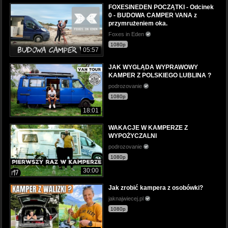
FOXESINEDEN POCZĄTKI - Odcinek
0 - BUDOWA CAMPER VANA z
przymrużeniem oka.
Foxes in Eden
1080p
05:57
JAK WYGLĄDA WYPRAWOWY
KAMPER Z POLSKIEGO LUBLINA ?
podrozovanie
1080p
18:01
WAKACJE W KAMPERZE Z
WYPOŻYCZALNI
podrozovanie
1080p
30:00
Jak zrobić kampera z osobówki?
jaknajwiecej.pl
1080p