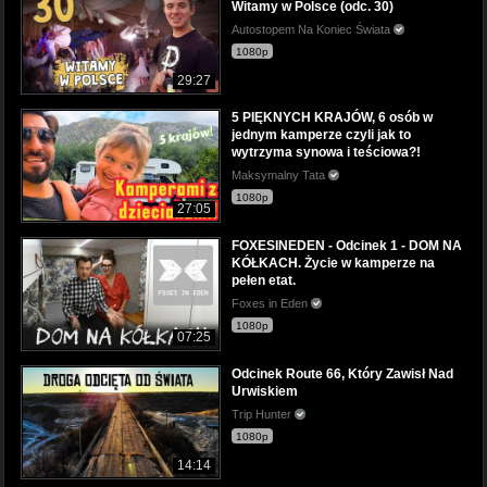
Witamy w Polsce (odc. 30)
Autostopem Na Koniec Świata
1080p
29:27
5 PIĘKNYCH KRAJÓW, 6 osób w
jednym kamperze czyli jak to
wytrzyma synowa i teściowa?!
Maksymalny Tata
1080p
27:05
FOXESINEDEN - Odcinek 1 - DOM NA
KÓŁKACH. Życie w kamperze na
pełen etat.
Foxes in Eden
1080p
07:25
Odcinek Route 66, Który Zawisł Nad
Urwiskiem
Trip Hunter
1080p
14:14