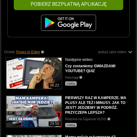
POBIERZ BEZPŁATNĄ APLIKACJĘ
Dodał:
Foxes in Eden
pokaż opis video
Następne wideo:
Czy zostaniemy GWIAZDAMI
YOUTUBE? QUIZ
Hasztagi
1080p
06:22
PIERWSZY RAZ W KAMPERZE. MA
PLUSY ALE TEŻ I MINUSY. JAK TO
JEST? JEDZIEMY W PODRÓŻ.
PRZYCZEPA LEPSZA?
Rodzina na Gigancie VLOG
29:50
1080p
Mamy gościa w kamperze #2