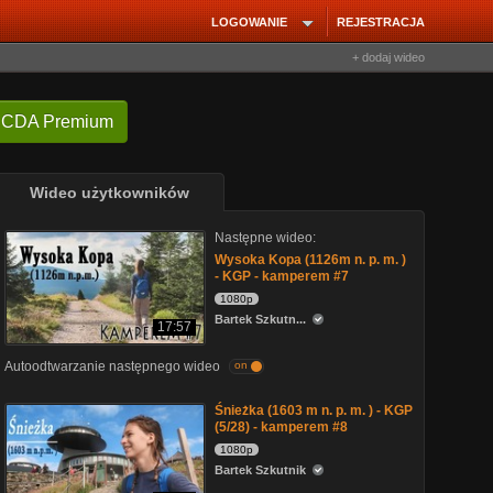
LOGOWANIE
REJESTRACJA
+ dodaj wideo
 CDA Premium
Wideo użytkowników
Następne wideo:
Wysoka Kopa (1126m n. p. m. )
- KGP - kamperem #7
1080p
Bartek Szkutn...
17:57
Autoodtwarzanie następnego wideo
on
Śnieżka (1603 m n. p. m. ) - KGP
(5/28) - kamperem #8
1080p
Bartek Szkutnik