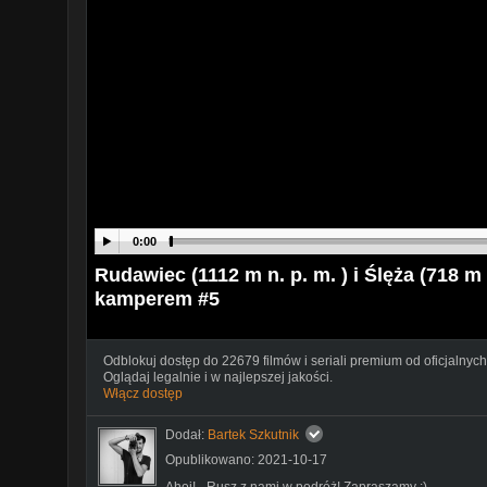
0:00
Rudawiec (1112 m n. p. m. ) i Ślęża (718 m
kamperem #5
Odblokuj dostęp do 22679 filmów i seriali premium od oficjalnych
Oglądaj legalnie i w najlepszej jakości.
Włącz dostęp
Dodał:
Bartek Szkutnik
Opublikowano: 2021-10-17
Ahoj! - Rusz z nami w podróż! Zapraszamy :)