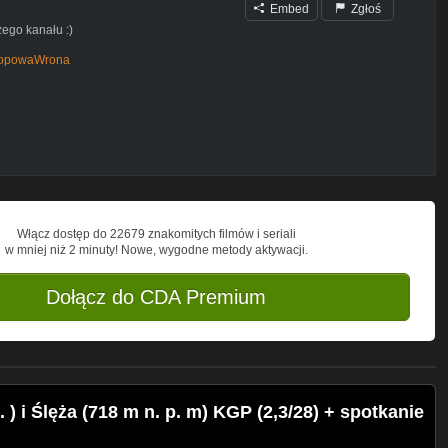
Embed
Zgłoś
ego kanału :)
stopowaWrona
Włącz dostęp do 22679 znakomitych filmów i seriali
9 2428
w mniej niż 2 minuty! Nowe, wygodne metody aktywacji.
Dołącz do CDA Premium
) i Ślęża (718 m n. p. m) KGP (2,3/28) + spotkanie