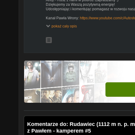
Dziękujemy za Waszą pozytywną energię!
Udostępniając i komentując pomagasz w rozwoju nasz
Kanał Pawła Wrony:
https://www.youtube.com/c/Auto
pokaż cały opis
Odwiedź naszą stronę na Facebook:
https://www.facebook.com/Twohappypeop...
______________________________________
Instagram Ani:
ananas0107
______________________________________
Sprawdź nasz Patronite:
https://patronite.pl/BartekSzkutnik
______________________________________
Numer konta (Revolut): 55 2360 0018 0107 0000 001
Przelewy zagraniczne:
IBAN: GB74 REVO 0099 7016 4131 81
BIC: REVOGB21
Komentarze do: Rudawiec (1112 m n. p. m. 
z Pawłem - kamperem #5