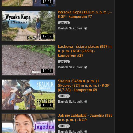
15:21
Wysoka Kopa (1126m n. p. m. ) -
KGP - kamperem #7
1080p
Bartek Szkutnik
17:57
Lackowa - ściana płaczu (997 m
n. p. m. ) KGP (26/28) -
kamperem #27
1080p
Bartek Szkutnik
14:47
Skalnik (945m n. p. m. ) i
Skopiec (724 m n. p. m. ) - KGP
(6,7-28) - kamperem #9
1080p
Bartek Szkutnik
19:31
Jak nie zabłądzić - Jagodna (985
m n. p. m. ) - KGP
1080p
Bartek Szkutnik