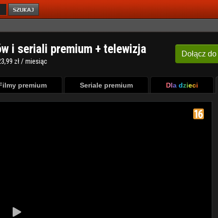
ów i seriali premium + telewizja
Dołącz
do
3,99 zł / miesiąc
Filmy premium
Seriale premium
Dla dzieci