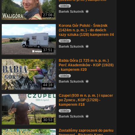
1080p
Bartek Szkutnik
27:08
Korona Gór Polski - Śnieżnik
(1424m n. p. m. ) - do dwóch
razy sztuka (1/28) kamperem #4
1080p
Bartek Szkutnik
37:51
Babia Góra (1 725 m n. p. m. )
Perć Akademików - KGP (19/28)
- kamperem #20
1080p
Bartek Szkutnik
44:18
Czupel (930 m n. p. m. ) i spacer
po Żywcu , KGP (17/28) -
kamperem #18
1080p
Bartek Szkutnik
30:53
Zostaliśmy zaproszeni do parku