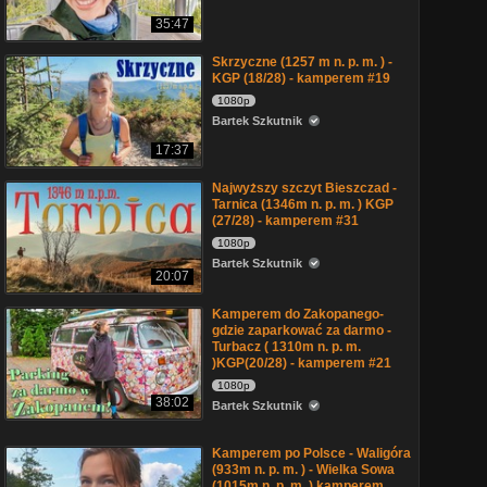
35:47
Skrzyczne (1257 m n. p. m. ) -
KGP (18/28) - kamperem #19
1080p
Bartek Szkutnik
17:37
Najwyższy szczyt Bieszczad -
Tarnica (1346m n. p. m. ) KGP
(27/28) - kamperem #31
1080p
Bartek Szkutnik
20:07
Kamperem do Zakopanego-
gdzie zaparkować za darmo -
Turbacz ( 1310m n. p. m.
)KGP(20/28) - kamperem #21
1080p
38:02
Bartek Szkutnik
Kamperem po Polsce - Waligóra
(933m n. p. m. ) - Wielka Sowa
(1015m n. p. m. ) kamperem