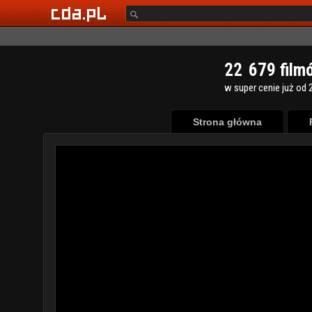
2
2
6
7
9
film
w super cenie już od 2
Strona główna