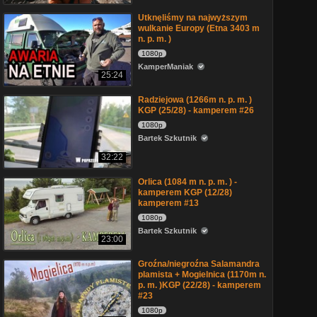
Utknęliśmy na najwyższym
wulkanie Europy (Etna 3403 m
n. p. m. )
1080p
KamperManiak
25:24
Radziejowa (1266m n. p. m. )
KGP (25/28) - kamperem #26
1080p
Bartek Szkutnik
32:22
Orlica (1084 m n. p. m. ) -
kamperem KGP (12/28)
kamperem #13
1080p
Bartek Szkutnik
23:00
Groźna/niegroźna Salamandra
plamista + Mogielnica (1170m n.
p. m. )KGP (22/28) - kamperem
#23
1080p