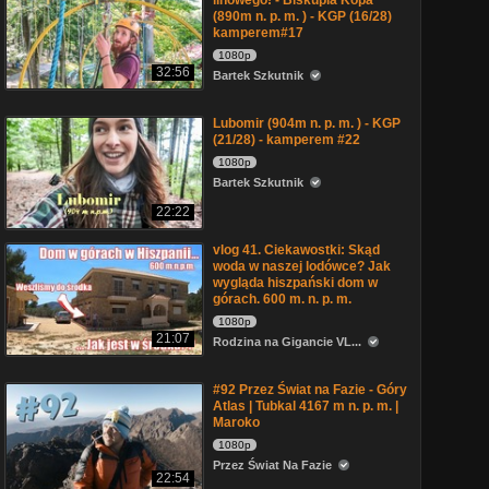
linowego! - Biskupia Kopa
(890m n. p. m. ) - KGP (16/28)
kamperem#17
1080p
32:56
Bartek Szkutnik
Lubomir (904m n. p. m. ) - KGP
(21/28) - kamperem #22
1080p
Bartek Szkutnik
22:22
vlog 41. Ciekawostki: Skąd
woda w naszej lodówce? Jak
wygląda hiszpański dom w
górach. 600 m. n. p. m.
1080p
21:07
Rodzina na Gigancie VL...
#92 Przez Świat na Fazie - Góry
Atlas | Tubkal 4167 m n. p. m. |
Maroko
1080p
Przez Świat Na Fazie
22:54