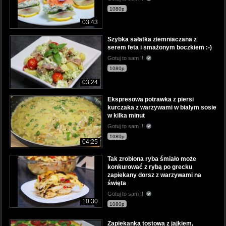
1080p
03:43
Szybka sałatka ziemniaczana z
serem feta i smażonym boczkiem :-)
Gotuj to sam !!!
1080p
03:24
Ekspresowa potrawka z piersi
kurczaka z warzywami w białym sosie
w kilka minut
Gotuj to sam !!!
1080p
04:25
Tak zrobiona ryba śmiało może
konkurować z rybą po grecku
zapiekany dorsz z warzywami na
święta
Gotuj to sam !!!
10:30
1080p
Zapiekanka tostowa z jajkiem,