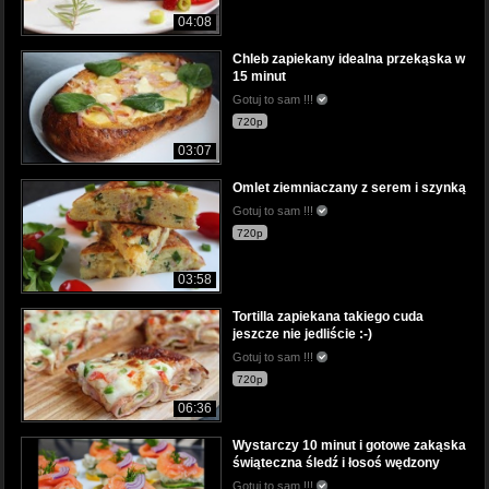
04:08
Chleb zapiekany idealna przekąska w
15 minut
Gotuj to sam !!!
720p
03:07
Omlet ziemniaczany z serem i szynką
Gotuj to sam !!!
720p
03:58
Tortilla zapiekana takiego cuda
jeszcze nie jedliście :-)
Gotuj to sam !!!
720p
06:36
Wystarczy 10 minut i gotowe zakąska
świąteczna śledź i łosoś wędzony
Gotuj to sam !!!