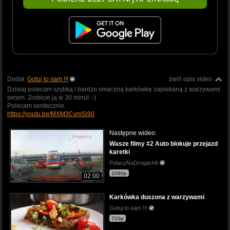
Dodał:
Gotuj to sam !!!
zwiń opis video
Dzisiaj polecam szybką i bardzo smaczną karkówkę zapiekaną z warzywami
serem. Zrobicie ją w 30 minut :-)
Polecam serdecznie.
https://youtu.be/MXM3CvmSi90
Następne wideo:
Wasze filmy #2 Auto blokuje przejazd
karetki
PolacyNaDrogach6
1080p
02:00
Karkówka duszona z warzywami
Gotuj to sam !!!
720p