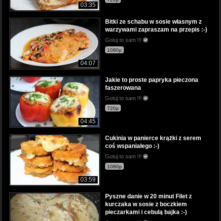
03:35
Bitki ze schabu w sosie własnym z
warzywami zapraszam na przepis :-)
Gotuj to sam !!!
1080p
04:07
Jakie to proste papryka pieczona
faszerowana
Gotuj to sam !!!
720p
04:45
Cukinia w panierce krążki z serem
coś wspaniałego :-)
Gotuj to sam !!!
1080p
03:59
Pyszne danie w 20 minut Filet z
kurczaka w sosie z boczkiem
pieczarkami i cebulą bajka :-)