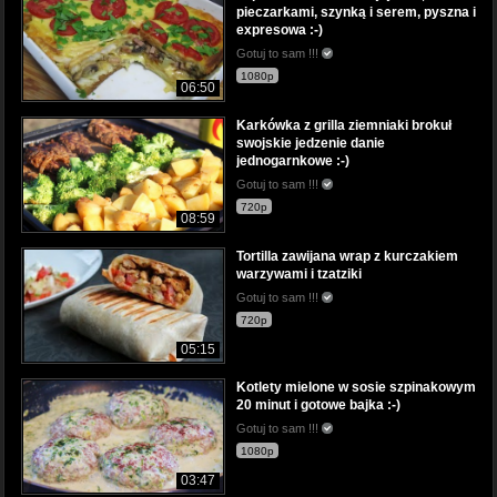
pieczarkami, szynką i serem, pyszna i
expresowa :-)
Gotuj to sam !!!
1080p
06:50
Karkówka z grilla ziemniaki brokuł
swojskie jedzenie danie
jednogarnkowe :-)
Gotuj to sam !!!
720p
08:59
Tortilla zawijana wrap z kurczakiem
warzywami i tzatziki
Gotuj to sam !!!
720p
05:15
Kotlety mielone w sosie szpinakowym
20 minut i gotowe bajka :-)
Gotuj to sam !!!
1080p
03:47