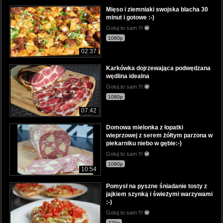
Mięso i ziemniaki swojska blacha 30
minut i gotowe :-)
Gotuj to sam !!!
1080p
02:37
Karkówka dojrzewająca podwędzana
wędlina idealna
Gotuj to sam !!!
1080p
07:42
Domowa mielonka z łopatki
wieprzowej z serem żółtym parzona w
piekarniku niebo w gębie:-)
Gotuj to sam !!!
1080p
10:54
Pomysł na pyszne śniadanie tosty z
jajkiem szynką i świeżymi warzywami
:-)
Gotuj to sam !!!
720p