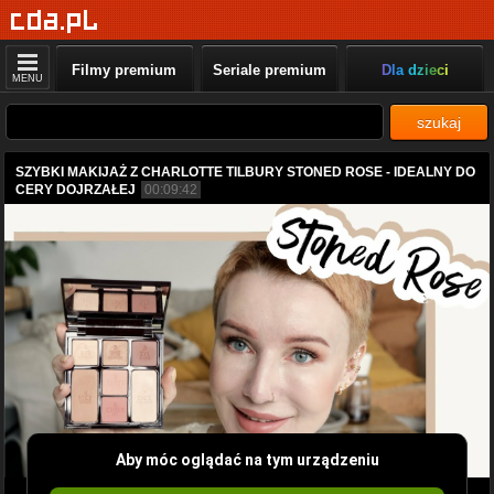
Filmy premium
Seriale premium
Dla dzieci
MENU
szukaj
SZYBKI MAKIJAŻ Z CHARLOTTE TILBURY STONED ROSE - IDEALNY DO
CERY DOJRZAŁEJ
00:09:42
Aby móc oglądać na tym urządzeniu