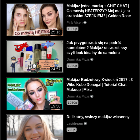
Makijaż jedną marką + CHIT CHAT |
Co mówią HEJTERZY? Mój mąż jest
arabskim SZEJKIEM? | Golden Rose
Pink Vixen
1080p
25:16
Jak przygotować się na podróż
samolotem? Makijaż stewardessy
czyli look idealny do samolotu
Dominika Mizia
1080p
24:57
Makijaż Budżetowy Kwiecień 2017 #3
Wibo Kobo Donegal | Tutorial Chat
Makeup | Mizia
Dominika Mizia
1080p
19:50
Delikatny, świeży makijaż wiosenny
Lastdream
720p