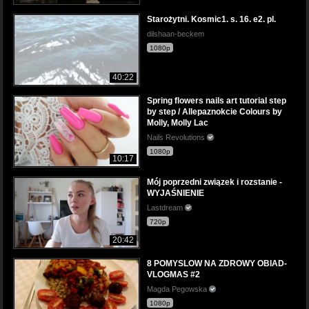
Starożytni. Kosmic1. s. 16. e2. pl.
dilshaan-beckem
1080p
40:22
Spring flowers nails art tutorial step
by step / Allepaznokcie Colours by
Molly, Molly Lac
Nails Revolutions
1080p
10:17
Mój poprzedni związek i rozstanie -
WYJAŚNIENIE
Lastdream
720p
20:42
8 POMYSLOW NA ZDROWY OBIAD-
VLOGMAS #2
Magda Pegowska
1080p