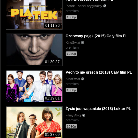
Piątek - serial oryginalny
premium
1080p
01:11:36
Czerwony pająk (2015) Cały film PL
KinoSwiat
premium
1080p
01:30:37
Pech to nie grzech (2018) Cały film PL
KinoSwiat
premium
1080p
01:19:01
Życie jest wspaniałe (2018) Lektor PL
Filmy Akcji
premium
1080p
01:37:09