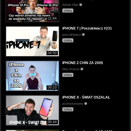
Adrian Kilar
1080p
11:44
iPHONE 7 | Poszukiwacz #231
poszukiwacz
1080p
04:50
IPHONE Z CHIN ZA 200$
Max Krason
1080p
06:10
iPHONE X - ŚWIAT OSZALAŁ
acomytumamy
1080p
06:44