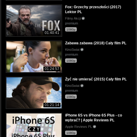
Fox: Grzechy przeszłości (2017)
Lektor PL
Filmy Akcji
premium
1080p
01:40:41
Zabawa zabawa (2018) Cały film PL
KinoSwiat
premium
1080p
01:24:57
Żyć nie umierać (2015) Cały film PL
KinoSwiat
premium
1080p
01:21:14
iPhone 6S vs iPhone 6S Plus - co
wybrać? | Apple Reviews PL
Apple Reviews PL
1080p