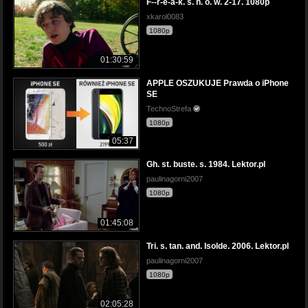
F--r-e-a-k. s. h. o. w. 2-17. 1080p
xkarol0083
1080p
01:30:59
APPLE OSZUKUJE Prawda o iPhone
SE
TechnoStrefa
1080p
05:37
Gh. st. buste. s. 1984. Lektor.pl
paulinagorni2007
1080p
01:45:08
Tri. s. tan. and. Isolde. 2006. Lektor.pl
paulinagorni2007
1080p
02:05:28