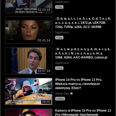
NightFever
720p
01:23:19
. O. d. w. a. l. c. i. e. S. i. ę. O. d. T. e. j. K.
a. c. z. u. s. z. k. i. 1972.pl. LEKTOR.
720p. TVRip. x264. AC3. SKRIM
NightFever
720p
01:41:14
. R. o. z. w. y. d. ż. o. n. y. A. m. e. r. y. k.
a. ń. s. k. i. N. i. e. z. n. a. j. o. m. y.
1986. H264. AAC-RARBG. Lektor.pl
NightFever
720p
03:07:18
iPhone 14 Pro vs iPhone 13 Pro.
Większa matryca, ciemniejsze
obiektywy. Efekt?
Adrian Kilar
1080p
08:05
Kamery w iPhone 15 Pro vs iPhone 13
Pro #filmowanie #porównanie