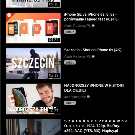
09:18
iPhone SE vs iPhone 6s, 6, 5s -
porównanie / speed test PL [4K]
Apple Reviews PL
1080p
04:24
Szczecin - Shot on iPhone 6s [4K]
Apple Reviews PL
1080p
02:19
NAJDROŻSZY iPHONE W HISTORII
DLA CIEBIE!
acomytumamy
1080p
10:27
S. z. a. t. a. ń. s. k. e. P. r. a. d. a. w. n. e.
O. s. t. r. z. e. 1984. 720p. BluRay.
x264. AAC-[YTS. MX]. Napisy.pl