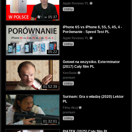
Apple Reviews PL
1080p
05:37
iPhone 6S vs iPhone 6, 5S, 5, 4S, 4 -
Porównanie - Speed Test PL
Apple Reviews PL
1080p
05:22
Gotowi na wszystko. Exterminator
(2017) Cały film PL
KinoSwiat
premium
1080p
01:52:39
Surinam: Gra o władzę (2020) Lektor
PL
Filmy Akcji
premium
1080p
01:32:01
PIĄTEK (2025) Cały film PL