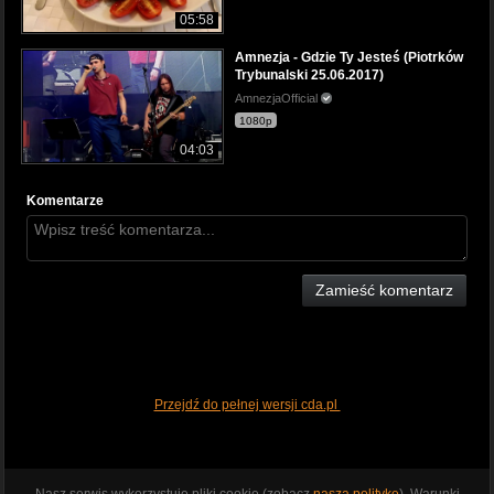
05:58
Amnezja - Gdzie Ty Jesteś (Piotrków
Trybunalski 25.06.2017)
AmnezjaOfficial
1080p
04:03
Komentarze
Zamieść komentarz
Przejdź do pełnej wersji cda.pl
Nasz serwis wykorzystuje pliki cookie (zobacz
naszą politykę
). Warunki