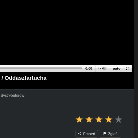
0:00
auto
a / Oddaszfartucha
 dystrybutorów!
Embed
Zgłoś