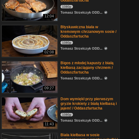
Oddaszfartucha
1080p
Tomasz Strzelczyk ODD...
12:04
Błyskawiczna biała w
kremowym chrzanowym sosie /
Oddaszfartucha
1080p
Tomasz Strzelczyk ODD...
02:08
Bigos z młodej kapusty z białą
kiełbasą zaciągany chrznem /
Oddaszfartucha
Tomasz Strzelczyk ODD...
09:27
Dom wymiękł przy pierwszym
gryzie krokiety z białą kiełbasą i
jajem! / Oddaszfartucha
1080p
Tomasz Strzelczyk ODD...
11:43
Biała kiełbasa w sosie