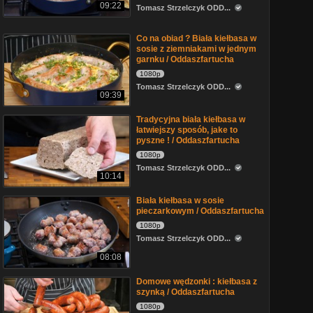
09:22
Tomasz Strzelczyk ODD...
Co na obiad ? Biała kiełbasa w
sosie z ziemniakami w jednym
garnku / Oddaszfartucha
1080p
Tomasz Strzelczyk ODD...
09:39
Tradycyjna biała kiełbasa w
łatwiejszy sposób, jake to
pyszne ! / Oddaszfartucha
1080p
Tomasz Strzelczyk ODD...
10:14
Biała kiełbasa w sosie
pieczarkowym / Oddaszfartucha
1080p
Tomasz Strzelczyk ODD...
08:08
Domowe wędzonki : kiełbasa z
szynką / Oddaszfartucha
1080p