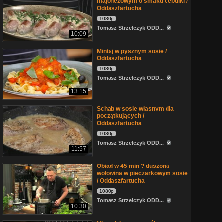
majonezowym o smaku cebulki /
Oddaszfartucha
1080p
Tomasz Strzelczyk ODD...
10:09
Mintaj w pysznym sosie /
Oddaszfartucha
1080p
Tomasz Strzelczyk ODD...
13:15
Schab w sosie własnym dla
początkujących /
Oddaszfartucha
1080p
Tomasz Strzelczyk ODD...
11:57
Obiad w 45 min ? duszona
wołowina w pieczarkowym sosie
/ Oddaszfartucha
1080p
Tomasz Strzelczyk ODD...
10:30