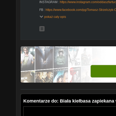
INSTAGRAM :
https://www.instagram.com/oddaszfartuc
FB :
https://www.facebook.com/pg/Tomasz-Strzelczyk-
1454548041521360/posts/
pokaż cały opis
WSPARCIE KANAŁU
https://www.youtube.com/chann
https://www.cda.pl/ODDASZFARTUCHA/vfilm
Uwaga ! spis składników znajduje się w linku poniżej
składniki :
http://oddaszfartucha.pl/
Komentarze do: Biała kiełbasa zapiekana 