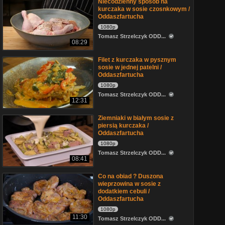
Niecodzienny sposób na
kurczaka w sosie czosnkowym /
Oddaszfartucha
1080p
Tomasz Strzelczyk ODD...
08:29
Filet z kurczaka w pysznym
sosie w jednej patelni /
Oddaszfartucha
1080p
Tomasz Strzelczyk ODD...
12:31
Ziemniaki w białym sosie z
piersią kurczaka /
Oddaszfartucha
1080p
Tomasz Strzelczyk ODD...
08:41
Co na obiad ? Duszona
wieprzowina w sosie z
dodatkiem cebuli /
Oddaszfartucha
1080p
11:30
Tomasz Strzelczyk ODD...