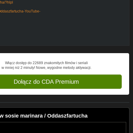
ha/?hlpl
Oddaszfartucha-YouTube-
el/UCHnTiRefXHNhLfr-vEF7ZLQ/join
Włącz dostęp do 22689 znakomitych filmów i seriali
w mniej niż 2 minuty! Nowe, wygodne metody aktywacji.
Dołącz do CDA Premium
w sosie marinara / Oddaszfartucha