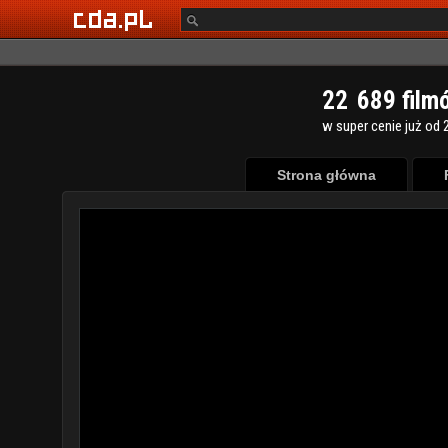
2
2
6
8
9
film
w super cenie już od 2
Strona główna