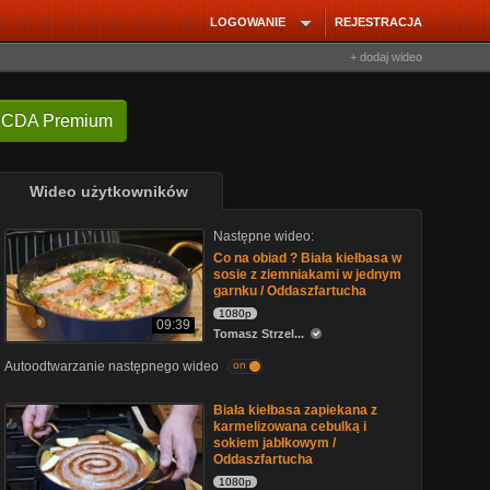
LOGOWANIE
REJESTRACJA
+ dodaj wideo
 CDA Premium
Wideo użytkowników
Następne wideo:
Co na obiad ? Biała kiełbasa w
sosie z ziemniakami w jednym
garnku / Oddaszfartucha
1080p
09:39
Tomasz Strzel...
Autoodtwarzanie następnego wideo
on
Biała kiełbasa zapiekana z
karmelizowana cebulką i
sokiem jabłkowym /
Oddaszfartucha
1080p