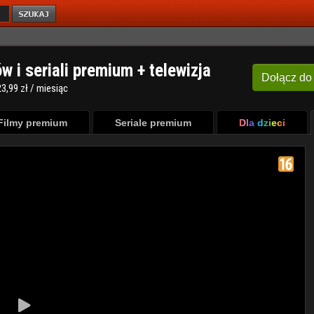
ów i seriali premium + telewizja
Dołącz
do
3,99 zł / miesiąc
Filmy premium
Seriale premium
Dla dzieci