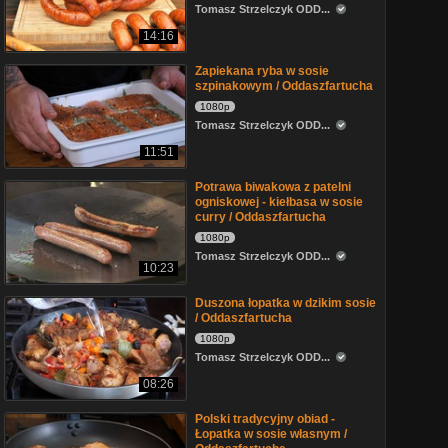
Tomasz Strzelczyk ODD...
14:16
Zapiekana ryba w sosie
szpinakowym / Oddaszfartucha
1080p
Tomasz Strzelczyk ODD...
11:51
Potrawa biwakowa z patelni
ogniskowej - kiełbasa w sosie
curry / Oddaszfartucha
1080p
Tomasz Strzelczyk ODD...
10:23
Duszona łopatka w dzikim sosie
/ Oddaszfartucha
1080p
Tomasz Strzelczyk ODD...
08:26
Polski tradycyjny obiad -
Łopatka w sosie własnym /