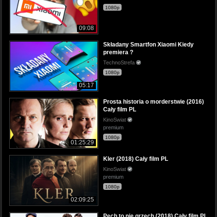
1080p
09:08
Składany Smartfon Xiaomi Kiedy
premiera ?
TechnoStrefa
1080p
05:17
Prosta historia o morderstwie (2016)
Cały film PL
KinoSwiat
premium
1080p
01:25:29
Kler (2018) Cały film PL
KinoSwiat
premium
1080p
02:09:25
Pech to nie grzech (2018) Cały film PL