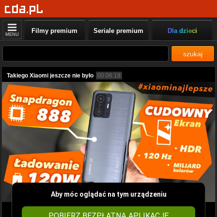
Filmy premium
Seriale premium
Dla dzieci
MENU
szukaj
Takiego Xiaomi jeszcze nie było
00:06:18
Aby móc oglądać na tym urządzeniu
POBIERZ BEZPŁATNĄ APLIKACJĘ