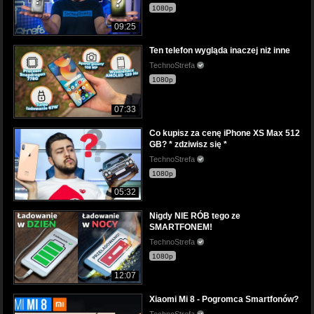
1080p
09:25
Ten telefon wygląda inaczej niż inne
TechnoStrefa
1080p
07:33
Co kupisz za cenę iPhone XS Max 512
GB? * zdziwisz się *
TechnoStrefa
1080p
05:32
Nigdy NIE RÓB tego ze
SMARTFONEM!
TechnoStrefa
1080p
12:07
Xiaomi Mi 8 - Pogromca Smartfonów?
TechnoStrefa