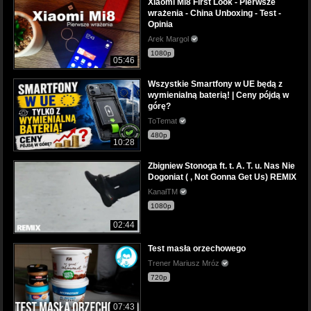
Xiaomi Mi8 First Look - Pierwsze
wrażenia - China Unboxing - Test -
Opinia
Arek Margol
1080p
05:46
Wszystkie Smartfony w UE będą z
wymienialną baterią! | Ceny pójdą w
górę?
ToTemat
480p
10:28
Zbigniew Stonoga ft. t. A. T. u. Nas Nie
Dogoniat ( , Not Gonna Get Us) REMIX
KanałTM
1080p
02:44
Test masła orzechowego
Trener Mariusz Mróz
720p
07:43