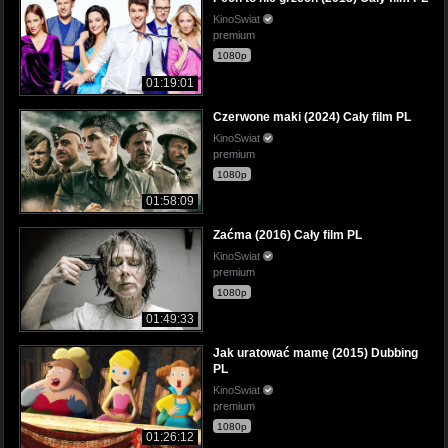
KinoSwiat
premium
1080p
01:19:01
Czerwone maki (2024) Cały film PL
KinoSwiat
premium
1080p
01:58:09
Zaćma (2016) Cały film PL
KinoSwiat
premium
1080p
01:49:33
Jak uratować mamę (2015) Dubbing
PL
KinoSwiat
premium
1080p
01:26:12