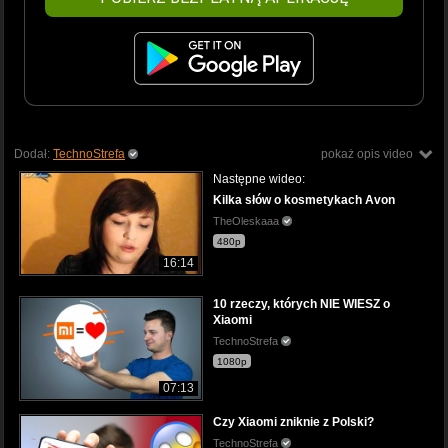
Dodał:
TechnoStrefa
pokaż opis video
Następne wideo:
Kilka słów o kosmetykach Avon
TheOleskaaa
480p
16:14
10 rzeczy, których NIE WIESZ o
Xiaomi
TechnoStrefa
1080p
07:13
Czy Xiaomi zniknie z Polski?
TechnoStrefa