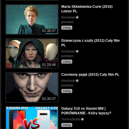
Maria Skłodowska-Curie (2016)
Lektor PL
KinoSwiat
premium
1080p
01:36:07
Dziewczyna z szafy (2012) Cały film
PL
KinoSwiat
premium
1080p
01:28:46
Czerwony pająk (2015) Cały film PL
KinoSwiat
premium
1080p
01:30:37
Galaxy S10 vs Xiaomi Mi9 |
PORÓWNANIE - Który lepszy?
TechnoStrefa
1080p