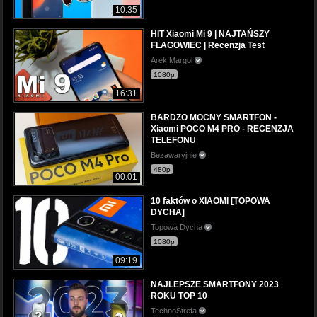
10:35
HIT Xiaomi Mi 9 | NAJTAŃSZY
FLAGOWIEC | Recenzja Test
Arek Margol
1080p
16:31
BARDZO MOCNY SMARTFON -
Xiaomi POCO M4 PRO - RECENZJA
TELEFONU
Bezawaryjnie
480p
00:01
10 faktów o XIAOMI [TOPOWA
DYCHA]
Topowa Dycha
1080p
09:19
NAJLEPSZE SMARTFONY 2023
ROKU TOP 10
TechnoStrefa