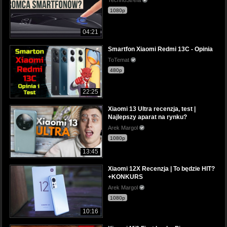
1080p
04:21
Smartfon Xiaomi Redmi 13C - Opinia
ToTemat
480p
22:25
Xiaomi 13 Ultra recenzja, test |
Najlepszy aparat na rynku?
Arek Margol
1080p
13:45
Xiaomi 12X Recenzja | To będzie HIT?
+KONKURS
Arek Margol
1080p
10:16