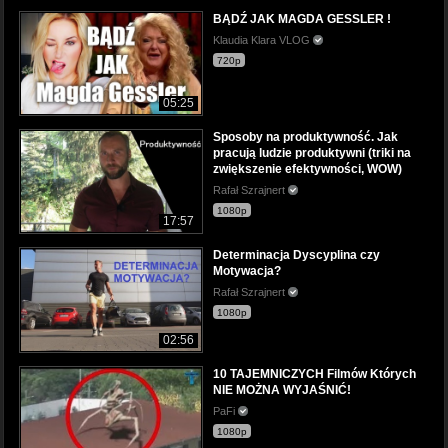
BĄDŹ JAK MAGDA GESSLER !
Klaudia Klara VLOG
720p
05:25
Sposoby na produktywność. Jak
pracują ludzie produktywni (triki na
zwiększenie efektywności, WOW)
Rafał Szrajnert
1080p
17:57
Determinacja Dyscyplina czy
Motywacja?
Rafał Szrajnert
1080p
02:56
10 TAJEMNICZYCH Filmów Których
NIE MOŻNA WYJAŚNIĆ!
PaFi
1080p