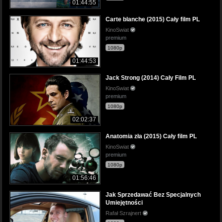
01:44:55
Carte blanche (2015) Cały film PL
KinoSwiat
premium
1080p
01:44:53
Jack Strong (2014) Cały Film PL
KinoSwiat
premium
1080p
02:02:37
Anatomia zła (2015) Cały film PL
KinoSwiat
premium
1080p
01:56:46
Jak Sprzedawać Bez Specjalnych
Umiejętności
Rafał Szrajnert