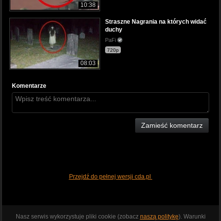
10:38
Straszne Nagrania na których widać
duchy
PaFi
720p
08:03
Komentarze
Zamieść komentarz
Przejdź do pełnej wersji cda.pl
Nasz serwis wykorzystuje pliki cookie (zobacz
naszą politykę
). Warunki