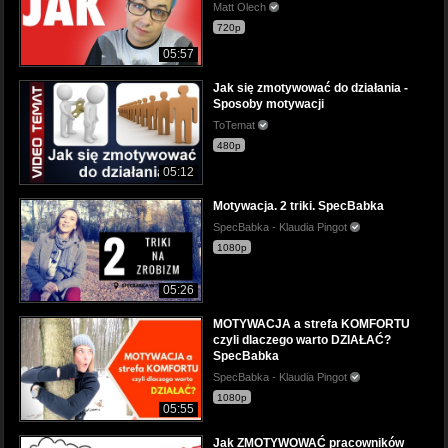
Matt Olech
720p
05:57
Jak się zmotywować do działania -
Sposoby motywacji
ToTemat
480p
05:12
Motywacja. 2 triki. SpecBabka
SpecBabka - Klaudia Pingot
1080p
05:26
MOTYWACJA a strefa KOMFORTU
czyli dlaczego warto DZIAŁAĆ?
SpecBabka
SpecBabka - Klaudia Pingot
1080p
05:55
Jak ZMOTYWOWAĆ pracowników