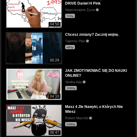
DRiVE Daniel H Pink
Nieprzeciętne Życie
720p
04:50
Chcesz zmiany? Zacznij wojnę.
Tajemny Plan
480p
00:29
JAK ZMOTYWOWAĆ SIĘ DO NAUKI
ONLINE?
Słodka Ada
1080p
04:10
Masz 4 Złe Nawyki, o Których Nie
Wiesz
Robert Marchel
1080p
06:47