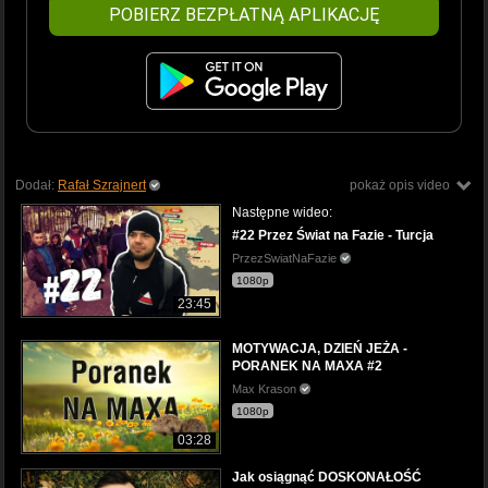
POBIERZ BEZPŁATNĄ APLIKACJĘ
Dodał:
Rafał Szrajnert
pokaż opis video
Następne wideo:
#22 Przez Świat na Fazie - Turcja
PrzezSwiatNaFazie
1080p
23:45
MOTYWACJA, DZIEŃ JEŻA -
PORANEK NA MAXA #2
Max Krason
1080p
03:28
Jak osiągnąć DOSKONAŁOŚĆ