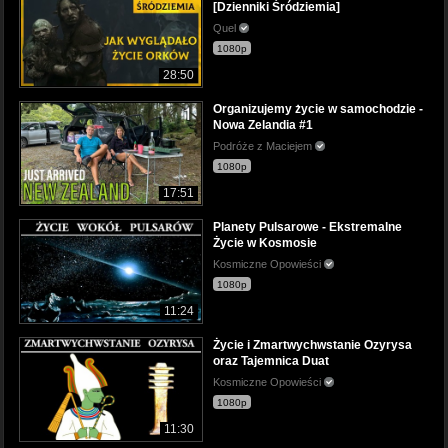
[Dzienniki Śródziemia]
Quel
1080p
28:50
Organizujemy życie w samochodzie -
Nowa Zelandia #1
Podróże z Maciejem
1080p
17:51
Planety Pulsarowe - Ekstremalne
Życie w Kosmosie
Kosmiczne Opowieści
1080p
11:24
Życie i Zmartwychwstanie Ozyrysa
oraz Tajemnica Duat
Kosmiczne Opowieści
1080p
11:30