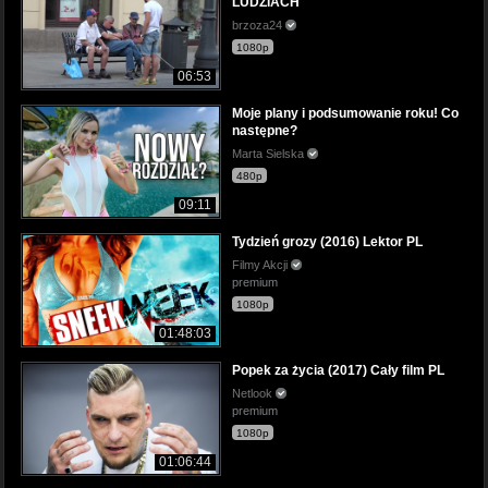
LUDZIACH
brzoza24
1080p
06:53
Moje plany i podsumowanie roku! Co
następne?
Marta Sielska
480p
09:11
Tydzień grozy (2016) Lektor PL
Filmy Akcji
premium
1080p
01:48:03
Popek za życia (2017) Cały film PL
Netlook
premium
1080p
01:06:44