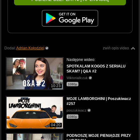
Dodał:
Adrian Kołodziej
zwiń opis video
Następne wideo:
SPOTKALAM KOGOS Z SERIALU
SKAM? | Q&A #2
WiktoriaIlczuk
1080p
10:23
MOJE LAMBORGHINI | Poszukiwacz
#257
poszukiwacz
1080p
04:20
PODNOSZĘ MOJE PIENIĄDZE PRZY