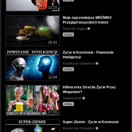
12:15
Moje najcenniejsze MRÓWKI!
Przegląd wszystkich koloni
Ptaszniki Zająca
1080p
20:41
Życie w Kosmosie - Powstanie
Inteligencji
Kosmiczne Opowieści
1080p
11:04
Inflencerka Straciła Życie Przez
Weganizm?
StalowySzok
1080p
07:55
Super-Ziemie - Życie w Kosmosie
Kosmiczne Opowieści