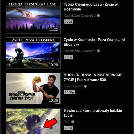
Teoria Ciemnego Lasu - Życie w
Kosmosie
Kosmiczne Opowieści
720p
11:22
Życie w Kosmosie - Poza Granicami
Ekosfery
Kosmiczne Opowieści
720p
10:28
BURGER DRWALA ZMIENI TWOJE
ŻYCIE | Poszukiwacz 538
poszukiwacz
1080p
10:36
5 zwierząt, które uratowały ludzkie
życie
PaFi
720p