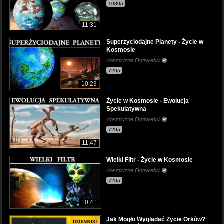
1080p
11:31
Superżyciodajne Planety - Życie w
Kosmosie
Kosmiczne Opowieści
720p
10:23
Życie w Kosmosie - Ewolucja
Spekulatywna
Kosmiczne Opowieści
720p
11:47
Wielki Filtr - Życie w Kosmosie
Kosmiczne Opowieści
720p
10:41
Jak Mogło Wyglądać Życie Orków?