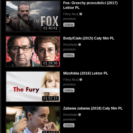
Fox: Grzechy przeszłości (2017)
Lektor PL
Filmy Akcji
premium
1080p
01:40:41
Body/Ciało (2015) Cały film PL
KinoSwiat
premium
1080p
01:28:36
Mizofobia (2016) Lektor PL
Filmy Akcji
premium
1080p
01:52:15
Zabawa zabawa (2018) Cały film PL
KinoSwiat
premium
1080p