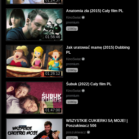
01:24:57
Anatomia zła (2015) Cały film PL
KinoSwiat
premium
1080p
01:56:46
Jak uratować mamę (2015) Dubbing
PL
KinoSwiat
premium
1080p
01:26:12
Śubuk (2022) Cały film PL
KinoSwiat
premium
1080p
01:47:00
WSZYSTKIE CUKIERKI SĄ MOJE! |
Poszukiwacz 506
poszukiwacz
1080p