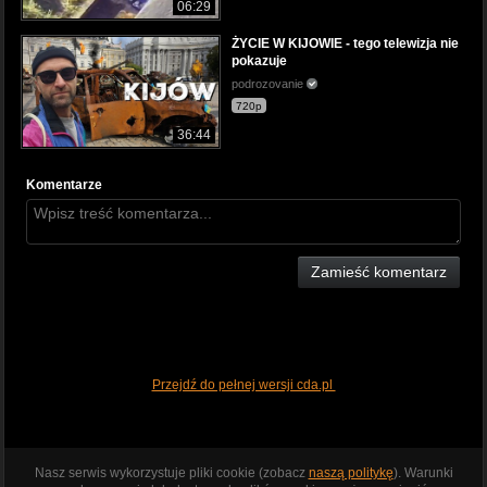
06:29
ŻYCIE W KIJOWIE - tego telewizja nie
pokazuje
podrozovanie
720p
36:44
Komentarze
Zamieść komentarz
Przejdź do pełnej wersji cda.pl
Nasz serwis wykorzystuje pliki cookie (zobacz
naszą politykę
). Warunki