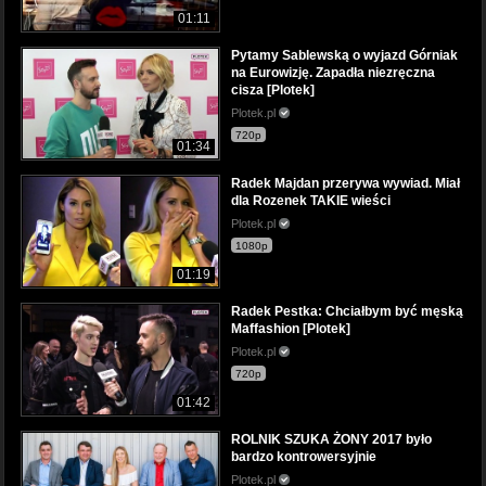
01:11
Pytamy Sablewską o wyjazd Górniak
na Eurowizję. Zapadła niezręczna
cisza [Plotek]
Plotek.pl
720p
01:34
Radek Majdan przerywa wywiad. Miał
dla Rozenek TAKIE wieści
Plotek.pl
1080p
01:19
Radek Pestka: Chciałbym być męską
Maffashion [Plotek]
Plotek.pl
720p
01:42
ROLNIK SZUKA ŻONY 2017 było
bardzo kontrowersyjnie
Plotek.pl