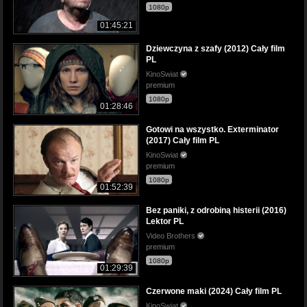
1080p
01:45:21
Dziewczyna z szafy (2012) Cały film
PL
KinoSwiat
premium
1080p
01:28:46
Gotowi na wszystko. Exterminator
(2017) Cały film PL
KinoSwiat
premium
1080p
01:52:39
Bez paniki, z odrobiną histerii (2016)
Lektor PL
Video Brothers
premium
1080p
01:29:39
Czerwone maki (2024) Cały film PL
KinoSwiat