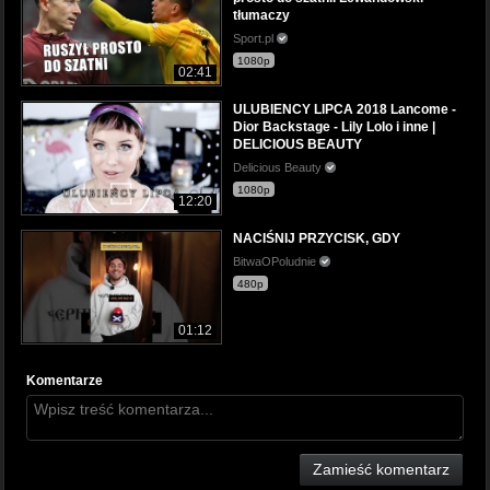
tłumaczy
Sport.pl
1080p
02:41
ULUBIENCY LIPCA 2018 Lancome -
Dior Backstage - Lily Lolo i inne |
DELICIOUS BEAUTY
Delicious Beauty
1080p
12:20
NACIŚNIJ PRZYCISK, GDY
BitwaOPoludnie
480p
01:12
Komentarze
Zamieść komentarz