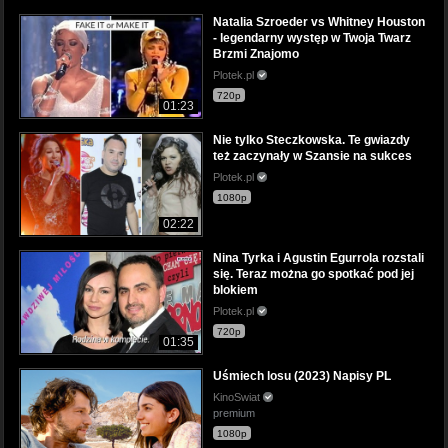
Natalia Szroeder vs Whitney Houston
- legendarny występ w Twoja Twarz
Brzmi Znajomo
Plotek.pl
720p
01:23
Nie tylko Steczkowska. Te gwiazdy
też zaczynały w Szansie na sukces
Plotek.pl
1080p
02:22
Nina Tyrka i Agustin Egurrola rozstali
się. Teraz można go spotkać pod jej
blokiem
Plotek.pl
720p
01:35
Uśmiech losu (2023) Napisy PL
KinoSwiat
premium
1080p