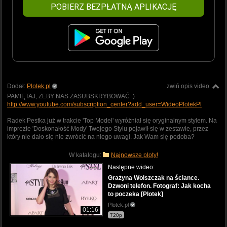
POBIERZ BEZPŁATNĄ APLIKACJĘ
Dodał:
Plotek.pl
zwiń opis video
PAMIĘTAJ, ŻEBY NAS ZASUBSKRYBOWAĆ :)
http://www.youtube.com/subscription_center?add_user=WideoPlotekPl
Radek Pestka już w trakcie 'Top Model' wyróżniał się oryginalnym stylem. Na
imprezie 'Doskonałość Mody' Twojego Stylu pojawił się w zestawie, przez
który nie dało się nie zwrócić na niego uwagi. Jak Wam się podoba?
W katalogu:
Najnowsze ploty!
Następne wideo:
Grażyna Wolszczak na ściance.
Dzwoni telefon. Fotograf: Jak kocha
to poczeka [Plotek]
Plotek.pl
01:16
720p