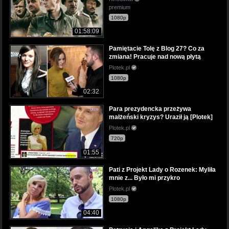
premium
1080p
01:58:09
Pamiętacie Tolę z Blog 27? Co za
zmiana! Pracuje nad nową płytą
Plotek.pl
1080p
02:32
Para prezydencka przeżywa
małżeński kryzys? Uraził ją [Plotek]
Plotek.pl
720p
01:55
Pati z Projekt Lady o Rozenek: Myliła
mnie z... Było mi przykro
Plotek.pl
1080p
04:40