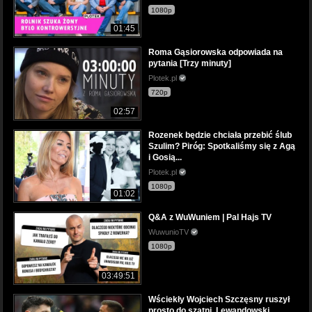
1080p
01:45
Roma Gąsiorowska odpowiada na
pytania [Trzy minuty]
Plotek.pl
720p
02:57
Rozenek będzie chciała przebić ślub
Szulim? Piróg: Spotkaliśmy się z Agą
i Gosią...
Plotek.pl
1080p
01:02
Q&A z WuWuniem | Pal Hajs TV
WuwunioTV
1080p
03:49:51
Wściekły Wojciech Szczęsny ruszył
prosto do szatni. Lewandowski