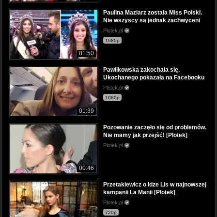
Paulina Maziarz została Miss Polski.
Nie wszyscy są jednak zachwyceni
Plotek.pl
1080p
01:50
Pawlikowska zakochała się.
Ukochanego pokazała na Facebooku
Plotek.pl
1080p
01:39
Pozowanie zaczęło się od problemów.
Nie mamy jak przejść! [Plotek]
Plotek.pl
00:46
Przetakiewicz o Idze Lis w najnowszej
kampanii La Manii [Plotek]
Plotek.pl
720p