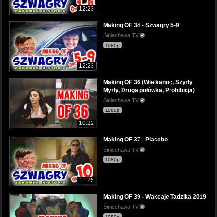
12:23
Making OF 34 - Szwagry 5-9
Śmiechawa TV
1080p
12:23
Making OF 36 (Wielkanoc, Szyrły
Myrły, Druga połówka, Prohibicja)
Śmiechawa TV
1080p
10:22
Making OF 37 - Placebo
Śmiechawa TV
1080p
11:25
Making OF 39 - Wakcaje Tadzika 2019
Śmiechawa TV
1080p