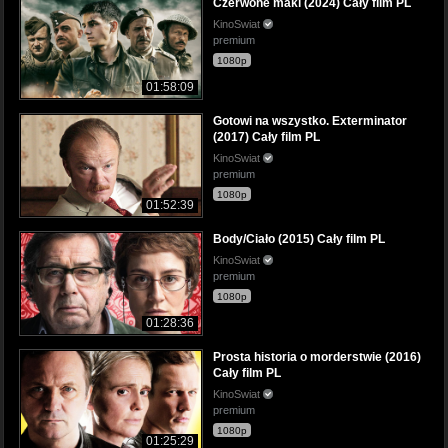
Czerwone maki (2024) Cały film PL
KinoSwiat
premium
1080p
01:58:09
Gotowi na wszystko. Exterminator
(2017) Cały film PL
KinoSwiat
premium
1080p
01:52:39
Body/Ciało (2015) Cały film PL
KinoSwiat
premium
1080p
01:28:36
Prosta historia o morderstwie (2016)
Cały film PL
KinoSwiat
premium
1080p
01:25:29