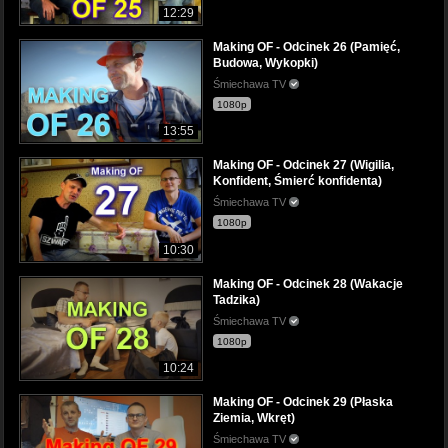
12:29
Making OF - Odcinek 26 (Pamięć,
Budowa, Wykopki)
Śmiechawa TV
1080p
13:55
Making OF - Odcinek 27 (Wigilia,
Konfident, Śmierć konfidenta)
Śmiechawa TV
1080p
10:30
Making OF - Odcinek 28 (Wakacje
Tadzika)
Śmiechawa TV
1080p
10:24
Making OF - Odcinek 29 (Płaska
Ziemia, Wkręt)
Śmiechawa TV