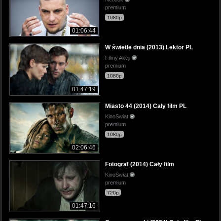
premium
1080p
01:06:44
W świetle dnia (2013) Lektor PL
Filmy Akcji
premium
1080p
01:47:19
Miasto 44 (2014) Cały film PL
KinoSwiat
premium
1080p
02:06:46
Fotograf (2014) Cały film
KinoSwiat
premium
720p
01:47:16