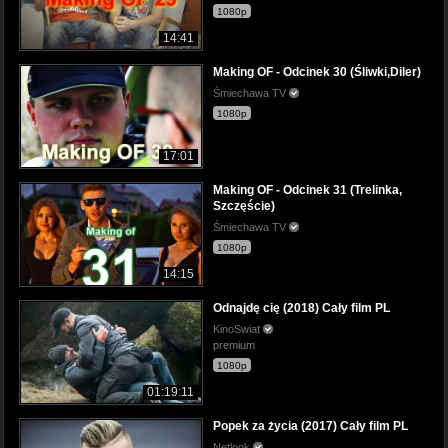
1080p
14:41
Making OF - Odcinek 30 (Śliwki,Diler)
Śmiechawa TV
1080p
17:01
Making OF - Odcinek 31 (Trelinka,
Szczęście)
Śmiechawa TV
1080p
14:15
Odnajdę cię (2018) Cały film PL
KinoSwiat
premium
1080p
01:19:11
Popek za życia (2017) Cały film PL
Netlook