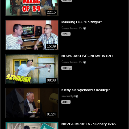
22:15
Makking OFF "u Szwgra"
Śmiechawa TV
720p
15:39
NOWA JAKOŚĆ - NOWE INTRO
Śmiechawa TV
1080p
08:08
Kiedy sie wychodzi z koalicji?
salon24pl
480p
01:24
NIEZŁA IMPREZA - Suchary #245