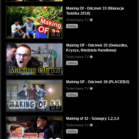
Making Of - Odcinek 33 (Wakacje
Tadzika 2018)
Śmiechawa TV
1080p
15:11
Making OF - Odcinek 35 (Gwiazdka,
Kryzys, Niedziela Handlowa)
Śmiechawa TV
1080p
13:23
Making OF - Odcinek 38 (PLACEBO)
Śmiechawa TV
1080p
11:57
Making of 32 - Szwagry 1,2,3,4
Śmiechawa TV
1080p