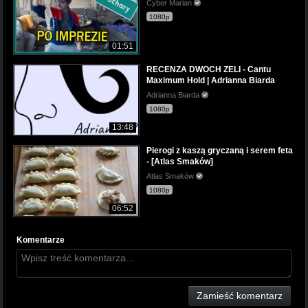
Cyber Marian
1080p
01:51
RECENZA DWOCH ZELI - Cantu
Maximum Hold | Adrianna Biarda
Adrianna Biarda
1080p
13:48
Pierogi z kaszą gryczaną i serem feta
- [Atlas Smaków]
Atlas Smaków
1080p
06:52
Komentarze
Zamieść komentarz