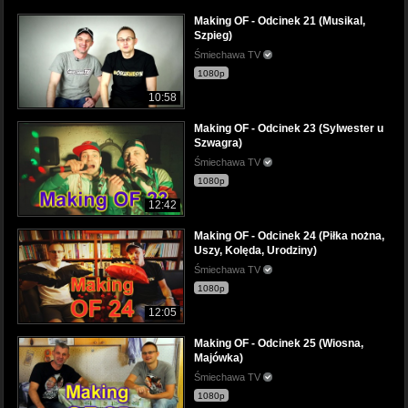
Making OF - Odcinek 21 (Musikal,
Szpieg)
Śmiechawa TV
1080p
10:58
Making OF - Odcinek 23 (Sylwester u
Szwagra)
Śmiechawa TV
1080p
12:42
Making OF - Odcinek 24 (Piłka nożna,
Uszy, Kolęda, Urodziny)
Śmiechawa TV
1080p
12:05
Making OF - Odcinek 25 (Wiosna,
Majówka)
Śmiechawa TV
1080p