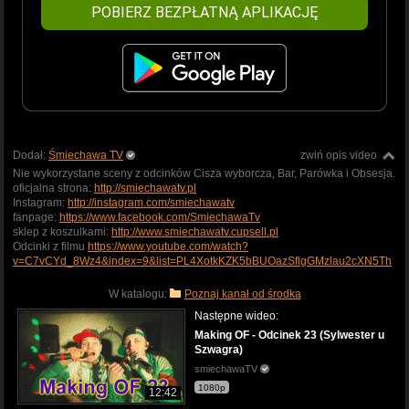
POBIERZ BEZPŁATNĄ APLIKACJĘ
Dodał:
Śmiechawa TV
zwiń opis video
Nie wykorzystane sceny z odcinków Cisza wyborcza, Bar, Parówka i Obsesja.
oficjalna strona:
http://smiechawatv.pl
Instagram:
http://instagram.com/smiechawatv
fanpage:
https://www.facebook.com/SmiechawaTv
sklep z koszulkami:
http://www.smiechawatv.cupsell.pl
Odcinki z filmu
https://www.youtube.com/watch?
v=C7vCYd_8Wz4&index=9&list=PL4XotkKZK5bBUOazSflgGMzlau2cXN5Th
W katalogu:
Poznaj kanał od środka
Następne wideo:
Making OF - Odcinek 23 (Sylwester u
Szwagra)
smiechawaTV
1080p
12:42