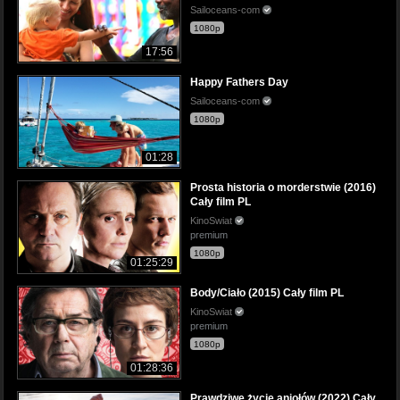
Sailoceans-com
1080p
17:56
Happy Fathers Day
Sailoceans-com
1080p
01:28
Prosta historia o morderstwie (2016)
Cały film PL
KinoSwiat
premium
1080p
01:25:29
Body/Ciało (2015) Cały film PL
KinoSwiat
premium
1080p
01:28:36
Prawdziwe życie aniołów (2022) Cały