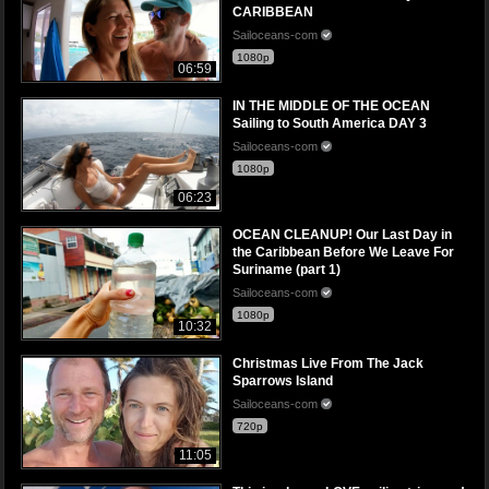
CARIBBEAN
Sailoceans-com
1080p
06:59
IN THE MIDDLE OF THE OCEAN
Sailing to South America DAY 3
Sailoceans-com
1080p
06:23
OCEAN CLEANUP! Our Last Day in
the Caribbean Before We Leave For
Suriname (part 1)
Sailoceans-com
1080p
10:32
Christmas Live From The Jack
Sparrows Island
Sailoceans-com
720p
11:05