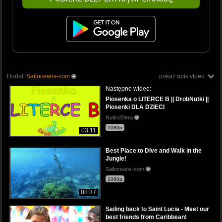
Dodał:
Sailoceans-com
pokaż opis video
Następne wideo:
Piosenka o LITERCE B || DrobNutki ||
Piosenki DLA DZIECI
NutkoSfera
1080p
03:11
Best Place to Dive and Walk in the
Jungle!
Sailoceans-com
1080p
08:37
Sailing back to Saint Lucia - Meet our
best friends from Caribbean!