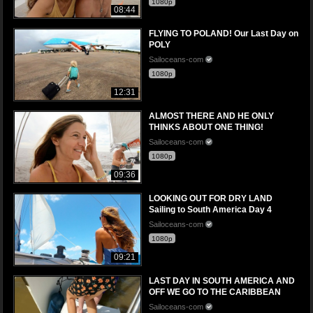
1080p
08:44
FLYING TO POLAND! Our Last Day on
POLY
Sailoceans-com
1080p
12:31
ALMOST THERE AND HE ONLY
THINKS ABOUT ONE THING!
Sailoceans-com
1080p
09:36
LOOKING OUT FOR DRY LAND
Sailing to South America Day 4
Sailoceans-com
1080p
09:21
LAST DAY IN SOUTH AMERICA AND
OFF WE GO TO THE CARIBBEAN
Sailoceans-com