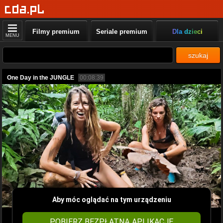
Filmy premium
Seriale premium
Dla dzieci
MENU
szukaj
One Day in the JUNGLE
00:08:39
Aby móc oglądać na tym urządzeniu
POBIERZ BEZPŁATNĄ APLIKACJĘ