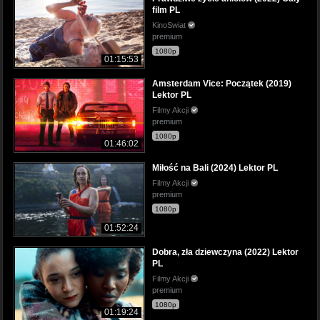
film PL
KinoSwiat
premium
1080p
01:15:53
Amsterdam Vice: Początek (2019)
Lektor PL
Filmy Akcji
premium
1080p
01:46:02
Miłość na Bali (2024) Lektor PL
Filmy Akcji
premium
1080p
01:52:24
Dobra, zła dziewczyna (2022) Lektor
PL
Filmy Akcji
premium
1080p
01:19:24