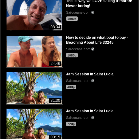
This is why we LOVE sailing trimaran!
Never boring!
Sailoceans-com
1080p
08:34
How to decide on what boat to buy -
Beaching About Life 33245
Sailoceans-com
1080p
24:46
Jam Session In Saint Lucia
Sailoceans-com
480p
31:30
Jam Session In Saint Lucia
Sailoceans-com
720p
00:15