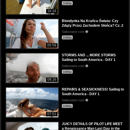
1080p
16:16
Blondynka Na Krańcu Świata: Czy
Zdąży Przez Zachodem Słońca? Cz. 2
Sailoceans-com
1080p
05:59
STORMS AND ... MORE STORMS
Sailing to South America - DAY 1
Sailoceans-com
1080p
08:16
REPAIRS & SEASICKNESS! Sailing to
South America - DAY 1
Sailoceans-com
1080p
07:01
JUICY DETAILS OF PILOT LIFE MEET
a Renaissance Man Last Day in the