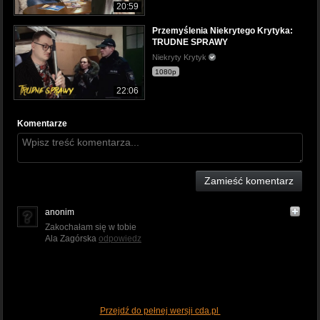
20:59
Przemyślenia Niekrytego Krytyka:
TRUDNE SPRAWY
Niekryty Krytyk
1080p
22:06
Komentarze
Zamieść komentarz
anonim
Zakochałam się w tobie
Ala Zagórska
odpowiedz
Przejdź do pełnej wersji cda.pl