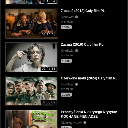
01:19:24
7 uczuć (2018) Cały film PL
KinoSwiat
premium
1080p
01:52:24
Zaćma (2016) Cały film PL
KinoSwiat
premium
1080p
01:49:33
Czerwone maki (2024) Cały film PL
KinoSwiat
premium
1080p
01:58:09
Przemyślenia Niekrytego Krytyka:
KOCHANE PIENIĄDZE
Niekryty Krytyk