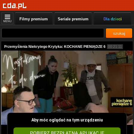
Filmy premium
Seriale premium
Dla dzieci
MENU
szukaj
Przemyślenia Niekrytego Krytyka: KOCHANE PIENIĄDZE 6
00:21:11
Aby móc oglądać na tym urządzeniu
POBIERZ BEZPŁATNĄ APLIKACJĘ