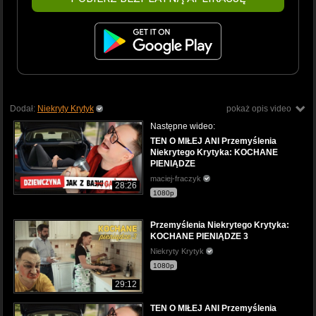
Dodał:
Niekryty Krytyk
pokaż opis video
Następne wideo:
TEN O MIŁEJ ANI Przemyślenia
Niekrytego Krytyka: KOCHANE
PIENIĄDZE
maciej-fraczyk
28:26
1080p
Przemyślenia Niekrytego Krytyka:
KOCHANE PIENIĄDZE 3
Niekryty Krytyk
1080p
29:12
TEN O MIŁEJ ANI Przemyślenia