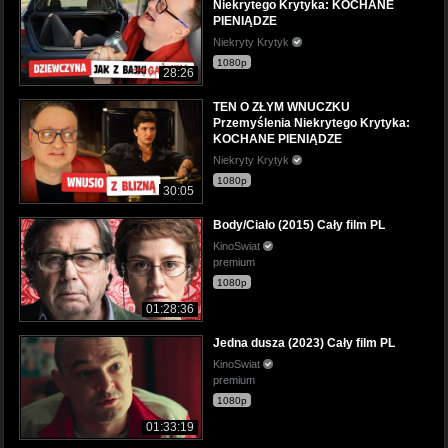
Niekrytego Krytyka: KOCHANE
PIENIĄDZE
Niekryty Krytyk
1080p
28:26
TEN O ZŁYM WNUCZKU
Przemyślenia Niekrytego Krytyka:
KOCHANE PIENIĄDZE
Niekryty Krytyk
1080p
30:05
Body/Ciało (2015) Cały film PL
KinoSwiat
premium
1080p
01:28:36
Jedna dusza (2023) Cały film PL
KinoSwiat
premium
1080p
01:33:19