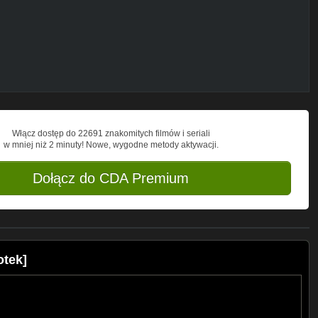
Włącz dostęp do 22691 znakomitych filmów i seriali
w mniej niż 2 minuty! Nowe, wygodne metody aktywacji.
Dołącz do CDA Premium
otek]