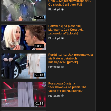
Chin i... Majteczki w kropeczki.
Co słychać u Bayer Full
Plotek.pl
02:23
Porwał się na piosenkę
Mannamu. Czy Kora była
zadowolona? [plotek]
Plotek.pl
00:45
Poród tuż tuż. Jak prezentowała
się Kate w ostatnich
miesiącach? [plotek]
Plotek.pl
01:15
Posągowa Justyna
Steczkowska na planie The
Voice of Poland. Ładnie?
Plotek.pl
01:14