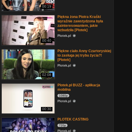
00:19
Piękna żona Piotra Kraśki
wyraźnie zawstydzona była
zainteresowaniem, jakie
wzbudziła [Plotek]
Plotek.pl
00:40
Piękne ciało Anny Czartoryskiej
to zasługa jej trybu życia?!
[Plotek]
Plotek.pl
02:08
Plotek.pl BUZZ - aplikacja
mobilna
1080p
Plotek.pl
00:30
PLOTEK CASTING
720p
Plotek.pl