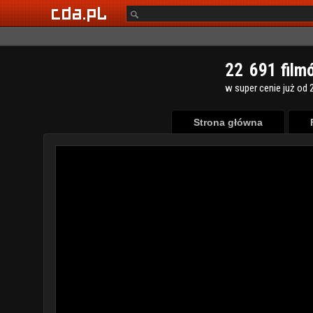
2
2
6
9
1
film
w super cenie już od 2
Strona główna