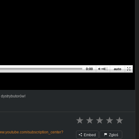
0:00
auto
 dystrybutorów!
www.youtube.com/subscription_center?
Embed
Zgłoś