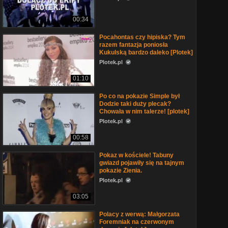
00:34
Pocahontas czy hipiska? Tym
razem fantazja poniosła
Kukulską bardzo daleko [Plotek]
Plotek.pl
01:10
Po co na pokazie Simple był
Dodzie taki duży plecak?
Chowała w nim talerze! [plotek]
Plotek.pl
00:58
Pokaz w kościele! Tabuny
gwiazd pojawiły się na tajnym
pokazie Zienia.
Plotek.pl
03:05
Polacy z werwą: Małgorzata
Foremniak na czerwonym