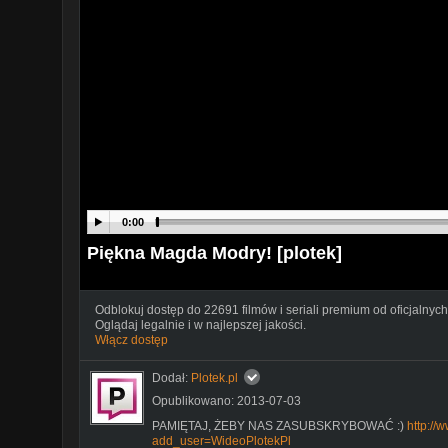
0:00
Piękna Magda Modry! [plotek]
Odblokuj dostęp do 22691 filmów i seriali premium od oficjalnych
Oglądaj legalnie i w najlepszej jakości.
Włącz dostęp
Dodał:
Plotek.pl
Opublikowano: 2013-07-03
PAMIĘTAJ, ŻEBY NAS ZASUBSKRYBOWAĆ :)
http://
add_user=WideoPlotekPl