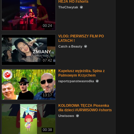
HEJA HO #shorts
TheChwytak
00:24
VLOG: PIERWSZY FILM PO
LATACH !
Catch a Beauty
07:42
Kapelusz wyjeżdża. Spina z
Palmowym Krzychem
raportzpanstwasrodka
13:17
KOLOROWA TĘCZA Piosenka
dla dzieci #URWISOWO #shorts
Urwisowo
00:38