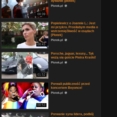
dywanie [plotek]
Plotek.pl
00:39
Popielewicz o Joannie L.: Jest
mi przykro. Prosiłabym media o
wstrzemięźliwość w osądach
[Plotek]
Plotek.pl
00:43
Porsche, jaguar, lexusy... Tak
wożą się goście Piotra Kraśki!
Plotek.pl
01:52
Porwali publiczność przed
koncertem Beyonce!
Plotek.pl
00:53
Porwanie syna lidera, podbój