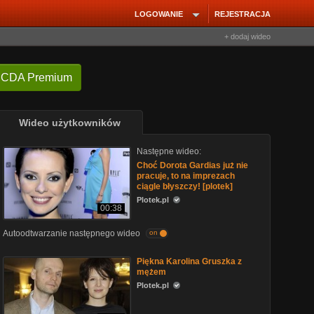
LOGOWANIE
REJESTRACJA
+ dodaj wideo
 CDA Premium
Wideo użytkowników
Następne wideo:
Choć Dorota Gardias już nie
pracuje, to na imprezach
ciągle błyszczy! [plotek]
Plotek.pl
00:38
Autoodtwarzanie następnego wideo
on
Piękna Karolina Gruszka z
mężem
Plotek.pl