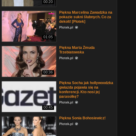
00:20
Piękna Marcelina Zawadzka na
pokazie sukni ślubnych. Co za
dekolt! [Plotek]
Plotek.pl
01:05
Piękna Marta Żmuda
Trzebiatowska
Plotek.pl
00:36
Piękna Socha jak hollywoodzka
gwiazda pojawia się na
konferencji. Kto nosi jej
parasolkę?
Plotek.pl
00:45
Piękna Sonia Bohosiewicz!
Plotek.pl