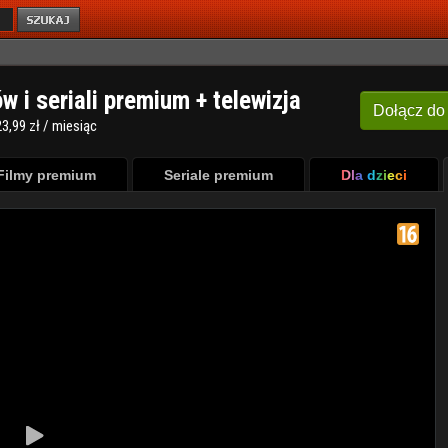
ów i seriali premium + telewizja
Dołącz
do
3,99 zł / miesiąc
Filmy premium
Seriale premium
Dla dzieci