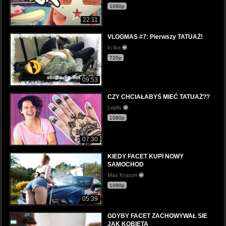
1080p
22:11
VLOGMAS #7: Pierwszy TATUAŻ!
ki tka
720p
09:53
CZY CHCIAŁABYŚ MIEĆ TATUAŻ??
Lejdis
1080p
07:30
KIEDY FACET KUPI NOWY
SAMOCHOD
Max Krason
1080p
05:39
GDYBY FACET ZACHOWYWAŁ SIE
JAK KOBIETA