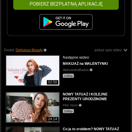
POBIERZ BEZPŁATNĄ APLIKACJĘ
Dodał:
Delicious Beauty
pokaż opis video
Następne wideo:
MAKIJAŻ na WALENTYNKI
AleksandraBadzio
1080p
02:50
NOWY TATUAŻ I KOLEJNE
PREZENTY URODZINOWE
Pink Vixen
1080p
24:14
Co ja to zrobiłem? NOWY TATUAŻ