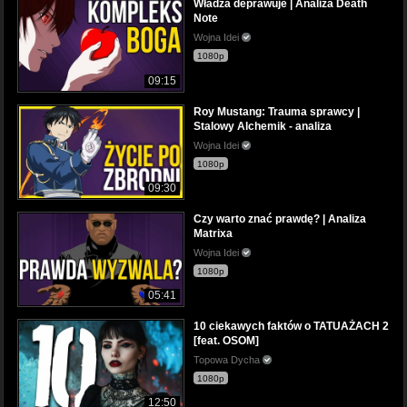
Władza deprawuje | Analiza Death
Note
Wojna Idei
1080p
09:15
Roy Mustang: Trauma sprawcy |
Stalowy Alchemik - analiza
Wojna Idei
1080p
09:30
Czy warto znać prawdę? | Analiza
Matrixa
Wojna Idei
1080p
05:41
10 ciekawych faktów o TATUAŻACH 2
[feat. OSOM]
Topowa Dycha
1080p
12:50