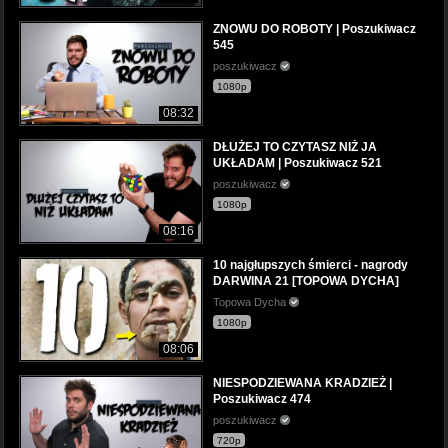
ZNOWU DO ROBOTY | Poszukiwacz
545
poszukiwacz
1080p
08:32
DŁUŻEJ TO CZYTASZ NIŻ JA
UKŁADAM | Poszukiwacz 521
poszukiwacz
1080p
08:16
10 najgłupszych śmierci - nagrody
DARWINA 21 [TOPOWA DYCHA]
Topowa Dycha
1080p
08:06
NIESPODZIEWANA KRADZIEŻ |
Poszukiwacz 474
poszukiwacz
720p