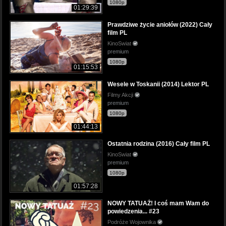
1080p
01:29:39
Prawdziwe życie aniołów (2022) Cały
film PL
KinoSwiat
premium
1080p
01:15:53
Wesele w Toskanii (2014) Lektor PL
Filmy Akcji
premium
1080p
01:44:13
Ostatnia rodzina (2016) Cały film PL
KinoSwiat
premium
1080p
01:57:28
NOWY TATUAŻ! I coś mam Wam do
powiedzenia... #23
Podróże Wojownika