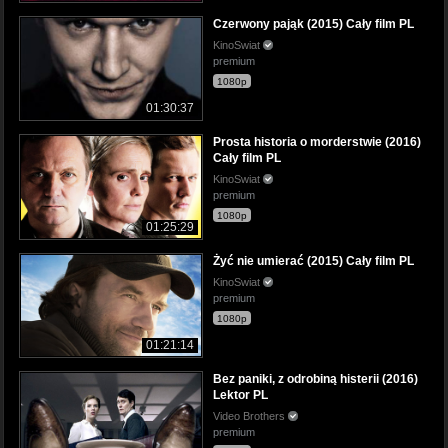
Czerwony pająk (2015) Cały film PL
KinoSwiat
premium
1080p
01:30:37
Prosta historia o morderstwie (2016)
Cały film PL
KinoSwiat
premium
1080p
01:25:29
Żyć nie umierać (2015) Cały film PL
KinoSwiat
premium
1080p
01:21:14
Bez paniki, z odrobiną histerii (2016)
Lektor PL
Video Brothers
premium