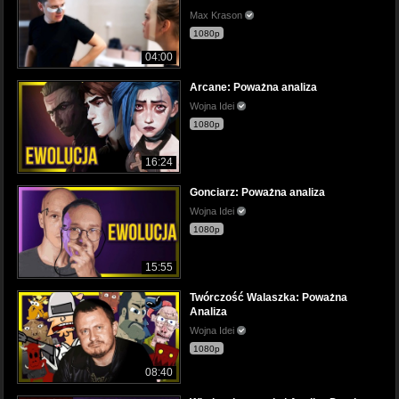
Max Krason
1080p
04:00
Arcane: Poważna analiza
Wojna Idei
1080p
16:24
Gonciarz: Poważna analiza
Wojna Idei
1080p
15:55
Twórczość Walaszka: Poważna
Analiza
Wojna Idei
1080p
08:40