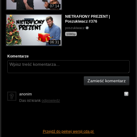
07:14
NIETRAFIONY PREZENT |
Poszukiwacz #376
poszukiwacz
1080p
06:31
Komentarze
Zamieść komentarz
anonim
Das ist krank
odpowiedz
Przejdź do pełnej wersji cda.pl