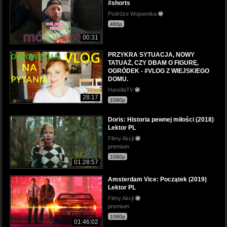
#shorts
Podróże Wojownika
480p
00:31
PRZYKRA SYTUACJA, NOWY
TATUAŻ, CZY DBAM O FIGURĘ,
OGRÓDEK - #VLOG Z WIEJSKIEGO
DOMU.
HanellaTV
28:17
1080p
Doris: Historia pewnej miłości (2018)
Lektor PL
Filmy Akcji
premium
1080p
01:28:57
Amsterdam Vice: Początek (2019)
Lektor PL
Filmy Akcji
premium
1080p
01:46:02