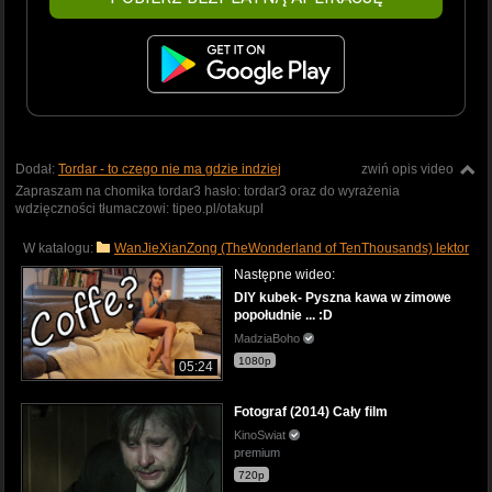
Dodał:
Tordar - to czego nie ma gdzie indziej
zwiń opis video
Zapraszam na chomika tordar3 hasło: tordar3 oraz do wyrażenia
wdzięczności tłumaczowi: tipeo.pl/otakupl
W katalogu:
WanJieXianZong (TheWonderland of TenThousands) lektor
Następne wideo:
DIY kubek- Pyszna kawa w zimowe
popołudnie ... :D
MadziaBoho
1080p
05:24
Fotograf (2014) Cały film
KinoSwiat
premium
720p