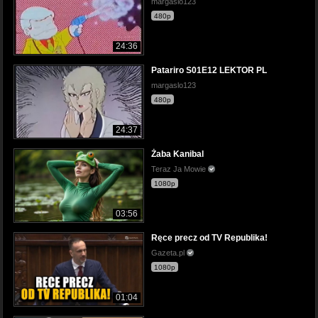
margaslo123
480p
24:36
Patariro S01E12 LEKTOR PL
margaslo123
480p
24:37
Żaba Kanibal
Teraz Ja Mowie
1080p
03:56
Ręce precz od TV Republika!
Gazeta.pl
1080p
01:04