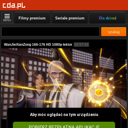
Filmy premium
Seriale premium
Dla dzieci
MENU
szukaj
WanJieXianZong 166-176 HD 1080p lektor
00:57:43
Aby móc oglądać na tym urządzeniu
POBIERZ BEZPŁATNĄ APLIKACJĘ