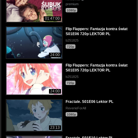
premium
1080p
01:47:00
Flip Flappers: Fantazja kontra świat
S01E06 720p LEKTOR PL
b251825
720p
24:00
Flip Flappers: Fantazja kontra świat
S01E05 720p LEKTOR PL
b251825
720p
24:00
Fractale. S01E06 Lektor PL
ReverieForAll
1080p
23:13