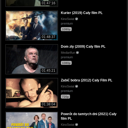
01:47:16
Kurier (2019) Cały film PL
KinoSwiat
premium
1080p
01:48:37
Dom zły (2009) Cały film PL
Media4fun
premium
1080p
01:45:21
Zabić bobra (2012) Cały Film PL
KinoSwiat
premium
720p
01:38:04
Powrót do tamtych dni (2021) Cały
film PL
KinoSwiat