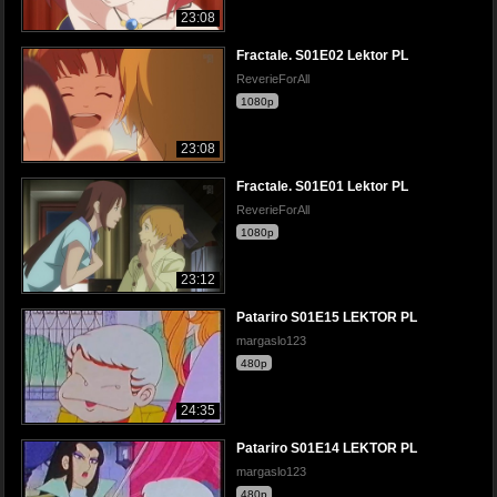
23:08
Fractale. S01E02 Lektor PL
ReverieForAll
1080p
23:08
Fractale. S01E01 Lektor PL
ReverieForAll
1080p
23:12
Patariro S01E15 LEKTOR PL
margaslo123
480p
24:35
Patariro S01E14 LEKTOR PL
margaslo123
480p