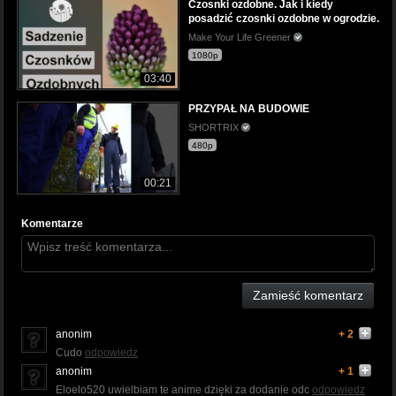
Czosnki ozdobne. Jak i kiedy
posadzić czosnki ozdobne w ogrodzie.
Make Your Life Greener
1080p
03:40
PRZYPAŁ NA BUDOWIE
SHORTRIX
480p
00:21
Komentarze
Zamieść komentarz
anonim
+ 2
Cudo
odpowiedz
anonim
+ 1
Eloelo520 uwielbiam te anime dzięki za dodanie odc
odpowiedz