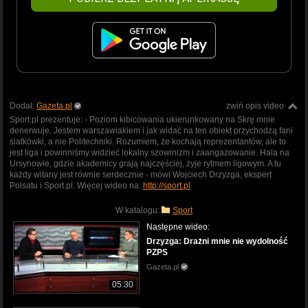
Dodał:
Gazeta.pl
zwiń opis video
Sport.pl prezentuje: - Poziom kibicowania ukierunkowany na Skrę mnie
denerwuje. Jestem warszawiakiem i jak widać na ten obiekt przychodzą fani
siatkówki, a nie Politechniki. Rozumiem, że kochają reprezentantów, ale to
jest liga i powinniśmy widzieć lokalny szowinizm i zaangażowanie. Hala na
Ursynowie, gdzie akademicy grają najczęściej, żyje rytmem ligowym. A tu
każdy witany jest równie serdecznie - mówi Wojciech Drzyzga, ekspert
Polsatu i Sport.pl. Więcej wideo na:
http://sport.pl
W katalogu:
Sport
Następne wideo:
Drzyzga: Drażni mnie nie wydolność
PZPS
Gazeta.pl
05:30