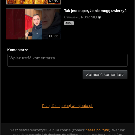
07:40
Tak jest super, że nie mogę uwierzyć
Człowieku, RUSZ SIĘ!
480p
00:36
Komentarze
Zamieść komentarz
Przejdź do pełnej wersji cda.pl
Nasz serwis wykorzystuje pliki cookie (zobacz
naszą politykę
). Warunki
przechowywania lub dostępu do plików cookies możesz zmienić w