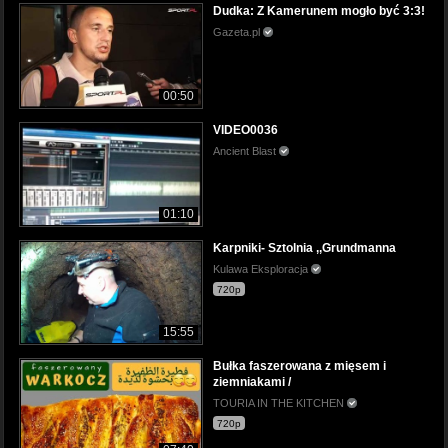
Dudka: Z Kamerunem mogło być 3:3!
Gazeta.pl
00:50
VIDEO0036
Ancient Blast
01:10
Karpniki- Sztolnia ,,Grundmanna
Kulawa Eksploracja
720p
15:55
Bułka faszerowana z mięsem i
ziemniakami /
TOURIA IN THE KITCHEN
720p