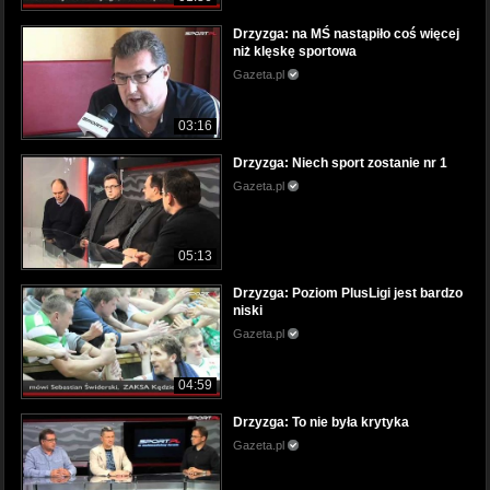
Drzyzga: na MŚ nastąpiło coś więcej
niż klęskę sportowa
Gazeta.pl
03:16
Drzyzga: Niech sport zostanie nr 1
Gazeta.pl
05:13
Drzyzga: Poziom PlusLigi jest bardzo
niski
Gazeta.pl
04:59
Drzyzga: To nie była krytyka
Gazeta.pl