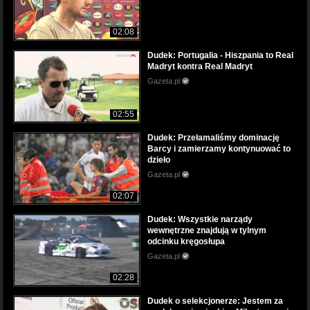
02:08
Dudek: Portugalia - Hiszpania to Real
Madryt kontra Real Madryt
Gazeta.pl
02:55
Dudek: Przełamaliśmy dominację
Barcy i zamierzamy kontynuować to
dzieło
Gazeta.pl
02:07
Dudek: Wszystkie narządy
wewnętrzne znajdują w tylnym
odcinku kręgosłupa
Gazeta.pl
02:28
Dudek o selekcjonerze: Jestem za