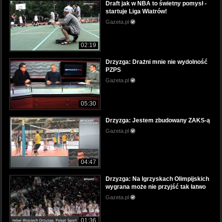
Draft jak w NBA to świetny pomysł -
startuje Liga Wiatrów!
Gazeta.pl
02:19
Drzyzga: Drażni mnie nie wydolność
PZPS
Gazeta.pl
05:30
Drzyzga: Jestem zbudowany ZAKS-ą
Gazeta.pl
04:47
Drzyzga: Na Igrzyskach Olimpijskich
wygrana może nie przyjść tak łatwo
Gazeta.pl
01:36