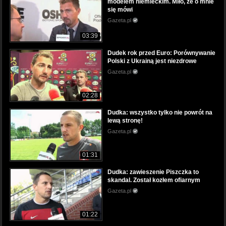
modelem niemieckim. Miło, że o mnie
się mówi
Gazeta.pl
03:39
Dudek rok przed Euro: Porównywanie
Polski z Ukrainą jest niezdrowe
Gazeta.pl
02:28
Dudka: wszystko tylko nie powrót na
lewą stronę!
Gazeta.pl
01:31
Dudka: zawieszenie Piszczka to
skandal. Został kozłem ofiarnym
Gazeta.pl
01:22