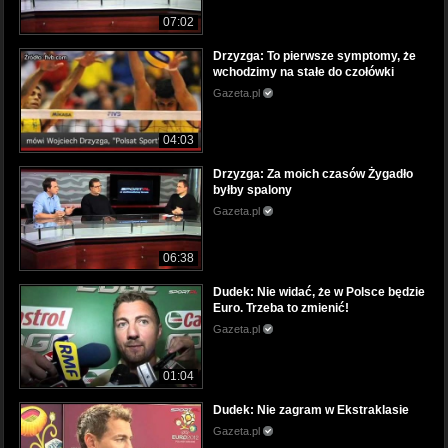
07:02
Drzyzga: To pierwsze symptomy, że
wchodzimy na stałe do czołówki
Gazeta.pl
04:03
Drzyzga: Za moich czasów Żygadło
byłby spalony
Gazeta.pl
06:38
Dudek: Nie widać, że w Polsce będzie
Euro. Trzeba to zmienić!
Gazeta.pl
01:04
Dudek: Nie zagram w Ekstraklasie
Gazeta.pl