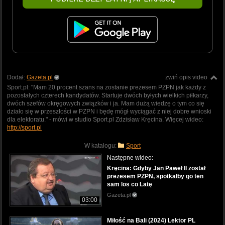
Dodał:
Gazeta.pl
zwiń opis video
Sport.pl: "Mam 20 procent szans na zostanie prezesem PZPN jak każdy z
pozostałych czterech kandydatów. Startuje dwóch byłych wielkich piłkarzy,
dwóch szefów okręgowych związków i ja. Mam dużą wiedzę o tym co się
działo się w przeszłości w PZPN i będę mógł wyciągać z niej dobre wnioski
dla elektoratu." - mówi w studio Sport.pl Zdzisław Kręcina. Więcej wideo:
http://sport.pl
W katalogu:
Sport
Następne wideo:
Kręcina: Gdyby Jan Paweł II został
prezesem PZPN, spotkałby go ten
sam los co Latę
Gazeta.pl
03:00
Miłość na Bali (2024) Lektor PL