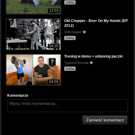
1080p
12:03
Old Chopper - Beer On My Hands (EP
2012)
OldChopper
1080p
04:35
Trening w domu + unboxing paczki
TypowyFitnesiak
1080p
04:56
Komentarze
Zamieść komentarz