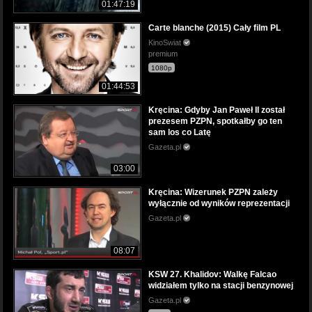
01:47:19
Carte blanche (2015) Cały film PL
KinoSwiat
premium
1080p
01:44:53
Kręcina: Gdyby Jan Paweł II został
prezesem PZPN, spotkałby go ten
sam los co Latę
Gazeta.pl
03:00
Kręcina: Wizerunek PZPN zależy
wyłącznie od wyników reprezentacji
Gazeta.pl
08:07
KSW 27. Khalidov: Walkę Falcao
widziałem tylko na stacji benzynowej
Gazeta.pl