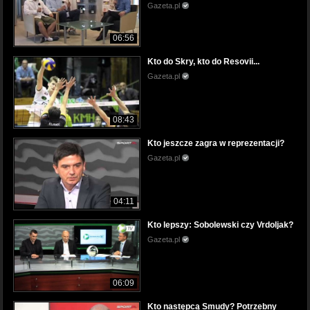
Gazeta.pl
06:56
Kto do Skry, kto do Resovii...
Gazeta.pl
08:43
Kto jeszcze zagra w reprezentacji?
Gazeta.pl
04:11
Kto lepszy: Sobolewski czy Vrdoljak?
Gazeta.pl
06:09
Kto następcą Smudy? Potrzebny