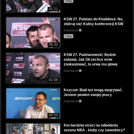
720p
01:21
KSW 27. Pudzian do Khalidova: No,
zbieraj się! Kulisy konferencji KSW
Gazeta.pl
720p
00:32
KSW 27. Pudzianowski: Będzie
zabawa. Jak Oli zechce mnie
znokautować, to urwę mu głowę
Gazeta.pl
01:06
Kszczot: Biali też mogą wygrywać.
Jestem pewien swojej pracy
Gazeta.pl
05:55
Kto bardziej straci na odwołaniu
sezonu NBA - kluby czy zawodnicy?