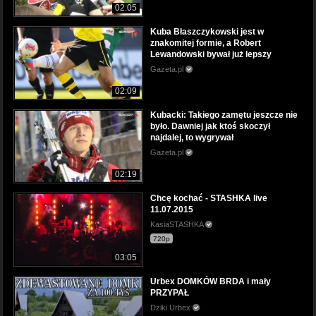
02:05
Kuba Błaszczykowski jest w
znakomitej formie, a Robert
Lewandowski bywał już lepszy
Gazeta.pl
02:09
Kubacki: Takiego zamętu jeszcze nie
było. Dawniej jak ktoś skoczył
najdalej, to wygrywał
Gazeta.pl
02:19
Chcę kochać - STASHKA live
11.07.2015
KasiaSTASHKA
720p
03:05
Urbex DOMKÓW BRDA i mały
PRZYPAŁ
Dziki Urbex