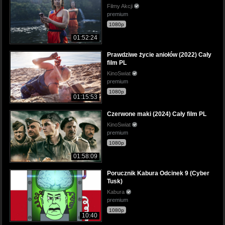
Filmy Akcji
premium
1080p
01:52:24
Prawdziwe życie aniołów (2022) Cały
film PL
KinoSwiat
premium
1080p
01:15:53
Czerwone maki (2024) Cały film PL
KinoSwiat
premium
1080p
01:58:09
Porucznik Kabura Odcinek 9 (Cyber
Tusk)
Kabura
premium
1080p
10:40