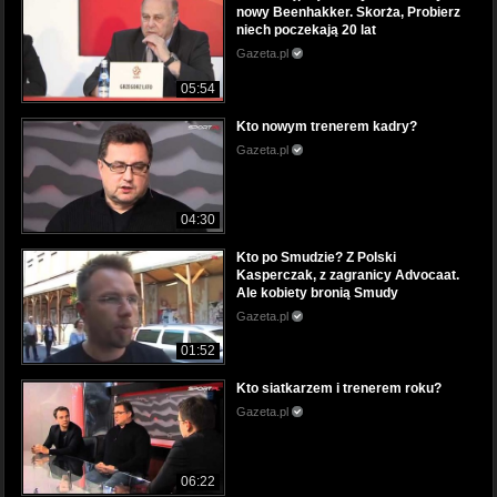
nowy Beenhakker. Skorża, Probierz
niech poczekają 20 lat
Gazeta.pl
05:54
Kto nowym trenerem kadry?
Gazeta.pl
04:30
Kto po Smudzie? Z Polski
Kasperczak, z zagranicy Advocaat.
Ale kobiety bronią Smudy
Gazeta.pl
01:52
Kto siatkarzem i trenerem roku?
Gazeta.pl
06:22