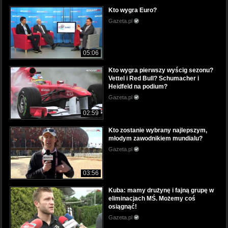
Kto wygra Euro?
Gazeta.pl
05:06
Kto wygra pierwszy wyścig sezonu?
Vettel i Red Bull? Schumacher i
Heidfeld na podium?
Gazeta.pl
02:59
Kto zostanie wybrany najlepszym,
młodym zawodnikiem mundialu?
Gazeta.pl
03:56
Kuba: mamy drużynę i fajną grupę w
eliminacjach MŚ. Możemy coś
osiągnąć!
Gazeta.pl