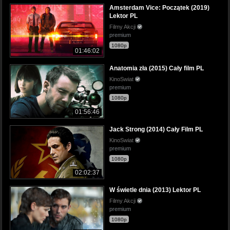
Amsterdam Vice: Początek (2019)
Lektor PL
Filmy Akcji
premium
1080p
01:46:02
Anatomia zła (2015) Cały film PL
KinoSwiat
premium
1080p
01:56:46
Jack Strong (2014) Cały Film PL
KinoSwiat
premium
1080p
02:02:37
W świetle dnia (2013) Lektor PL
Filmy Akcji
premium
1080p