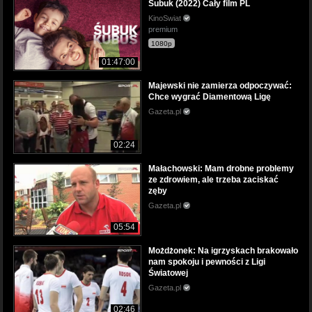
Śubuk (2022) Cały film PL
KinoSwiat
premium
1080p
01:47:00
Majewski nie zamierza odpoczywać:
Chce wygrać Diamentową Ligę
Gazeta.pl
02:24
Małachowski: Mam drobne problemy
ze zdrowiem, ale trzeba zaciskać
zęby
Gazeta.pl
05:54
Możdżonek: Na igrzyskach brakowało
nam spokoju i pewności z Ligi
Światowej
Gazeta.pl
02:46