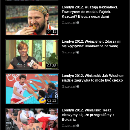
Londyn 2012. Ruszają lekkoatleci.
Faworytem do medalu Fajdek.
Kszczot? Biega z gepardami
Gazeta.pl
04:11
Londyn 2012. Weinzieher: Zdarza mi
się wypływać umalowaną na wodę
Gazeta.pl
03:38
Londyn 2012. Winiarski: Jak Włochom
siądzie zagrywka to może być ciężko
Gazeta.pl
02:12
Londyn 2012. Winiarski: Teraz
cieszymy się, że przegraliśmy z
Bułgarią
Gazeta.pl