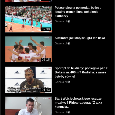
Polacy sięgną po medal, bo jest
idealny trener i inne pokolenie
siatkarzy
Gazeta.pl
09:30
Siatkarze jak Małysz - gra ich bawi
Gazeta.pl
08:18
Sport.pl do Rudishy: pobiegnie pan z
Boltem na 400 m? Rudisha: szanse
byłyby równe!
Gazeta.pl
01:43
Start Wojciechowskiego jeszcze
możliwy? Fizjoterapeuta: ''Z taką
kontuzją...
Gazeta.pl