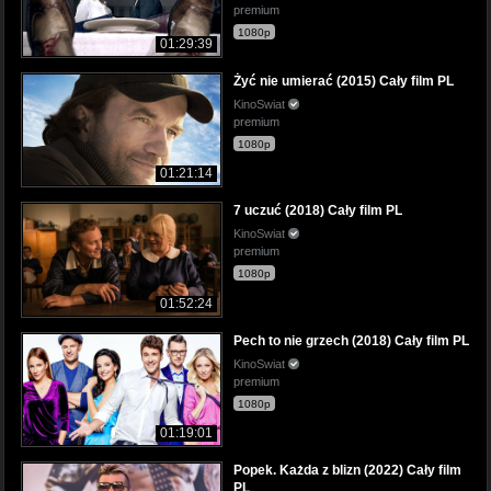
premium
1080p
01:29:39
Żyć nie umierać (2015) Cały film PL
KinoSwiat
premium
1080p
01:21:14
7 uczuć (2018) Cały film PL
KinoSwiat
premium
1080p
01:52:24
Pech to nie grzech (2018) Cały film PL
KinoSwiat
premium
1080p
01:19:01
Popek. Każda z blizn (2022) Cały film
PL