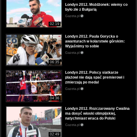
Londyn 2012. Możdżonek: wiemy co
było złe z Bułgarią
Gazeta.pl
02:19
Londyn 2012. Paula Gorycka o
awanturach w kolarstwie górskim:
Wyjaśnimy to sobie
Gazeta.pl
06:35
Londyn 2012. Polscy siatkarze
plażowi nie dają spać premierowi i
zmierzają po medal
Gazeta.pl
04:36
Londyn 2012. Rozczarowany Cwalina
ma dosyć wioski olimpijskiej,
natychmiast wraca do Polski
Gazeta.pl
02:49