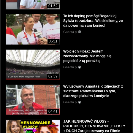
01:52
To ich doping pomógł Bogackiej.
Sylwia to zadziora. Wiedzieliśmy, że
da power na sam koniec!
Gazeta.pl
05:11
Wojciech Fibak: Jestem
zdewastowany. Nie mogę się
pogodzić z tą porażką
Gazeta.pl
02:39
Wyluzowany Anastasi o zdjęciach z
siostrami Radwańskimi i o tym,
dlaczego płakał w Londynie
Gazeta.pl
04:41
JAK HENNOWAĆ WŁOSY -
PRODUKTY, HENNOWANIE, EFEKTY
+ DUCH Zarejestrowany na Filmie