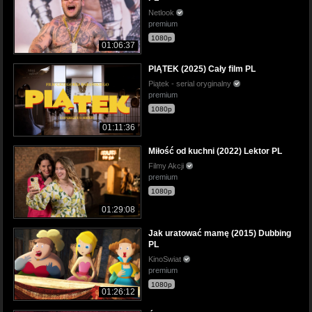
Netlook
premium
1080p
01:06:37
PIĄTEK (2025) Cały film PL
Piątek - serial oryginalny
premium
1080p
01:11:36
Miłość od kuchni (2022) Lektor PL
Filmy Akcji
premium
1080p
01:29:08
Jak uratować mamę (2015) Dubbing
PL
KinoSwiat
premium
1080p
01:26:12