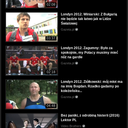
02:08
Londyn 2012. Winiarski: Z Bułgarią
nie będzie tak łatwo jak w Lidze
Światowej
Gazeta.pl
03:37
Londyn 2012. Zagumny: Było za
spokojnie, my Polacy musimy mieć
nóż na gardle
Gazeta.pl
02:18
Londyn 2012. Ziółkowski: mój młot ma
na imię Bogdan. Rzadko gadamy po
koleżeńsku...
Gazeta.pl
04:48
Bez paniki, z odrobiną histerii (2016)
Lektor PL
Video Brothers