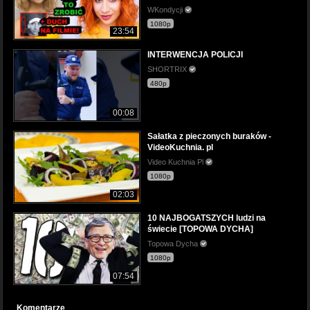
WKondycji
1080p
23:54
INTERWENCJA POLICJI
SHORTRIX
480p
00:08
Sałatka z pieczonych buraków -
VideoKuchnia. pl
Video Kuchnia Pl
1080p
02:03
10 NAJBOGATSZYCH ludzi na
świecie [TOPOWA DYCHA]
Topowa Dycha
1080p
07:54
Komentarze