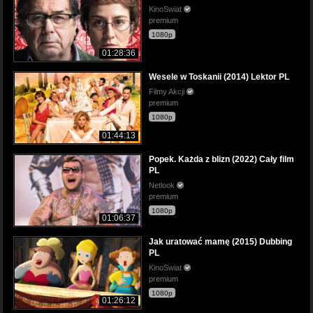
KinoSwiat
premium
1080p
01:28:36
Wesele w Toskanii (2014) Lektor PL
Filmy Akcji
premium
1080p
01:44:13
Popek. Każda z blizn (2022) Cały film
PL
Netlook
premium
1080p
01:06:37
Jak uratować mamę (2015) Dubbing
PL
KinoSwiat
premium
1080p
01:26:12