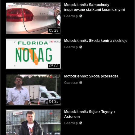
Motodziennik: Samochody
inspirowane statkami kosmicznymi
Gazeta.pl
05:28
Motodziennik: Skoda kontra złodzieje
Gazeta.pl
05:08
Motodziennik: Skoda przesadza
Gazeta.pl
04:35
Motodziennik: Sojusz Toyoty z
Astonem
Gazeta.pl