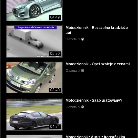
04:49
Motodziennik - Bezczelne kradzieże
aut
Gazeta.pl
05:20
Motodziennik - Opel szaleje z cenami
Gazeta.pl
03:40
Motodziennik - Saab uratowany?
Gazeta.pl
04:24
Motodziennik: Auris z koreańskim