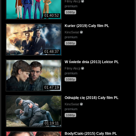
Filmy Akcji
premium
1080p
01:40:52
Kurier (2019) Cały film PL
KinoSwiat
premium
1080p
01:48:37
W świetle dnia (2013) Lektor PL
Filmy Akcji
premium
1080p
01:47:19
Odnajdę cię (2018) Cały film PL
KinoSwiat
premium
1080p
01:19:11
Body/Ciało (2015) Cały film PL