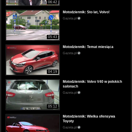
06:42
Motodziennik: Sto lat, Volvo!
Gazeta.pl
05:43
Motodziennik: Temat miesiąca
Gazeta.pl
04:19
Motodziennik: Volvo V40 w polskich
salonach
Gazeta.pl
05:12
Motodziennik: Wielka ofensywa
Toyoty
Gazeta.pl