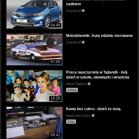
zadkiem
Gazeta.pl
04:49
Motodziennik: Auta zdalnie sterowane
Gazeta.pl
07:05
Praca nauczyciela w Tajlandii - mój
dzień w szkole, obowiązki i wrażenia
Marta Sielska
1080p
18:26
Kawa bez cukru - dzień ze mną.
Kawa bez cukru
720p
09:41