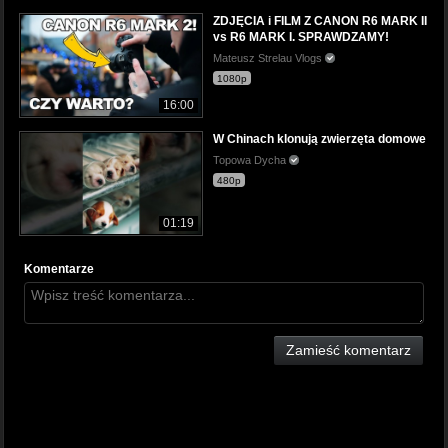
ZDJĘCIA i FILM Z CANON R6 MARK II
vs R6 MARK I. SPRAWDZAMY!
Mateusz Strelau Vlogs
1080p
16:00
W Chinach klonują zwierzęta domowe
Topowa Dycha
480p
01:19
Komentarze
Zamieść komentarz