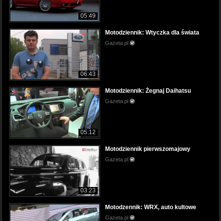
05:49
Motodziennik: Wtyczka dla świata
Gazeta.pl
06:43
Motodziennik: Żegnaj Daihatsu
Gazeta.pl
05:12
Motodziennik pierwszomajowy
Gazeta.pl
03:23
Motodzennik: WRX, auto kultowe
Gazeta.pl