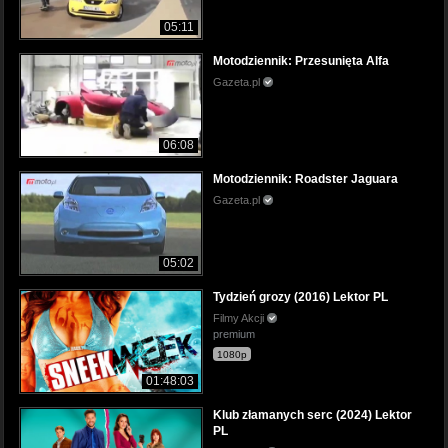
05:11
Motodziennik: Przesunięta Alfa
Gazeta.pl
06:08
Motodziennik: Roadster Jaguara
Gazeta.pl
05:02
Tydzień grozy (2016) Lektor PL
Filmy Akcji
premium
1080p
01:48:03
Klub złamanych serc (2024) Lektor
PL