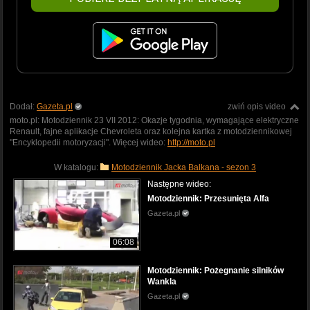
Dodał:
Gazeta.pl
zwiń opis video
moto.pl: Motodziennik 23 VII 2012: Okazje tygodnia, wymagające elektryczne
Renault, fajne aplikacje Chevroleta oraz kolejna kartka z motodziennikowej
"Encyklopedii motoryzacji". Więcej wideo:
http://moto.pl
W katalogu:
Motodziennik Jacka Balkana - sezon 3
Następne wideo:
Motodziennik: Przesunięta Alfa
Gazeta.pl
06:08
Motodziennik: Pożegnanie silników
Wankla
Gazeta.pl