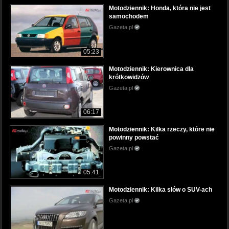
Motodziennik: Honda, która nie jest
samochodem
Gazeta.pl
05:23
Motodziennik: Kierownica dla
krótkowidzów
Gazeta.pl
06:17
Motodziennik: Kilka rzeczy, które nie
powinny powstać
Gazeta.pl
05:41
Motodziennik: Kilka słów o SUV-ach
Gazeta.pl