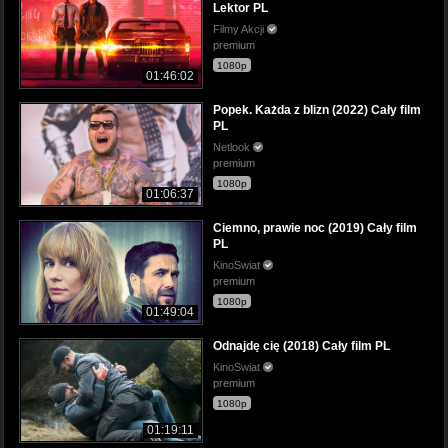
Lektor PL
Filmy Akcji
premium
1080p
01:46:02
Popek. Każda z blizn (2022) Cały film
PL
Netlook
premium
1080p
01:06:37
Ciemno, prawie noc (2019) Cały film
PL
KinoSwiat
premium
1080p
01:49:04
Odnajdę cię (2018) Cały film PL
KinoSwiat
premium
1080p
01:19:11