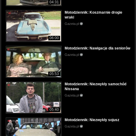
04:31
Motodziennik: Koszmarnie drogie
wraki
Gazeta.pl
06:00
Motodziennik: Nawigacje dla seniorów
Gazeta.pl
05:53
Motodziennik: Niezwykły samochód
Nissana
Gazeta.pl
05:40
Motodziennik: Niezwykły sojusz
Gazeta.pl