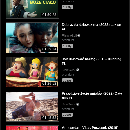
premium
1080p
01:50:23
Dobra, zła dziewczyna (2022) Lektor
PL
Filmy Akcji
premium
1080p
01:19:24
Jak uratować mamę (2015) Dubbing
PL
KinoSwiat
premium
1080p
01:26:12
Prawdziwe życie aniołów (2022) Cały
film PL
KinoSwiat
premium
1080p
01:15:53
Amsterdam Vice: Początek (2019)