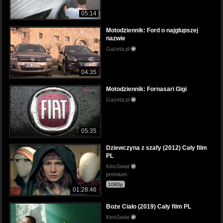
05:14
Motodziennik: Ford o najgłupszej
nazwie
Gazeta.pl
04:35
Motodziennik: Fornasari Gigi
Gazeta.pl
05:35
Dziewczyna z szafy (2012) Cały film
PL
KinoSwiat
premium
1080p
01:28:46
Boże Ciało (2019) Cały film PL
KinoSwiat