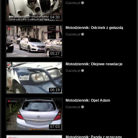
Gazeta.pl
04:30
Motodziennik: Odcinek z gwiazdą
Gazeta.pl
05:27
Motodziennik: Olejowe rewelacje
Gazeta.pl
06:19
Motodziennik: Opel Adam
Gazeta.pl
07:03
Motodziennik: Panda z przeceny