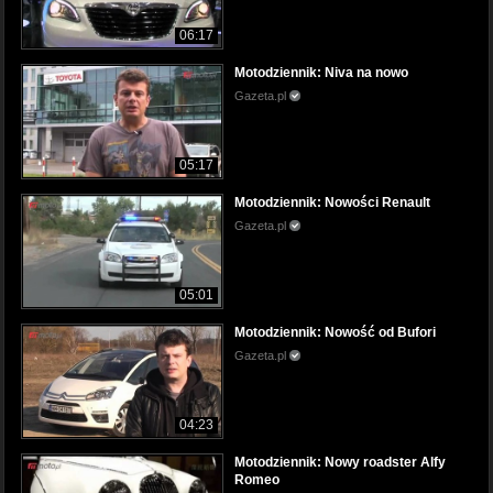
06:17
Motodziennik: Niva na nowo
Gazeta.pl
05:17
Motodziennik: Nowości Renault
Gazeta.pl
05:01
Motodziennik: Nowość od Bufori
Gazeta.pl
04:23
Motodziennik: Nowy roadster Alfy
Romeo