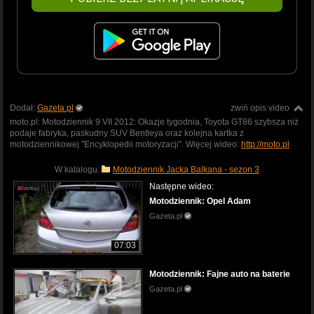
Dodał:
Gazeta.pl
zwiń opis video
moto.pl: Motodziennik 9 VII 2012: Okazje tygodnia, Toyota GT86 szybsza niż
podaje fabryka, paskudny SUV Bentleya oraz kolejna kartka z
motodziennikowej "Encyklopedii motoryzacji". Więcej wideo:
http://moto.pl
W katalogu:
Motodziennik Jacka Balkana - sezon 3
Następne wideo:
Motodziennik: Opel Adam
Gazeta.pl
07:03
Motodziennik: Fajne auto na baterie
Gazeta.pl