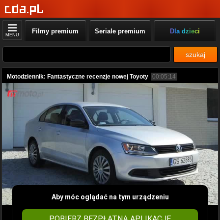
Filmy premium
Seriale premium
Dla dzieci
MENU
szukaj
Motodziennik: Fantastyczne recenzje nowej Toyoty
00:05:14
Aby móc oglądać na tym urządzeniu
POBIERZ BEZPŁATNĄ APLIKACJĘ