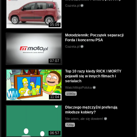
Gazeta.pl
05:09
Motodziennik: Początek separacji
Forda i koncernu PSA
Gazeta.pl
07:07
Top 10 razy kiedy RICK I MORTY
pojawili się w innych filmach i
serialach
WatchMojoPolska
1080p
11:04
Dlaczego mężczyźni preferują
młodsze kobiety?
Nie wiem, ale się dowiem!
720p
06:57