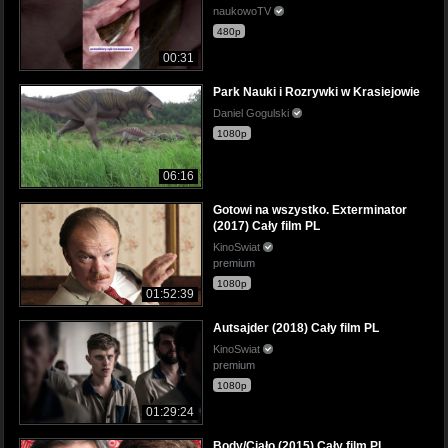
naukowoTV
480p
00:31
Park Nauki i Rozrywki w Krasiejowie
Daniel Gogulski
1080p
06:16
Gotowi na wszystko. Exterminator
(2017) Cały film PL
KinoSwiat
premium
1080p
01:52:39
Autsajder (2018) Cały film PL
KinoSwiat
premium
1080p
01:29:24
Body/Ciało (2015) Cały film PL