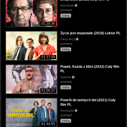
KinoSwiat
premium
1080p
01:28:36
Życie jest wspaniałe (2018) Lektor PL
Filmy Akcji
premium
1080p
01:37:09
Popek. Każda z blizn (2022) Cały film
PL
Netlook
premium
1080p
01:06:37
Powrót do tamtych dni (2021) Cały
film PL
KinoSwiat
premium
1080p
01:44:55