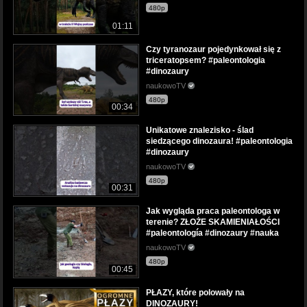
480p
01:11
Czy tyranozaur pojedynkował się z
triceratopsem? #paleontologia
#dinozaury
naukowoTV
480p
00:34
Unikatowe znalezisko - ślad
siedzącego dinozaura! #paleontologia
#dinozaury
naukowoTV
480p
00:31
Jak wygląda praca paleontologa w
terenie? ZŁOŻE SKAMIENIAŁOŚCI
#paleontología #dinozaury #nauka
naukowoTV
480p
00:45
PŁAZY, które polowały na
DINOZAURY!