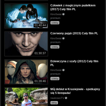
Człowiek z magicznym pudełkiem
(2017) Cały film PL
KinoSwiat
premium
1080p
01:40:44
Czerwony pająk (2015) Cały film PL
KinoSwiat
premium
1080p
01:30:37
Dziewczyna z szafy (2012) Cały film
PL
KinoSwiat
premium
1080p
01:28:46
Mój debiut w Krasiejowie - spotkajmy
się 5 listopada!
naukowoTV
480p