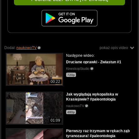
Dodał:
naukowoTV
pokaż opis video
Następne wideo:
Druciane oprawki - Zwiastun #1
KineskopStudio
720p
00:22
Jak wyglądają wykopaliska w
Krasiejowie? #paleontologia
naukowoTV
480p
01:09
Pierwszy raz trzymam w rękach ząb
tyranozaura! #paleontologia