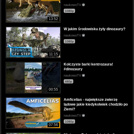
naukowoTV
1080p
13:52
W jakim środowisku żyły dinozaury?
naukowoTV
1080p
11:15
Kolczyste barki kentrozaura!
#dinozaury
naukowoTV
480p
00:55
Amficelias - największe zwierzę
lądowe jakie kiedykolwiek chodziło po
Ziemi?
naukowoTV
1080p
07:56