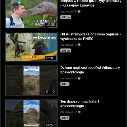
Miejsca w Polsce gdzie żyły dinozaury
- Krasiejów, Lisowice
naukowoTV
1080p
10:08
Od Australopiteka do Homo Sapiens -
wycieczka do PNiEC
naukowoTV
1080p
05:01
Dziwne nogi zauropodów! #dinozaury
#paleontologia
naukowoTV
480p
01:12
Ten dinozaur miał katar!
#paleontologia
naukowoTV
480p
00:57