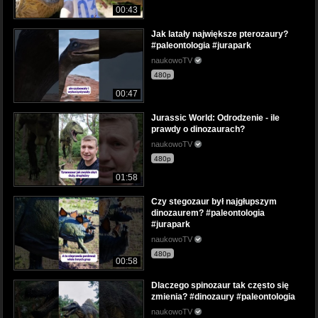
00:43
Jak latały największe pterozaury?
#paleontologia #jurapark
naukowoTV
480p
00:47
Jurassic World: Odrodzenie - ile
prawdy o dinozaurach?
naukowoTV
480p
01:58
Czy stegozaur był najgłupszym
dinozaurem? #paleontologia
#jurapark
naukowoTV
480p
00:58
Dlaczego spinozaur tak często się
zmienia? #dinozaury #paleontologia
naukowoTV