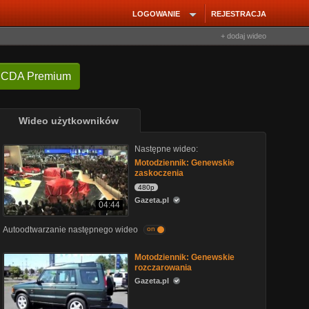
LOGOWANIE
REJESTRACJA
+ dodaj wideo
 CDA Premium
Wideo użytkowników
Następne wideo:
Motodziennik: Genewskie
zaskoczenia
480p
Gazeta.pl
04:44
Autoodtwarzanie następnego wideo
on
Motodziennik: Genewskie
rozczarowania
Gazeta.pl