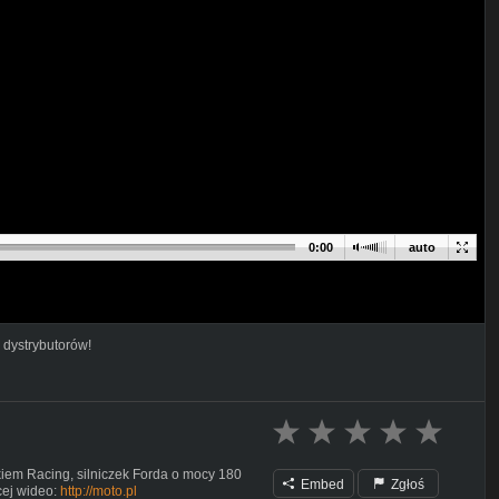
0:00
auto
 dystrybutorów!
kiem Racing, silniczek Forda o mocy 180
Embed
Zgłoś
cej wideo:
http://moto.pl