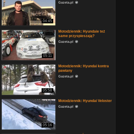
Gazeta.pl
04:45
Motodziennik: Hyundaie też
same przyspieszają?
Gazeta.pl
05:11
Motodziennik: Hyundai kontra
pawiany
Gazeta.pl
05:58
Motodziennik: Hyundai Veloster
Gazeta.pl
05:16