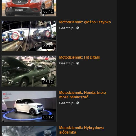
05:41
Motodziennik: głośno i szybko
Gazeta.pl
06:32
Motodziennik: Hit z Italii
Gazeta.pl
06:17
Motodziennik: Honda, która
może namieszać
Gazeta.pl
05:12
Motodziennik: Hybrydowa
siódemka