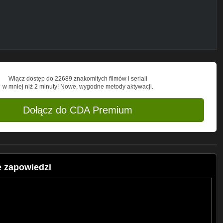
Włącz dostęp do 22689 znakomitych filmów i seriali
w mniej niż 2 minuty! Nowe, wygodne metody aktywacji.
Dołącz do CDA Premium
 zapowiedzi