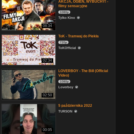
AKCJA, OGIEŃ, WYBUCHY! -
filmy sensacyjne
1080p
Tylko Kino
08:34
ToK - Tramwaj do Piekła
720p
ToKOfficial
02:34
LOVERBOY - The Bill (Official
Video)
1080p
Loverboy
02:50
5 października 2022
TURSON
00:05