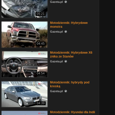
Gazeta.pl
05:21
Motodziennik: Hybrydowe
monstra
Gazeta.pl
04:45
Motodziennik: Hybrydowe X6
znika ze Stanów
Gazeta.pl
04:54
Motodziennik: hybrydy pod
kreską
Gazeta.pl
04:39
Motodziennik: Hyundai dla Indii