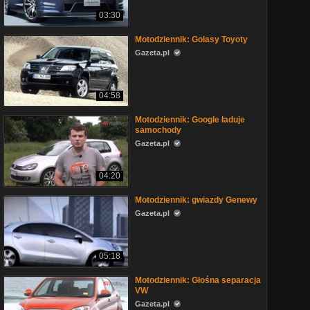
03:30
Motodziennik: Golasy Toyoty
Gazeta.pl
04:58
Motodziennik: Google ładuje
samochody
Gazeta.pl
04:20
Motodziennik: gwiazdy Genewy
Gazeta.pl
05:18
Motodziennik: Głośna separacja
VW
Gazeta.pl