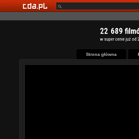
2
2
6
8
9
film
w super cenie już od 2
Strona główna