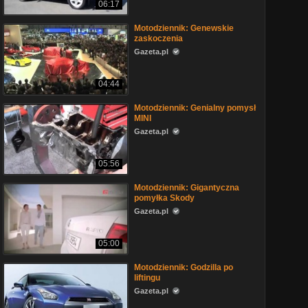
06:17
Motodziennik: Genewskie
zaskoczenia
Gazeta.pl
04:44
Motodziennik: Genialny pomysł
MINI
Gazeta.pl
05:56
Motodziennik: Gigantyczna
pomyłka Skody
Gazeta.pl
05:00
Motodziennik: Godzilla po
liftingu
Gazeta.pl