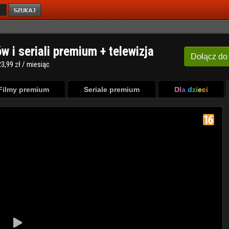
ów i seriali premium + telewizja
Dołącz
do
3,99 zł / miesiąc
Filmy premium
Seriale premium
Dla dzieci