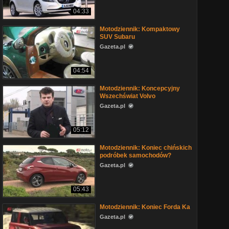
04:33
Motodziennik: Kompaktowy
SUV Subaru
Gazeta.pl
04:54
Motodziennik: Koncepcyjny
Wszechświat Volvo
Gazeta.pl
05:12
Motodziennik: Koniec chińskich
podróbek samochodów?
Gazeta.pl
05:43
Motodziennik: Koniec Forda Ka
Gazeta.pl