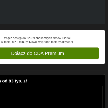
Włącz dostęp do 22689 znakomitych filmów i seriali
w mniej niż 2 minuty! Nowe, wygodne metody aktywacji.
Dołącz do CDA Premium
od 83 tys. zł