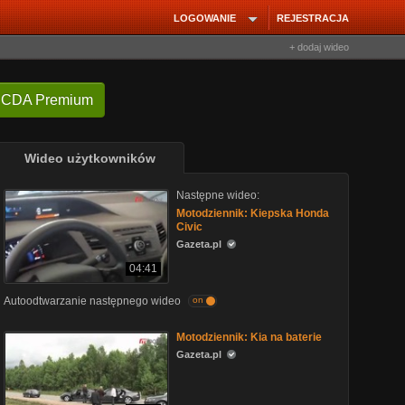
LOGOWANIE
REJESTRACJA
+ dodaj wideo
 CDA Premium
Wideo użytkowników
Następne wideo:
Motodziennik: Kiepska Honda
Civic
Gazeta.pl
04:41
Autoodtwarzanie następnego wideo
on
Motodziennik: Kia na baterie
Gazeta.pl