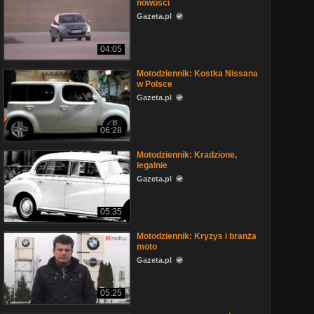
nowości
Gazeta.pl
04:05
Motodziennik: Kostka Nissana
w Polsce
Gazeta.pl
06:28
Motodziennik: Kradzione,
legalnie
Gazeta.pl
05:35
Motodziennik: Kryzys i branża
moto
Gazeta.pl
05:25