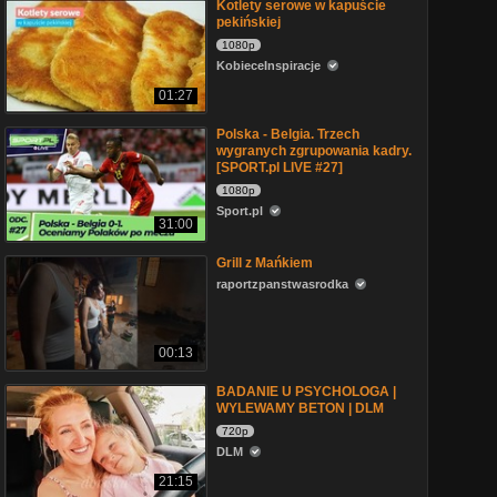
Kotlety serowe w kapuście
pekińskiej
1080p
KobieceInspiracje
01:27
Polska - Belgia. Trzech
wygranych zgrupowania kadry.
[SPORT.pl LIVE #27]
1080p
Sport.pl
31:00
Grill z Mańkiem
raportzpanstwasrodka
00:13
BADANIE U PSYCHOLOGA |
WYLEWAMY BETON | DLM
720p
DLM
21:15