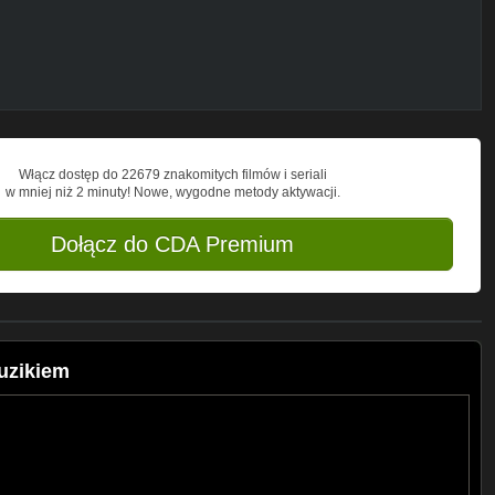
Włącz dostęp do 22679 znakomitych filmów i seriali
w mniej niż 2 minuty! Nowe, wygodne metody aktywacji.
Dołącz do CDA Premium
guzikiem