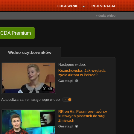
LOGOWANIE
REJESTRACJA
+ dodaj wideo
 CDA Premium
Wideo użytkowników
Następne wideo:
Kożuchowska: Jak wygląda
życie aktora w Polsce?
Gazeta.pl
01:49
Autoodtwarzanie następnego wideo
on
RR on Air. Paramore- twórcy
kultowych piosenek do sagi
Zmierzch
Gazeta.pl