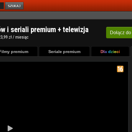
ów i seriali premium + telewizja
Dołącz
do
3,99 zł / miesiąc
Filmy premium
Seriale premium
Dla dzieci