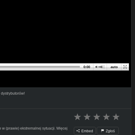
0:00
auto
 dystrybutorów!
 w (prawie) ekstremalnej sytuacji. Więcej
Embed
Zgłoś