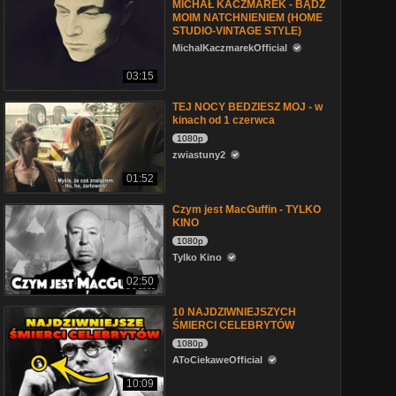
MICHAŁ KACZMAREK - BĄDŹ
MOIM NATCHNIENIEM (HOME
STUDIO-VINTAGE STYLE)
MichalKaczmarekOfficial
03:15
TEJ NOCY BEDZIESZ MOJ - w
kinach od 1 czerwca
1080p
zwiastuny2
01:52
Czym jest MacGuffin - TYLKO
KINO
1080p
Tylko Kino
02:50
10 NAJDZIWNIEJSZYCH
ŚMIERCI CELEBRYTÓW
1080p
AToCiekaweOfficial
10:09