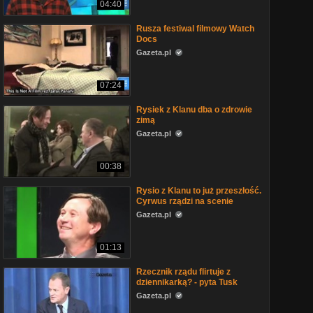
04:40
Rusza festiwal filmowy Watch
Docs
Gazeta.pl
07:24
Rysiek z Klanu dba o zdrowie
zimą
Gazeta.pl
00:38
Rysio z Klanu to już przeszłość.
Cyrwus rządzi na scenie
Gazeta.pl
01:13
Rzecznik rządu flirtuje z
dziennikarką? - pyta Tusk
Gazeta.pl