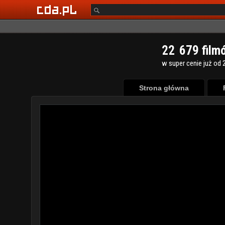
2
2
6
7
9
film
w super cenie już od 2
Strona główna