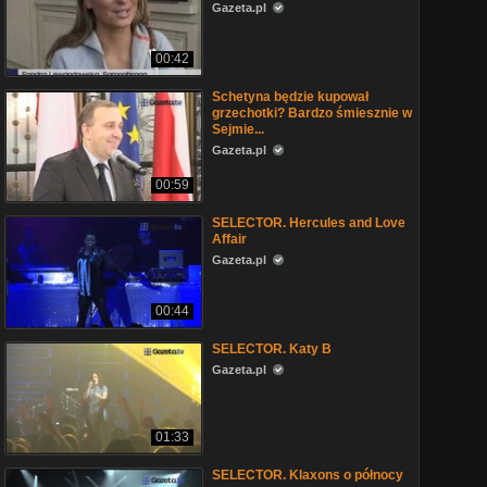
Gazeta.pl
00:42
Schetyna będzie kupował
grzechotki? Bardzo śmiesznie w
Sejmie...
Gazeta.pl
00:59
SELECTOR. Hercules and Love
Affair
Gazeta.pl
00:44
SELECTOR. Katy B
Gazeta.pl
01:33
SELECTOR. Klaxons o północy