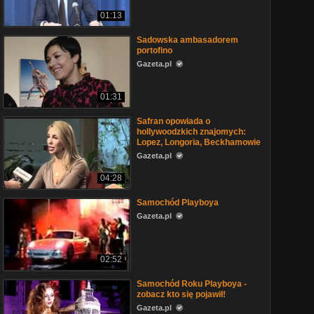
01:13
Sadowska ambasadorem
portofino
Gazeta.pl
01:31
Safran opowiada o
hollywoodzkich znajomych:
Lopez, Longoria, Beckhamowie
Gazeta.pl
04:28
Samochód Playboya
Gazeta.pl
02:52
Samochód Roku Playboya -
zobacz kto się pojawił!
Gazeta.pl