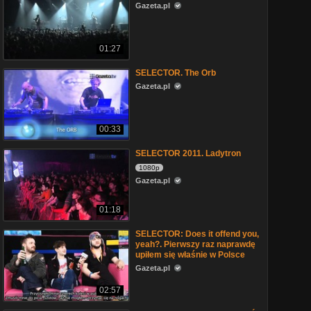
Gazeta.pl
01:27
SELECTOR. The Orb
Gazeta.pl
00:33
SELECTOR 2011. Ladytron
1080p
Gazeta.pl
01:18
SELECTOR: Does it offend you,
yeah?. Pierwszy raz naprawdę
upiłem się właśnie w Polsce
Gazeta.pl
02:57