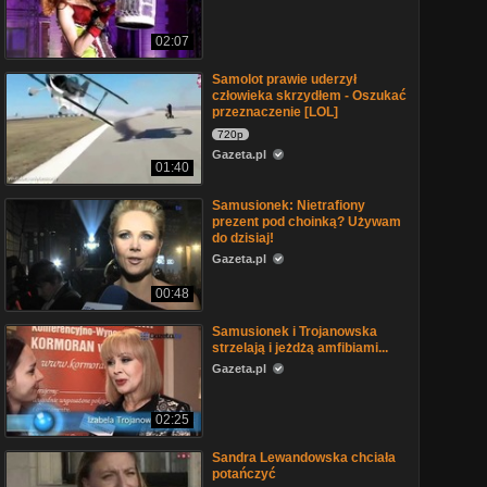
02:07
Samolot prawie uderzył
człowieka skrzydłem - Oszukać
przeznaczenie [LOL]
720p
Gazeta.pl
01:40
Samusionek: Nietrafiony
prezent pod choinką? Używam
do dzisiaj!
Gazeta.pl
00:48
Samusionek i Trojanowska
strzelają i jeżdżą amfibiami...
Gazeta.pl
02:25
Sandra Lewandowska chciała
potańczyć